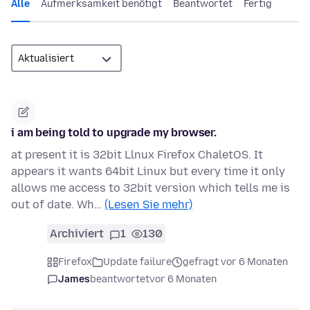
Alle
Aufmerksamkeit benötigt
Beantwortet
Fertig
i am being told to upgrade my browser.
at present it is 32bit Llnux Firefox ChaletOS. It
appears it wants 64bit Linux but every time it only
allows me access to 32bit version which tells me is
out of date. Wh…
(Lesen Sie mehr)
Archiviert
1
130
Firefox
Update failure
gefragt vor 6 Monaten
James
beantwortet
vor 6 Monaten