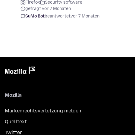
Firefox
Security software
gefragt vor 7 Monaten
SuMo Bot
beantwortet
vor 7 Monaten
Mozilla
Markenrechtsverletzung melden
Quelltext
Twitter