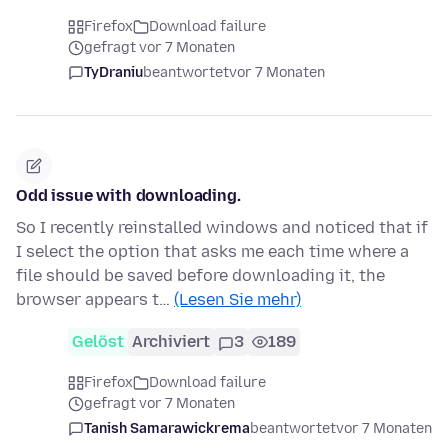
Firefox
Download failure
gefragt vor 7 Monaten
TyDraniu
beantwortet
vor 7 Monaten
Odd issue with downloading.
So I recently reinstalled windows and noticed that if
I select the option that asks me each time where a
file should be saved before downloading it, the
browser appears t…
(Lesen Sie mehr)
Gelöst
Archiviert
3
189
Firefox
Download failure
gefragt vor 7 Monaten
Tanish Samarawickrema
beantwortet
vor 7 Monaten