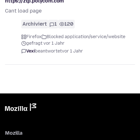
https://ztp.polycom.com
Cant load page
Archiviert
1
120
Firefox
Blocked application/service/website
gefragt vor 1 Jahr
Vexi
beantwortet
vor 1 Jahr
Mozilla