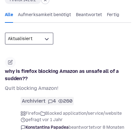
Firefox 141.0.2
Alle
Aufmerksamkeit benötigt
Beantwortet
Fertig
why is firefox blocking Amazon as unsafe all of a
sudden??
Quit blocking Amazon!
Archiviert
4
260
Firefox
Blocked application/service/website
gefragt vor 1 Jahr
Konstantina Papadea
beantwortet
vor 8 Monaten