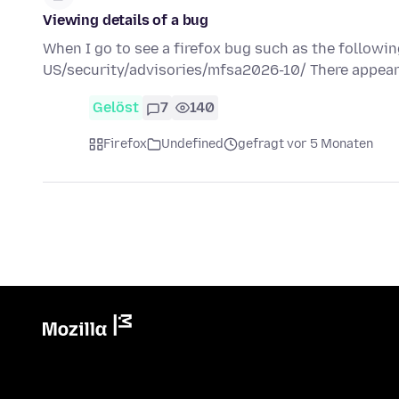
Viewing details of a bug
When I go to see a firefox bug such as the followi
US/security/advisories/mfsa2026-10/ There appears 
Gelöst
7
140
Firefox
Undefined
gefragt vor 5 Monaten