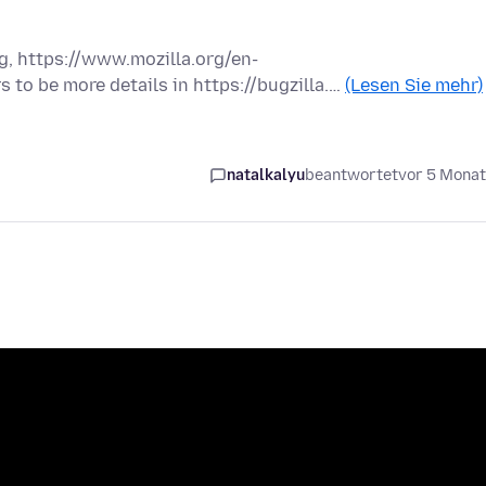
ng, https://www.mozilla.org/en-
to be more details in https://bugzilla.…
(Lesen Sie mehr)
natalkalyu
beantwortet
vor 5 Mona