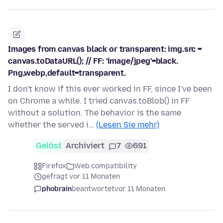
Images from canvas black or transparent: img.src =
canvas.toDataURL(); // FF: 'image/jpeg'=black.
Png,webp,default=transparent.
I don't know if this ever worked in FF, since I've been
on Chrome a while. I tried canvas.toBlob() in FF
without a solution. The behavior is the same
whether the served i…
(Lesen Sie mehr)
Gelöst
Archiviert
7
691
Firefox
Web compatibility
gefragt vor 11 Monaten
phobrain
beantwortet
vor 11 Monaten