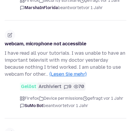
Firefox
Security software
gefragt vor 1 Jahr
MarshaInFlorida
beantwortet
vor 1 Jahr
webcam, microphone not accessible
I have read all your tutorials. I was unable to have an
important televisit with my doctor yesterday
because nothing I tried worked. I am unable to use
webcam for other…
(Lesen Sie mehr)
Gelöst
Archiviert
9
70
Firefox
Device permissions
gefragt vor 1 Jahr
SuMo Bot
beantwortet
vor 1 Jahr