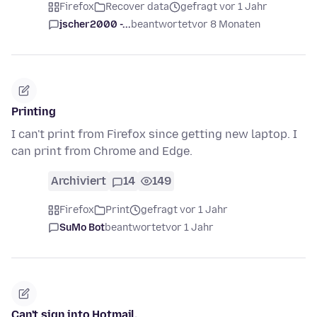
Firefox
Recover data
gefragt vor 1 Jahr
jscher2000 -...
beantwortet
vor 8 Monaten
Printing
I can't print from Firefox since getting new laptop. I
can print from Chrome and Edge.
Archiviert
14
149
Firefox
Print
gefragt vor 1 Jahr
SuMo Bot
beantwortet
vor 1 Jahr
Can't sign into Hotmail.