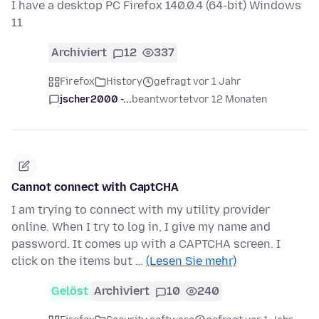
I have a desktop PC Firefox 140.0.4 (64-bit) Windows
11
Archiviert
12
337
Firefox
History
gefragt vor 1 Jahr
jscher2000 -...
beantwortet
vor 12 Monaten
Cannot connect with CaptCHA
I am trying to connect with my utility provider
online. When I try to log in, I give my name and
password. It comes up with a CAPTCHA screen. I
click on the items but …
(Lesen Sie mehr)
Gelöst
Archiviert
10
240