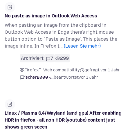
No paste as image in Outlook Web Access
When pasting an image from the clipboard in
Outlook Web Access in Edge there's right mouse
button option to "Paste as Image". This places the
image inline. In Firefox t…
(Lesen Sie mehr)
Archiviert
7
299
Firefox
Web compatibility
gefragt vor 1 Jahr
jscher2000 -...
beantwortet
vor 1 Jahr
Linux / Plasma 6.4/Wayland (amd gpu) After enabling
HDR in firefox - all non HDR (youtube) content just
shows green sceen