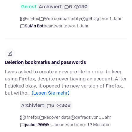
Gelöst
Archiviert
6
190
Firefox
Web compatibility
gefragt vor 1 Jahr
SuMo Bot
beantwortet
vor 1 Jahr
Deletion bookmarks and passwords
I was asked to create a new profile in order to keep
using Firefox, despite never having an account. After
I clicked okay, it opened the new version of Firefox,
but witho…
(Lesen Sie mehr)
Archiviert
6
308
Firefox
Recover data
gefragt vor 1 Jahr
jscher2000 -...
beantwortet
vor 12 Monaten