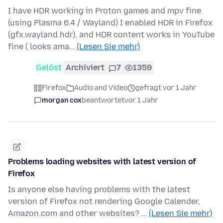
I have HDR working in Proton games and mpv fine
(using Plasma 6.4 / Wayland) I enabled HDR in Firefox
(gfx.wayland.hdr), and HDR content works in YouTube
fine ( looks ama…
(Lesen Sie mehr)
Gelöst
Archiviert
7
1359
Firefox
Audio and Video
gefragt vor 1 Jahr
morgan cox
beantwortet
vor 1 Jahr
Problems loading websites with latest version of
Firefox
Is anyone else having problems with the latest
version of Firefox not rendering Google Calender,
Amazon.com and other websites? …
(Lesen Sie mehr)