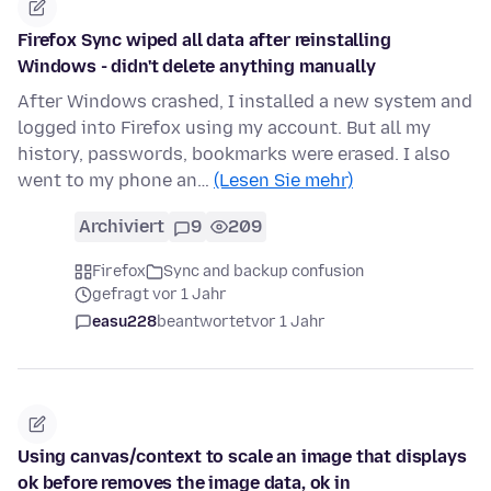
Firefox Sync wiped all data after reinstalling
Windows - didn't delete anything manually
After Windows crashed, I installed a new system and
logged into Firefox using my account. But all my
history, passwords, bookmarks were erased. I also
went to my phone an…
(Lesen Sie mehr)
Archiviert
9
209
Firefox
Sync and backup confusion
gefragt vor 1 Jahr
easu228
beantwortet
vor 1 Jahr
Using canvas/context to scale an image that displays
ok before removes the image data, ok in