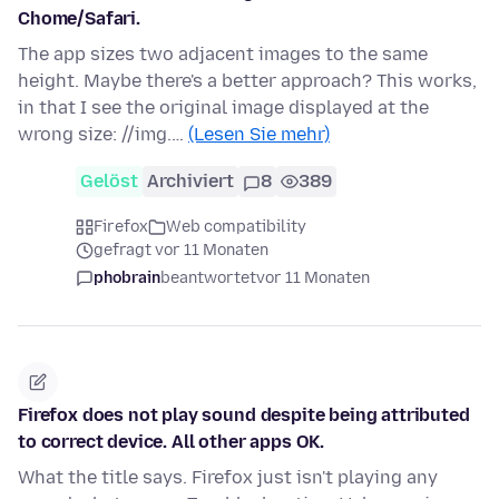
Chome/Safari.
The app sizes two adjacent images to the same
height. Maybe there's a better approach? This works,
in that I see the original image displayed at the
wrong size: //img.…
(Lesen Sie mehr)
Gelöst
Archiviert
8
389
Firefox
Web compatibility
gefragt vor 11 Monaten
phobrain
beantwortet
vor 11 Monaten
Firefox does not play sound despite being attributed
to correct device. All other apps OK.
What the title says. Firefox just isn't playing any