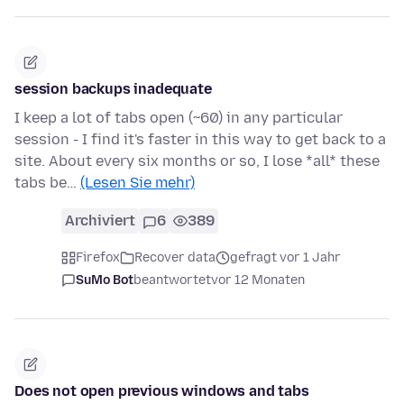
session backups inadequate
I keep a lot of tabs open (~60) in any particular
session - I find it's faster in this way to get back to a
site. About every six months or so, I lose *all* these
tabs be…
(Lesen Sie mehr)
Archiviert
6
389
Firefox
Recover data
gefragt vor 1 Jahr
SuMo Bot
beantwortet
vor 12 Monaten
Does not open previous windows and tabs