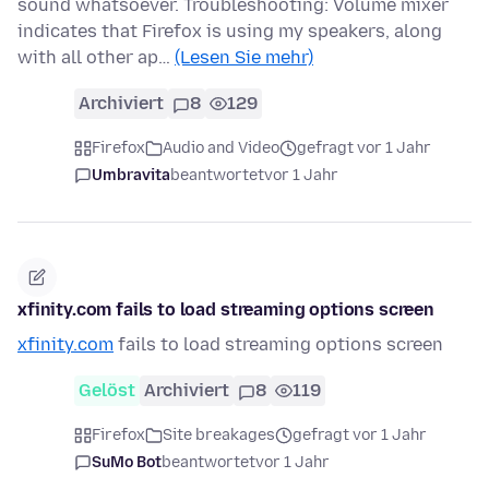
sound whatsoever. Troubleshooting: Volume mixer
indicates that Firefox is using my speakers, along
with all other ap…
(Lesen Sie mehr)
Archiviert
8
129
Firefox
Audio and Video
gefragt vor 1 Jahr
Umbravita
beantwortet
vor 1 Jahr
xfinity.com fails to load streaming options screen
xfinity.com
fails to load streaming options screen
Gelöst
Archiviert
8
119
Firefox
Site breakages
gefragt vor 1 Jahr
SuMo Bot
beantwortet
vor 1 Jahr