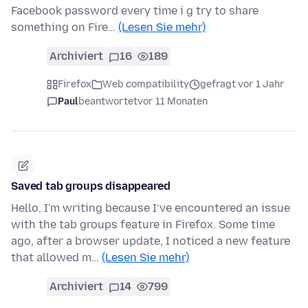
Facebook password every time i g try to share
something on Fire…
(Lesen Sie mehr)
Archiviert
16
189
Firefox
Web compatibility
gefragt vor 1 Jahr
Paul
beantwortet
vor 11 Monaten
Saved tab groups disappeared
Hello, I'm writing because I’ve encountered an issue
with the tab groups feature in Firefox. Some time
ago, after a browser update, I noticed a new feature
that allowed m…
(Lesen Sie mehr)
Archiviert
14
799