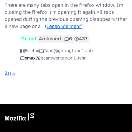
There are many tabs open in the firefox window. I'm
closing the firefox. I'm opening it again.All tabs
opened during the previous opening disappear.Either
a new page or a…
(Lesen Sie mehr)
Gelöst
Archiviert
6
437
Firefox
Tabs
gefragt vor 1 Jahr
omax72
beantwortet
vor 1 Jahr
Älter