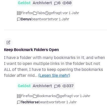
Gelöst
Archiviert
6
60
Firefox
Tabs
gefragt vor 1 Jahr
Denys
beantwortet
vor 1 Jahr
Keep Bookmark Folders Open
I have a folder with many bookmarks in it, and when
I want to open multiple links in the folder but not
ALL of them, I have to keep opening the bookmarks
folder after mid…
(Lesen Sie mehr)
Gelöst
Archiviert
6
337
Firefox
Bookmarks
gefragt vor 1 Jahr
TechHorse
beantwortet
vor 1 Jahr