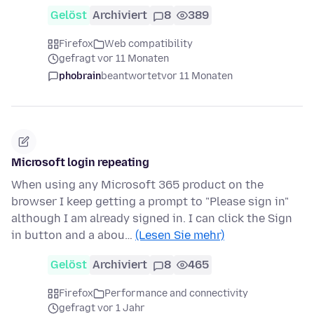
Gelöst
Archiviert
8
389
Firefox
Web compatibility
gefragt vor 11 Monaten
phobrain
beantwortet
vor 11 Monaten
Microsoft login repeating
When using any Microsoft 365 product on the
browser I keep getting a prompt to "Please sign in"
although I am already signed in. I can click the Sign
in button and a abou…
(Lesen Sie mehr)
Gelöst
Archiviert
8
465
Firefox
Performance and connectivity
gefragt vor 1 Jahr