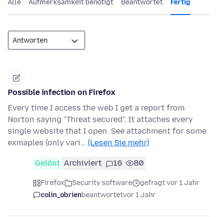
Alle
Aufmerksamkeit benötigt
Beantwortet
Fertig
Possible infection on Firefox
Every time I access the web I get a report from
Norton saying "Threat secured". It attaches every
single website that I open. See attachment for some
exmaples (only vari…
(Lesen Sie mehr)
Gelöst
Archiviert
16
80
Firefox
Security software
gefragt vor 1 Jahr
colin_obrien
beantwortet
vor 1 Jahr