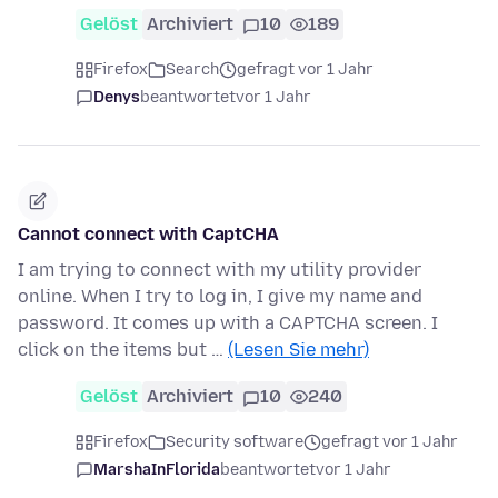
Gelöst
Archiviert
10
189
Firefox
Search
gefragt vor 1 Jahr
Denys
beantwortet
vor 1 Jahr
Cannot connect with CaptCHA
I am trying to connect with my utility provider
online. When I try to log in, I give my name and
password. It comes up with a CAPTCHA screen. I
click on the items but …
(Lesen Sie mehr)
Gelöst
Archiviert
10
240
Firefox
Security software
gefragt vor 1 Jahr
MarshaInFlorida
beantwortet
vor 1 Jahr