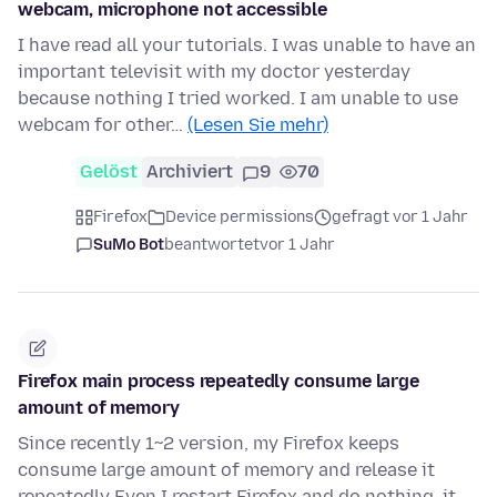
webcam, microphone not accessible
I have read all your tutorials. I was unable to have an
important televisit with my doctor yesterday
because nothing I tried worked. I am unable to use
webcam for other…
(Lesen Sie mehr)
Gelöst
Archiviert
9
70
Firefox
Device permissions
gefragt vor 1 Jahr
SuMo Bot
beantwortet
vor 1 Jahr
Firefox main process repeatedly consume large
amount of memory
Since recently 1~2 version, my Firefox keeps
consume large amount of memory and release it
repeatedly Even I restart Firefox and do nothing, it