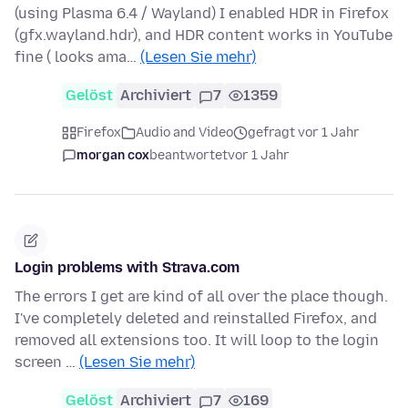
(using Plasma 6.4 / Wayland) I enabled HDR in Firefox
(gfx.wayland.hdr), and HDR content works in YouTube
fine ( looks ama…
(Lesen Sie mehr)
Gelöst
Archiviert
7
1359
Firefox
Audio and Video
gefragt vor 1 Jahr
morgan cox
beantwortet
vor 1 Jahr
Login problems with Strava.com
The errors I get are kind of all over the place though.
I've completely deleted and reinstalled Firefox, and
removed all extensions too. It will loop to the login
screen …
(Lesen Sie mehr)
Gelöst
Archiviert
7
169