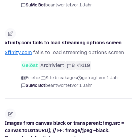
SuMo Bot
beantwortet
vor 1 Jahr
xfinity.com fails to load streaming options screen
xfinity.com
fails to load streaming options screen
Gelöst
Archiviert
8
119
Firefox
Site breakages
gefragt vor 1 Jahr
SuMo Bot
beantwortet
vor 1 Jahr
Images from canvas black or transparent: img.src =
canvas.toDataURL(); // FF: 'image/jpeg'=black.