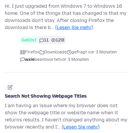
Hi, I just upgraded from Windows 7 to Windows 10
home. One of the things that has changed is that my
downloads don't stay. After closing Firefox the
download is there b…
(Lesen Sie mehr)
Gelöst
11
120
Firefox
Downloads
gefragt vor 3 Monaten
wxie
beantwortet
vor 3 Monaten
Search Not Showing Webpage Titles
I am having an issue where my browser does not
show the webpage title or website name when it
returns results. I haven't changed anything about my
browser recently and I'…
(Lesen Sie mehr)