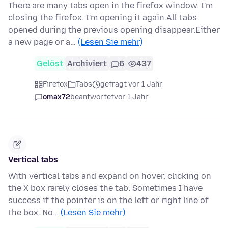
There are many tabs open in the firefox window. I'm
closing the firefox. I'm opening it again.All tabs
opened during the previous opening disappear.Either
a new page or a…
(Lesen Sie mehr)
Gelöst
Archiviert
6
437
Firefox
Tabs
gefragt vor 1 Jahr
omax72
beantwortet
vor 1 Jahr
Vertical tabs
With vertical tabs and expand on hover, clicking on
the X box rarely closes the tab. Sometimes I have
success if the pointer is on the left or right line of
the box. No…
(Lesen Sie mehr)