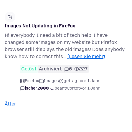
Images Not Updating in FireFox
Hi everybody, I need a bit of tech help! I have
changed some images on my website but Firefox
browser still displays the old images! Does anybody
know how to correct this…
(Lesen Sie mehr)
Gelöst
Archiviert
6
227
Firefox
Images
gefragt vor 1 Jahr
jscher2000 -...
beantwortet
vor 1 Jahr
Älter