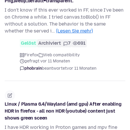
Png,webp,default=transparent.
I don't know if this ever worked in FF, since I've been
on Chrome a while. I tried canvas.toBlob() in FF
without a solution. The behavior is the same
whether the served i…
(Lesen Sie mehr)
Gelöst
Archiviert
7
691
Firefox
Web compatibility
gefragt vor 11 Monaten
phobrain
beantwortet
vor 11 Monaten
Linux / Plasma 6.4/Wayland (amd gpu) After enabling
HDR in firefox - all non HDR (youtube) content just
shows green sceen
I have HDR working in Proton games and mpv fine