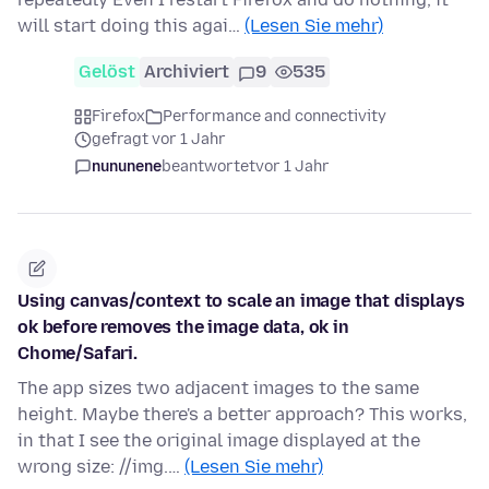
will start doing this agai…
(Lesen Sie mehr)
Gelöst
Archiviert
9
535
Firefox
Performance and connectivity
gefragt vor 1 Jahr
nununene
beantwortet
vor 1 Jahr
Using canvas/context to scale an image that displays
ok before removes the image data, ok in
Chome/Safari.
The app sizes two adjacent images to the same
height. Maybe there's a better approach? This works,
in that I see the original image displayed at the
wrong size: //img.…
(Lesen Sie mehr)