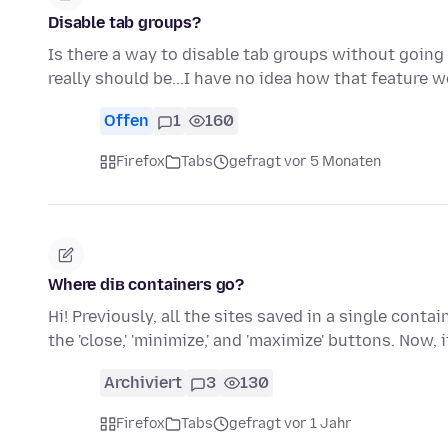
Disable tab groups?
Is there a way to disable tab groups without going 
really should be...I have no idea how that feature 
Offen
1
160
Firefox
Tabs
gefragt vor 5 Monaten
Where diв containers go?
Hi! Previously, all the sites saved in a single cont
the 'close,' 'minimize,' and 'maximize' buttons. Now, 
Archiviert
3
130
Firefox
Tabs
gefragt vor 1 Jahr