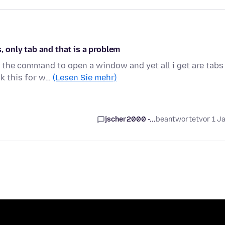
only tab and that is a problem
 the command to open a window and yet all i get are tabs
ok this for w…
(Lesen Sie mehr)
jscher2000 -...
beantwortet
vor 1 J