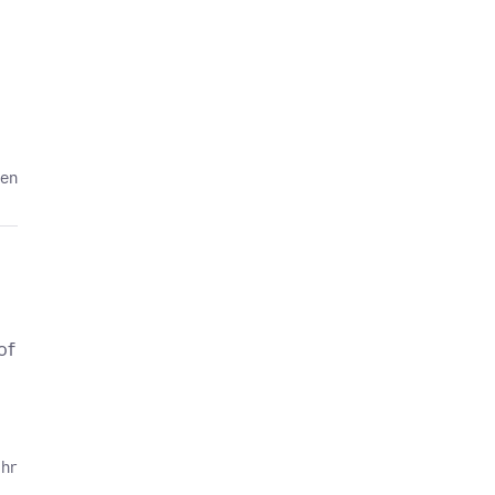
ten
of
ahr