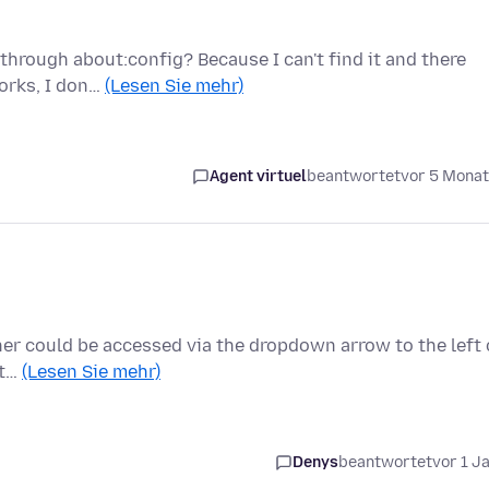
through about:config? Because I can't find it and there
works, I don…
(Lesen Sie mehr)
Agent virtuel
beantwortet
vor 5 Mona
ainer could be accessed via the dropdown arrow to the left 
it…
(Lesen Sie mehr)
Denys
beantwortet
vor 1 J