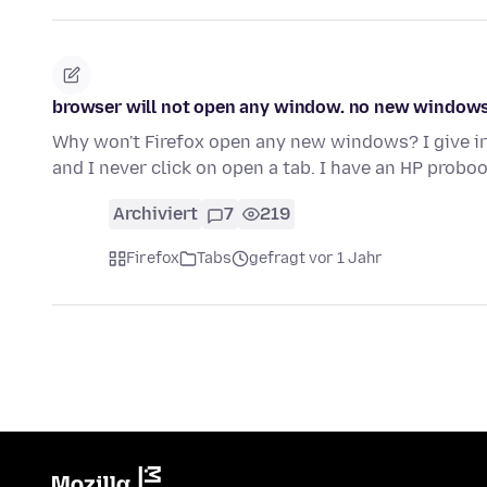
browser will not open any window. no new windows, 
Why won't Firefox open any new windows? I give ir
and I never click on open a tab. I have an HP probo
Archiviert
7
219
Firefox
Tabs
gefragt vor 1 Jahr