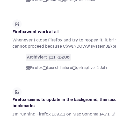
Firefoxwont work at all
Whenever I close Firefox and try to reopen it, it br
cannot proceed because C:\WINDOWS\system32\pm
Archiviert
1
280
Firefox
Launch failure
gefragt vor 1 Jahr
Firefox seems to update in the background, then ac
bookmarks
I'm running Firefox 139.0.1 on Mac Sonoma 14.7.1. S