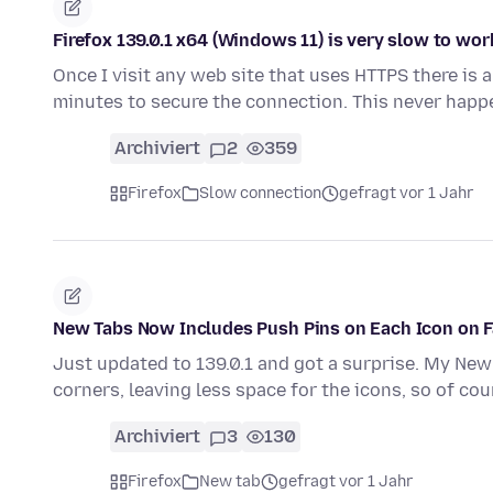
Firefox 139.0.1 x64 (Windows 11) is very slow to wo
Once I visit any web site that uses HTTPS there is 
minutes to secure the connection. This never hap
Archiviert
2
359
Firefox
Slow connection
gefragt vor 1 Jahr
New Tabs Now Includes Push Pins on Each Icon on Fav
Just updated to 139.0.1 and got a surprise. My New
corners, leaving less space for the icons, so of co
Archiviert
3
130
Firefox
New tab
gefragt vor 1 Jahr