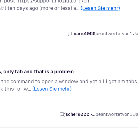
in post https://support.mozilla.org/en-
il ten days ago (more or less) a…
(Lesen Sie mehr)
mario1056
beantwortet
vor 1 J
only tab and that is a problem
 the command to open a window and yet all i get are tabs
ok this for w…
(Lesen Sie mehr)
jscher2000 -...
beantwortet
vor 1 J