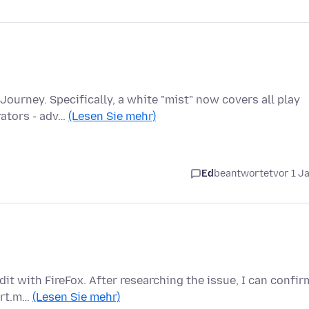
ourney. Specifically, a white "mist" now covers all play
rators - adv…
(Lesen Sie mehr)
Ed
beantwortet
vor 1 J
dit with FireFox. After researching the issue, I can confir
port.m…
(Lesen Sie mehr)