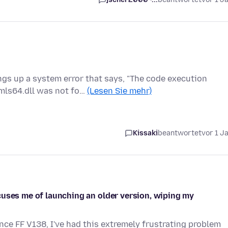
ings up a system error that says, "The code execution
ls64.dll was not fo…
(Lesen Sie mehr)
Kissaki
beantwortet
vor 1 J
cuses me of launching an older version, wiping my
ince FF V138, I've had this extremely frustrating problem