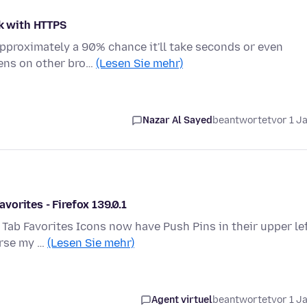
rk with HTTPS
approximately a 90% chance it'll take seconds or even
pens on other bro…
(Lesen Sie mehr)
Nazar Al Sayed
beantwortet
vor 1 J
orites - Firefox 139.0.1
 Tab Favorites Icons now have Push Pins in their upper le
urse my …
(Lesen Sie mehr)
Agent virtuel
beantwortet
vor 1 J