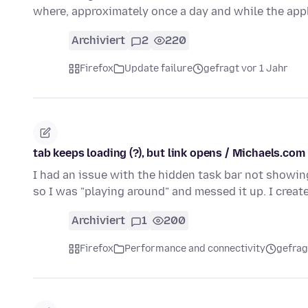
where, approximately once a day and while the app
Archiviert
2
220
Firefox
Update failure
gefragt vor 1 Jahr
tab keeps loading (?), but link opens / Michaels.com
I had an issue with the hidden task bar not showi
so I was "playing around" and messed it up. I crea
Archiviert
1
200
Firefox
Performance and connectivity
gefrag