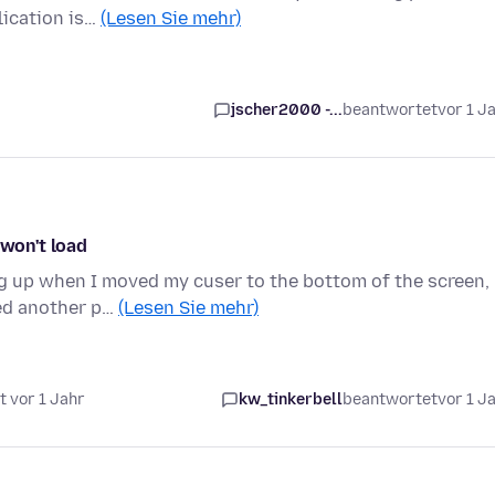
lication is…
(Lesen Sie mehr)
jscher2000 -...
beantwortet
vor 1 J
 won't load
ng up when I moved my cuser to the bottom of the screen,
ted another p…
(Lesen Sie mehr)
t vor 1 Jahr
kw_tinkerbell
beantwortet
vor 1 J