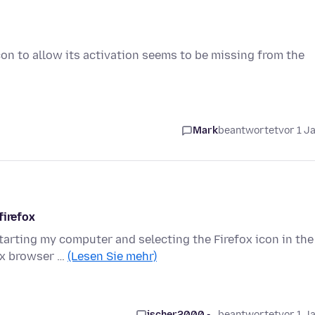
con to allow its activation seems to be missing from the
Mark
beantwortet
vor 1 J
firefox
tarting my computer and selecting the Firefox icon in the
ox browser …
(Lesen Sie mehr)
jscher2000 -...
beantwortet
vor 1 J