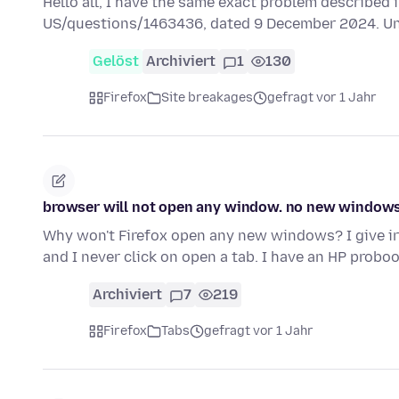
Hello all, I have the same exact problem described 
US/questions/1463436, dated 9 December 2024. Unt
Gelöst
Archiviert
1
130
Firefox
Site breakages
gefragt vor 1 Jahr
browser will not open any window. no new windows, 
Why won't Firefox open any new windows? I give ir
and I never click on open a tab. I have an HP probo
Archiviert
7
219
Firefox
Tabs
gefragt vor 1 Jahr