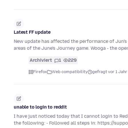
Latest FF update
New update has affected the performance of Jun's J
areas of the June's Journey game. Wooga - the ope
Archiviert
1
229
Firefox
Web compatibility
gefragt vor 1 Jahr
unable to login to reddit
I have just noticed today that I cannot login to Red
the following: - Followed all steps in: https://sup