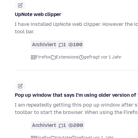
UpNote web clipper
I have installed UpNote web clipper. However the i
tool bar.
Archiviert
1
100
Firefox
Extensions
gefragt vor 1 Jahr
Pop up window that says I'm using older version of 
I am repeatedly getting this pop up window after s
toolbar to start the browser. When using the Firef
Archiviert
1
200
Firefox
Update
gefragt vor 1 Jahr