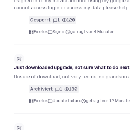
i signed in to my mozila account using my google a
cannot access login or access my data please hel
Gesperrt
1
120
Firefox
Sign in
gefragt vor 4 Monaten
Just downloaded upgrade, not sure what to do next
Unsure of download, not very techie, no grandson a
Archiviert
1
130
Firefox
Update failure
gefragt vor 12 Monate