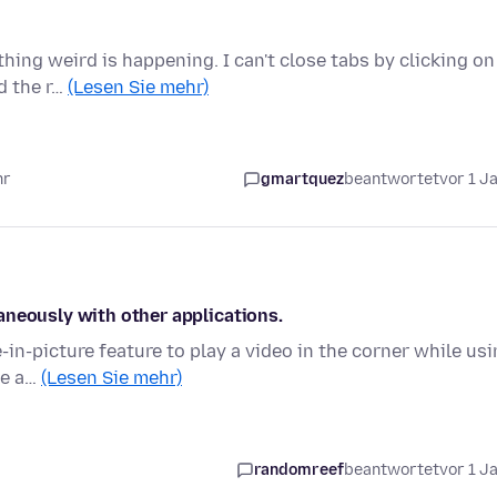
ing weird is happening. I can't close tabs by clicking on
nd the r…
(Lesen Sie mehr)
hr
gmartquez
beantwortet
vor 1 J
aneously with other applications.
-in-picture feature to play a video in the corner while us
ve a…
(Lesen Sie mehr)
randomreef
beantwortet
vor 1 J