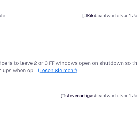
ahr
Kiki
beantwortet
vor 1 J
tice is to leave 2 or 3 FF windows open on shutdown so t
ot-ups when op…
(Lesen Sie mehr)
stevenartigas
beantwortet
vor 1 J