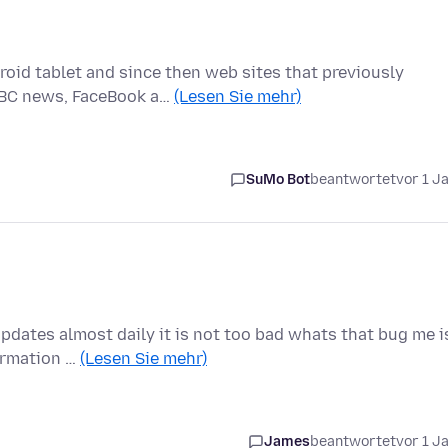
roid tablet and since then web sites that previously
BBC news, FaceBook a…
(Lesen Sie mehr)
SuMo Bot
beantwortet
vor 1 J
updates almost daily it is not too bad whats that bug me i
ormation …
(Lesen Sie mehr)
James
beantwortet
vor 1 J