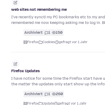
web sites not remembering me
I've recently sync'd my PC bookmarks etc to my and
remembered me now keeping asking me to log in. 
Archiviert
1
150
Firefox
Cookies
gefragt vor 1 Jahr
Firefox Updates
I have notice for some time the Firefox start have 
the matter the updates only start show up the inf
Archiviert
1
260
Firefox
Update
gefragt vor 1 Jahr