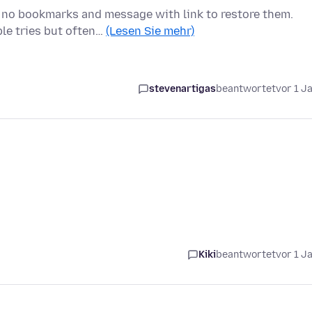
 no bookmarks and message with link to restore them.
le tries but often…
(Lesen Sie mehr)
stevenartigas
beantwortet
vor 1 J
Kiki
beantwortet
vor 1 J