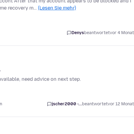
ccont After that my account appears to be blocked and i
p me recovery m…
(Lesen Sie mehr)
Denys
beantwortet
vor 4 Mona
.
vailable, need advice on next step.
n
jscher2000 -...
beantwortet
vor 12 Mona