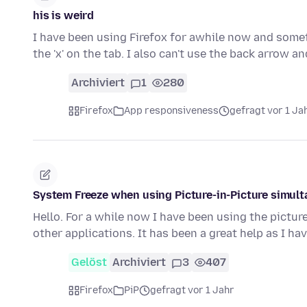
his is weird
I have been using Firefox for awhile now and someth
the 'x' on the tab. I also can't use the back arrow a
Archiviert
1
280
Firefox
App responsiveness
gefragt vor 1 Ja
System Freeze when using Picture-in-Picture simult
Hello. For a while now I have been using the picture
other applications. It has been a great help as I ha
Gelöst
Archiviert
3
407
Firefox
PiP
gefragt vor 1 Jahr