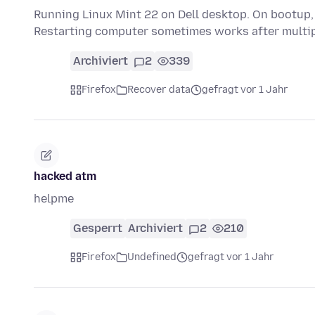
Running Linux Mint 22 on Dell desktop. On bootup,
Restarting computer sometimes works after multip
Archiviert
2
339
Firefox
Recover data
gefragt vor 1 Jahr
hacked atm
helpme
Gesperrt
Archiviert
2
210
Firefox
Undefined
gefragt vor 1 Jahr