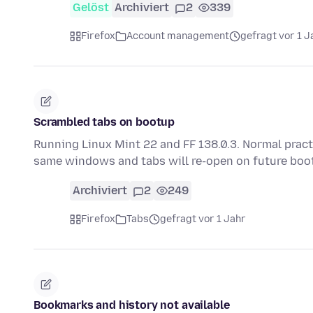
Gelöst
Archiviert
2
339
Firefox
Account management
gefragt vor 1 J
Scrambled tabs on bootup
Running Linux Mint 22 and FF 138.0.3. Normal prac
same windows and tabs will re-open on future bo
Archiviert
2
249
Firefox
Tabs
gefragt vor 1 Jahr
Bookmarks and history not available