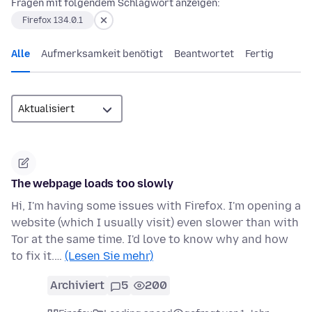
Fragen mit folgendem Schlagwort anzeigen:
Firefox 134.0.1
Alle
Aufmerksamkeit benötigt
Beantwortet
Fertig
The webpage loads too slowly
Hi, I'm having some issues with Firefox. I'm opening a
website (which I usually visit) even slower than with
Tor at the same time. I'd love to know why and how
to fix it.…
(Lesen Sie mehr)
Archiviert
5
200