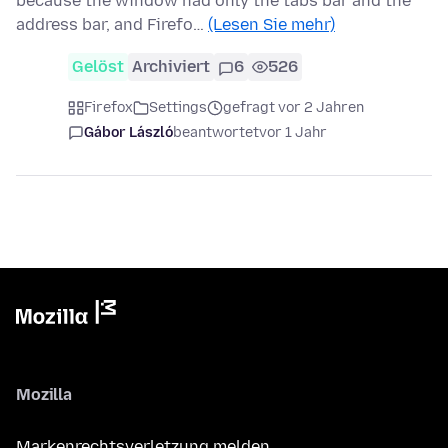
because the window had only the tabs bar and the
address bar, and Firefo…
(Lesen Sie mehr)
Gelöst
Archiviert
6
526
Firefox
Settings
gefragt vor 2 Jahren
Gábor László
beantwortet
vor 1 Jahr
Mozilla
Markenrechtsverletzung melden