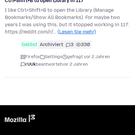
Ctrl+Shift+B to open Library in 117
I like Ctrl+Shift+B to open the Library (Manage
Bookmarks/Show All Bookmarks). For maybe two
years I was using this, but it stopped working in 117:
https://reddit.com/r/…
(Lesen Sie mehr)
Gelöst
Archiviert
3
330
Firefox
Settings
gefragt vor 2 Jahren
rUUk
beantwortet
vor 2 Jahren