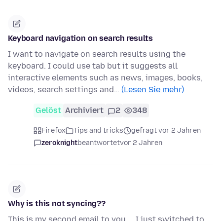
Keyboard navigation on search results
I want to navigate on search results using the
keyboard. I could use tab but it suggests all
interactive elements such as news, images, books,
videos, search settings and…
(Lesen Sie mehr)
Gelöst
Archiviert
2
348
Firefox
Tips and tricks
gefragt vor 2 Jahren
zeroknight
beantwortet
vor 2 Jahren
Why is this not syncing??
This is my second email to you.... I just switched to