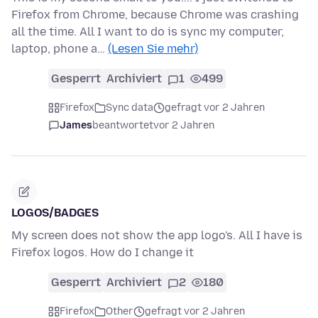
Firefox from Chrome, because Chrome was crashing
all the time. All I want to do is sync my computer,
laptop, phone a…
(Lesen Sie mehr)
Gesperrt
Archiviert
1
499
Firefox
Sync data
gefragt vor 2 Jahren
James
beantwortet
vor 2 Jahren
LOGOS/BADGES
My screen does not show the app logo's. All I have is
Firefox logos. How do I change it
Gesperrt
Archiviert
2
180
Firefox
Other
gefragt vor 2 Jahren