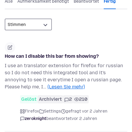
Alle
Aufmerksamkeit benötigt
Beantwortet
Fertig
How can I disable this bar from showing?
I use an translator extension for firefox for russian
so I do not need this integrated tool and it's
annoying to see it everytime I open a russian page.
Please help me, I…
(Lesen Sie mehr)
Gelöst
Archiviert
2
210
Firefox
Settings
gefragt vor 2 Jahren
zeroknight
beantwortet
vor 2 Jahren