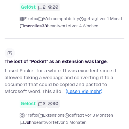
Gelöst
2
20
Firefox
Web compatibility
gefragt vor 1 Monat
merciles33
beantwortet
vor 4 Wochen
The lost of "Pocket" as an extension was large.
I used Pocket for a while. It was excellent since it
allowed taking a webpage and converting it to a
document that could be copied and pasted to
Microsoft word. This allo…
(Lesen Sie mehr)
Gelöst
2
90
Firefox
Extensions
gefragt vor 3 Monaten
John
beantwortet
vor 3 Monaten