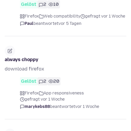
Gelöst
2
10
Firefox
Web compatibility
gefragt vor 1 Woche
Paul
beantwortet
vor 5 Tagen
always choppy
download firefox
Gelöst
2
20
Firefox
App responsiveness
gefragt vor 1 Woche
marykebs88
beantwortet
vor 1 Woche