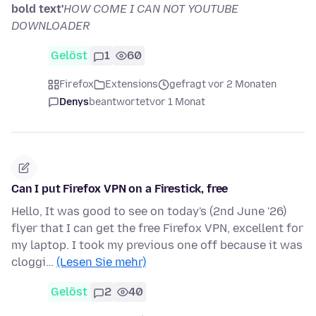
bold text'
HOW COME I CAN NOT YOUTUBE
DOWNLOADER
Gelöst
1
60
Firefox
Extensions
gefragt vor 2 Monaten
Denys
beantwortet
vor 1 Monat
Can I put Firefox VPN on a Firestick, free
Hello, It was good to see on today's (2nd June '26)
flyer that I can get the free Firefox VPN, excellent for
my laptop. I took my previous one off because it was
cloggi…
(Lesen Sie mehr)
Gelöst
2
40