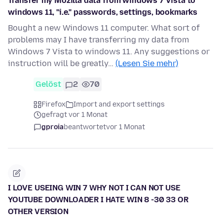
Transfer my Mozilla data from windows 7 Vista to
windows 11, "i.e." passwords, settings, bookmarks
Bought a new Windows 11 computer. What sort of
problems may I have transferring my data from
Windows 7 Vista to windows 11. Any suggestions or
instruction will be greatly…
(Lesen Sie mehr)
Gelöst
2
70
Firefox
Import and export settings
gefragt vor 1 Monat
gproia
beantwortet
vor 1 Monat
I LOVE USEING WIN 7 WHY NOT I CAN NOT USE
YOUTUBE DOWNLOADER I HATE WIN 8 -30 33 OR
OTHER VERSION