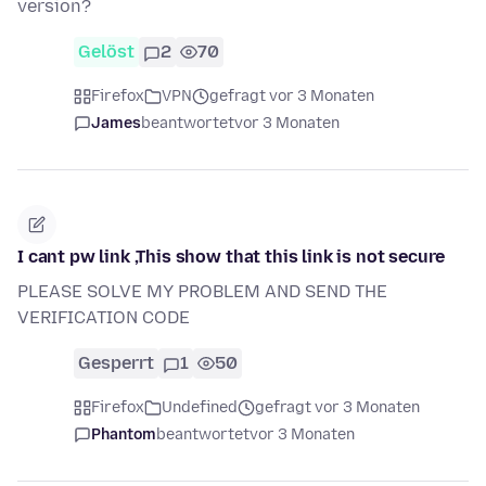
version?
Gelöst
2
70
Firefox
VPN
gefragt vor 3 Monaten
James
beantwortet
vor 3 Monaten
I cant pw link ,This show that this link is not secure
PLEASE SOLVE MY PROBLEM AND SEND THE
VERIFICATION CODE
Gesperrt
1
50
Firefox
Undefined
gefragt vor 3 Monaten
Phantom
beantwortet
vor 3 Monaten