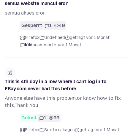
semua website muncul eror
semua akses eror
Gesperrt
1
40
Firefox
Undefined
gefragt vor 1 Monat
Kiki
beantwortet
vor 1 Monat
This is 4th day in a row where I cant log in to
EBay.com,never had this before
Anyone else have this problem,or know how to fix
this,Thank You
Gelöst
1
99
Firefox
Site breakages
gefragt vor 1 Monat