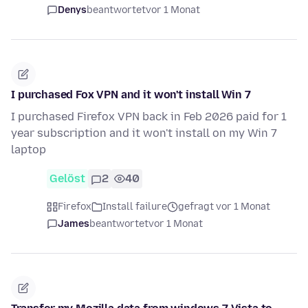
Denys
beantwortet
vor 1 Monat
I purchased Fox VPN and it won't install Win 7
I purchased Firefox VPN back in Feb 2026 paid for 1
year subscription and it won't install on my Win 7
laptop
Gelöst
2
40
Firefox
Install failure
gefragt vor 1 Monat
James
beantwortet
vor 1 Monat