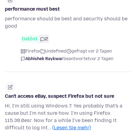
performance must best
performance should be best and security should be
good
Gelöst
2
Firefox
Undefined
gefragt vor 2 Tagen
Abhishek Raykwar
beantwortet
vor 2 Tagen
Can't access eBay, suspect Firefox but not sure
Hi, I'm still using Windows 7. Yes probably that's a
cause but I'm not sure how. I'm using Firefox
115.38.0esr. Now for a while I've been finding it
difficult to log int…
(Lesen Sie mehr)