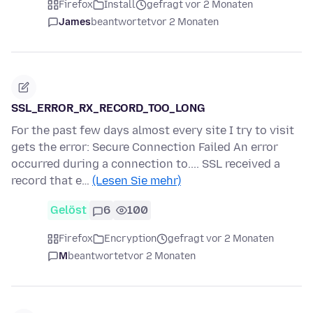
Firefox
Install
gefragt vor 2 Monaten
James
beantwortet
vor 2 Monaten
SSL_ERROR_RX_RECORD_TOO_LONG
For the past few days almost every site I try to visit
gets the error: Secure Connection Failed An error
occurred during a connection to.... SSL received a
record that e…
(Lesen Sie mehr)
Gelöst
6
100
Firefox
Encryption
gefragt vor 2 Monaten
M
beantwortet
vor 2 Monaten