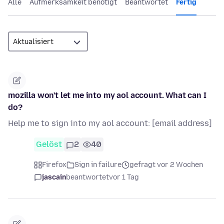
Alle
Aufmerksamkeit benötigt
Beantwortet
Fertig
mozilla won't let me into my aol account. What can I
do?
Help me to sign into my aol account: [email address]
Gelöst
2
40
Firefox
Sign in failure
gefragt vor 2 Wochen
jascain
beantwortet
vor 1 Tag