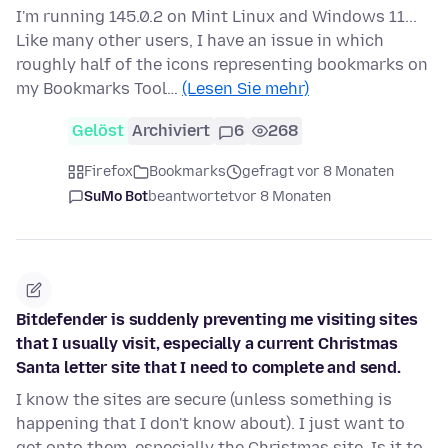
I'm running 145.0.2 on Mint Linux and Windows 11...
Like many other users, I have an issue in which
roughly half of the icons representing bookmarks on
my Bookmarks Tool…
(Lesen Sie mehr)
Gelöst
Archiviert
6
268
Firefox
Bookmarks
gefragt vor 8 Monaten
SuMo Bot
beantwortet
vor 8 Monaten
Bitdefender is suddenly preventing me visiting sites
that I usually visit, especially a current Christmas
Santa letter site that I need to complete and send.
I know the sites are secure (unless something is
happening that I don't know about). I just want to
get onto them, especially the Christmas site. Is it to