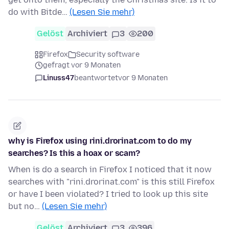
do with Bitde…
(Lesen Sie mehr)
Gelöst
Archiviert
3
200
Firefox
Security software
gefragt vor 9 Monaten
Linuss47
beantwortet
vor 9 Monaten
why is Firefox using rini.drorinat.com to do my
searches? Is this a hoax or scam?
When is do a search in Firefox I noticed that it now
searches with "rini.drorinat.com" is this still Firefox
or have I been violated? I tried to look up this site
but no…
(Lesen Sie mehr)
Gelöst
Archiviert
3
396