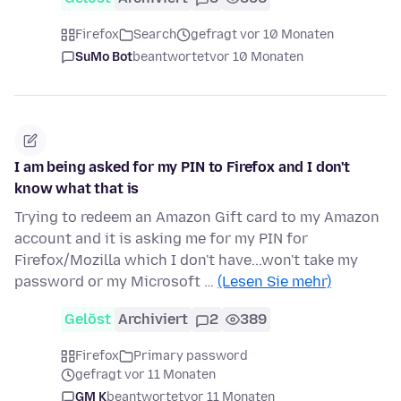
Firefox
Search
gefragt vor 10 Monaten
SuMo Bot
beantwortet
vor 10 Monaten
I am being asked for my PIN to Firefox and I don't
know what that is
Trying to redeem an Amazon Gift card to my Amazon
account and it is asking me for my PIN for
Firefox/Mozilla which I don't have...won't take my
password or my Microsoft …
(Lesen Sie mehr)
Gelöst
Archiviert
2
389
Firefox
Primary password
gefragt vor 11 Monaten
GM K
beantwortet
vor 11 Monaten