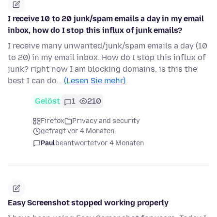
I receive 10 to 20 junk/spam emails a day in my email
inbox, how do I stop this influx of junk emails?
I receive many unwanted/junk/spam emails a day (10
to 20) in my email inbox. How do I stop this influx of
junk? right now I am blocking domains, is this the
best I can do…
(Lesen Sie mehr)
Gelöst
1
210
Firefox
Privacy and security
gefragt vor 4 Monaten
Paul
beantwortet
vor 4 Monaten
Easy Screenshot stopped working properly