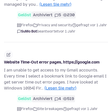
managed by you…
(Lesen Sie mehr)
Gelöst
Archiviert
5
230
Firefox
Privacy and security
gefragt vor 1 Jahr
SuMo Bot
beantwortet
vor 1 Jahr
Website Time-Out error pages, https://google.com
I am unable to get access to my Gmail accounts.
Every time I select a bookmark link to Google email I
get server time out error pages. I have looked at
Windows 10(64) Fir…
(Lesen Sie mehr)
Gelöst
Archiviert
4
519
Firefox
Site breakages
gefragt vor 1 Jahr