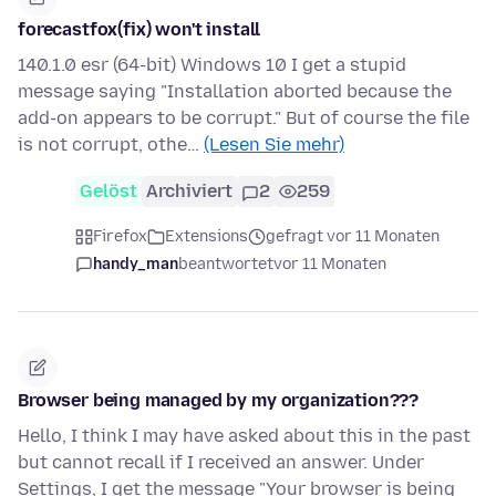
forecastfox(fix) won't install
140.1.0 esr (64-bit) Windows 10 I get a stupid
message saying "Installation aborted because the
add-on appears to be corrupt." But of course the file
is not corrupt, othe…
(Lesen Sie mehr)
Gelöst
Archiviert
2
259
Firefox
Extensions
gefragt vor 11 Monaten
handy_man
beantwortet
vor 11 Monaten
Browser being managed by my organization???
Hello, I think I may have asked about this in the past
but cannot recall if I received an answer. Under
Settings, I get the message "Your browser is being