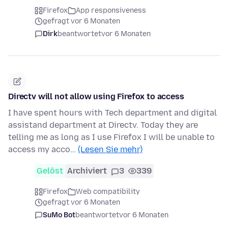
Firefox
App responsiveness
gefragt vor 6 Monaten
Dirk
beantwortet
vor 6 Monaten
Directv will not allow using Firefox to access
I have spent hours with Tech department and digital
assistand department at Directv. Today they are
telling me as long as I use Firefox I will be unable to
access my acco…
(Lesen Sie mehr)
Gelöst
Archiviert
3
339
Firefox
Web compatibility
gefragt vor 6 Monaten
SuMo Bot
beantwortet
vor 6 Monaten