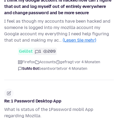
I think my Google account is hacked how can I figure
that out and log myself out of entirely everywhere
and change password and be more secure
I feel as though my accounts have been hacked and
someone is logged into my mozilla account my
Google account my everything I need help figuring
that out and making my ac…
(Lesen Sie mehr)
Gelöst
1
209
Firefox
Accounts
gefragt vor 4 Monaten
SuMo Bot
beantwortet
vor 4 Monaten
Re: 1 Password Desktop App
What is status of the 1Password mobil App
regarding Mozilla.