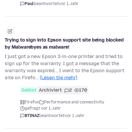
Paul
beantwortet
vor 1 Jahr
Trying to sign into Epson support site being blocked
by Malwarebyes as malware!
I just got a new Epson 3-in-one printer and tried to
sign up for the warranty. I got a message that the
warranty was expired... I went to the Epson support
site on Firefo…
(Lesen Sie mehr)
Gelöst
Archiviert
2
170
Firefox
Performance and connectivity
gefragt vor 1 Jahr
BTINAZ
beantwortet
vor 1 Jahr