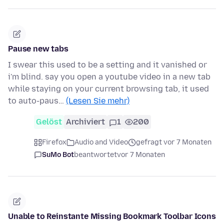
Pause new tabs
I swear this used to be a setting and it vanished or
i'm blind. say you open a youtube video in a new tab
while staying on your current browsing tab, it used
to auto-paus…
(Lesen Sie mehr)
Gelöst
Archiviert
1
200
Firefox
Audio and Video
gefragt vor 7 Monaten
SuMo Bot
beantwortet
vor 7 Monaten
Unable to Reinstante Missing Bookmark Toolbar Icons