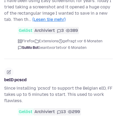
I have been using Easy Screenshot for years. Today I
tried taking a screenshot and it opened a huge copy
of the rectangular image I wanted to save in a new
tab. Then th…
(Lesen Sie mehr)
Gelöst
Archiviert
3
389
Firefox
Extensions
gefragt vor 6 Monaten
SuMo Bot
beantwortet
vor 6 Monaten
beID pcscd
Since installing 'pcscd' to support the Belgian eID, FF
takes up to 5 minutes to start. This used to work
flawless.
Gelöst
Archiviert
13
299