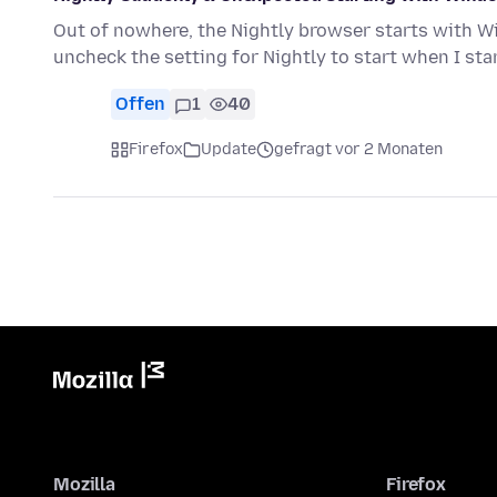
Out of nowhere, the Nightly browser starts with Wi
uncheck the setting for Nightly to start when I st
Offen
1
40
Firefox
Update
gefragt vor 2 Monaten
Mozilla
Firefox