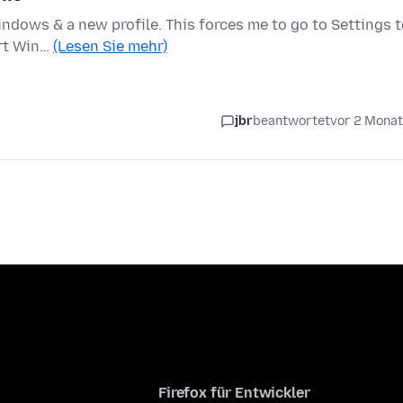
ndows & a new profile. This forces me to go to Settings 
art Win…
(Lesen Sie mehr)
jbr
beantwortet
vor 2 Mona
Firefox für Entwickler