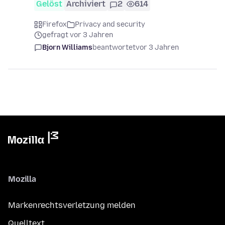
Gelöst
Archiviert
2
614
Firefox
Privacy and security
gefragt vor 3 Jahren
Bjorn Williams
beantwortet
vor 3 Jahren
Mozilla
Markenrechtsverletzung melden
Quelltext