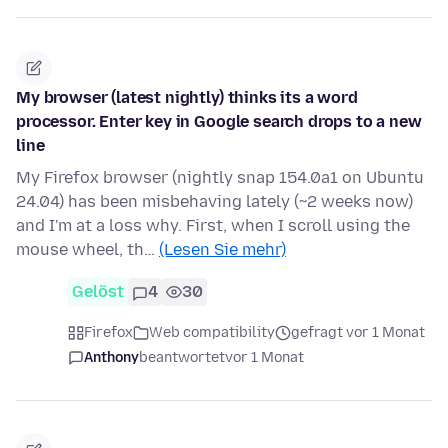
My browser (latest nightly) thinks its a word
processor. Enter key in Google search drops to a new
line
My Firefox browser (nightly snap 154.0a1 on Ubuntu
24.04) has been misbehaving lately (~2 weeks now)
and I'm at a loss why. First, when I scroll using the
mouse wheel, th…
(Lesen Sie mehr)
Gelöst
4
30
Firefox
Web compatibility
gefragt vor 1 Monat
Anthony
beantwortet
vor 1 Monat