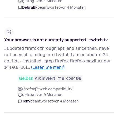
gefragt vor 4 Monaten
DebraBk
beantwortet
vor 4 Monaten
Your browser is not currently supported - twitch.tv
I updated firefox through apt, and since then, have
not been able to log into twitch I am on ubuntu 24
apt list --installed | grep firefox firefox/mozilla,now
144.0.2~bui…
(Lesen Sie mehr)
Gelöst
Archiviert
8
2409
Firefox
Web compatibility
gefragt vor 9 Monaten
Tony
beantwortet
vor 4 Monaten