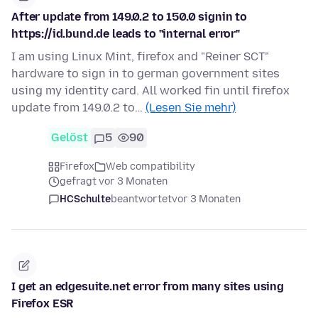
After update from 149.0.2 to 150.0 signin to
https://id.bund.de leads to "internal error"
I am using Linux Mint, firefox and "Reiner SCT"
hardware to sign in to german government sites
using my identity card. All worked fin until firefox
update from 149.0.2 to…
(Lesen Sie mehr)
Gelöst
5
90
Firefox
Web compatibility
gefragt vor 3 Monaten
HCSchulte
beantwortet
vor 3 Monaten
I get an edgesuite.net error from many sites using
Firefox ESR