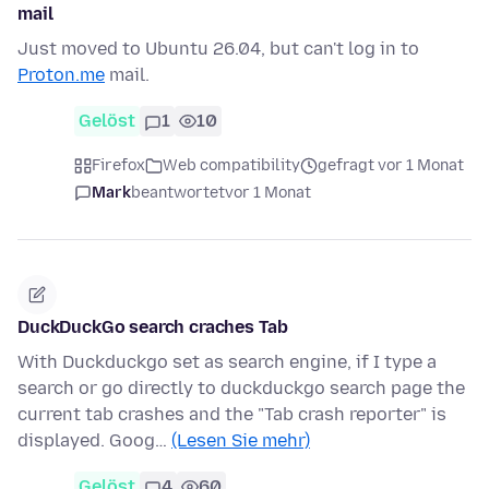
mail
Just moved to Ubuntu 26.04, but can't log in to
Proton.me
mail.
Gelöst
1
10
Firefox
Web compatibility
gefragt vor 1 Monat
Mark
beantwortet
vor 1 Monat
DuckDuckGo search craches Tab
With Duckduckgo set as search engine, if I type a
search or go directly to duckduckgo search page the
current tab crashes and the "Tab crash reporter" is
displayed. Goog…
(Lesen Sie mehr)
Gelöst
4
60