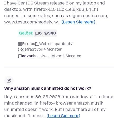
I have CentOS Stream release 8 on my laptop and
desktop, with firefox-115.11.0-1.el8.x86_64 If I
connect to some sites, such as signin.costco.com,
www.tesla.com/modely, w…
(Lesen Sie mehr)
Gelöst
6
948
Firefox
Web compatibility
gefragt vor 4 Monaten
advax
beantwortet
vor 4 Monaten
Why amazon musik unlimited do not work?
Hey, i am since 30. 03.2026 from windows 11 to linux
mint changed, in firefox- browser amazon musik
unlimited doesn`t work. But i have there all of my
musik and i`ll miss…
(Lesen Sie mehr)