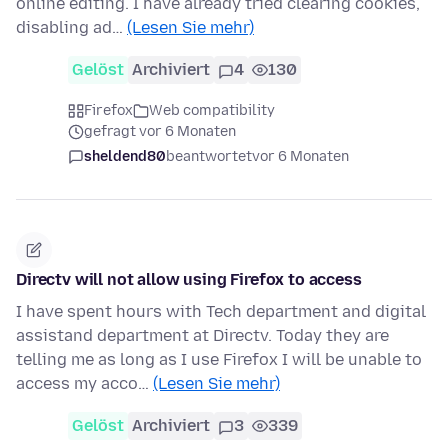
online editing. I have already tried clearing cookies,
disabling ad…
(Lesen Sie mehr)
Gelöst
Archiviert
4
130
Firefox
Web compatibility
gefragt vor 6 Monaten
sheldend80
beantwortet
vor 6 Monaten
Directv will not allow using Firefox to access
I have spent hours with Tech department and digital
assistand department at Directv. Today they are
telling me as long as I use Firefox I will be unable to
access my acco…
(Lesen Sie mehr)
Gelöst
Archiviert
3
339