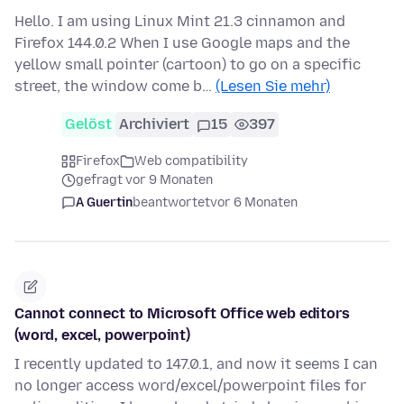
Hello. I am using Linux Mint 21.3 cinnamon and
Firefox 144.0.2 When I use Google maps and the
yellow small pointer (cartoon) to go on a specific
street, the window come b…
(Lesen Sie mehr)
Gelöst
Archiviert
15
397
Firefox
Web compatibility
gefragt vor 9 Monaten
A Guertin
beantwortet
vor 6 Monaten
Cannot connect to Microsoft Office web editors
(word, excel, powerpoint)
I recently updated to 147.0.1, and now it seems I can
no longer access word/excel/powerpoint files for