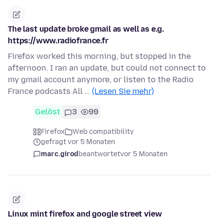
The last update broke gmail as well as e.g.
https://www.radiofrance.fr
Firefox worked this morning, but stopped in the
afternoon. I ran an update, but could not connect to
my gmail account anymore, or listen to the Radio
France podcasts All …
(Lesen Sie mehr)
Gelöst
3
99
Firefox
Web compatibility
gefragt vor 5 Monaten
marc.girod
beantwortet
vor 5 Monaten
Linux mint firefox and google street view