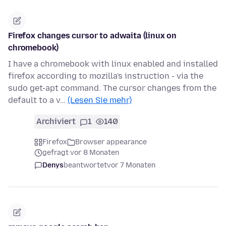
Firefox changes cursor to adwaita (linux on
chromebook)
I have a chromebook with linux enabled and installed
firefox according to mozilla's instruction - via the
sudo get-apt command. The cursor changes from the
default to a v…
(Lesen Sie mehr)
Archiviert
1
140
Firefox
Browser appearance
gefragt vor 8 Monaten
Denys
beantwortet
vor 7 Monaten