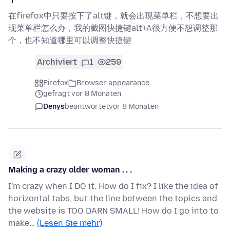
在firefox中只要按下了alt键，就会出现菜单栏，不想要出
现菜单栏怎么办，我的截图快捷键alt+A很方便不想调整那
个，也不知道哪里可以调整快捷键
Archiviert
1
259
Firefox
Browser appearance
gefragt vor 8 Monaten
Denys
beantwortet
vor 8 Monaten
Making a crazy older woman . . .
I'm crazy when I DO it. How do I fix? I like the idea of
horizontal tabs, but the line between the topics and
the website is TOO DARN SMALL! How do I go into to
make…
(Lesen Sie mehr)