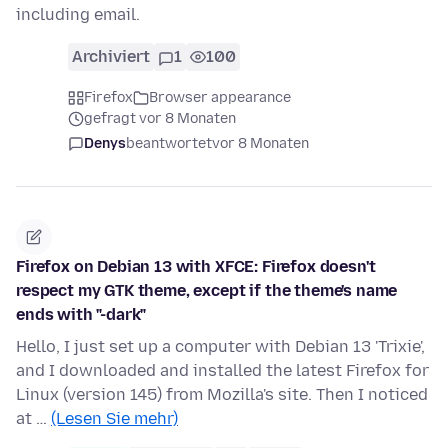
including email.
Archiviert
1
100
Firefox
Browser appearance
gefragt vor 8 Monaten
Denys
beantwortet
vor 8 Monaten
Firefox on Debian 13 with XFCE: Firefox doesn't
respect my GTK theme, except if the theme's name
ends with "-dark"
Hello, I just set up a computer with Debian 13 'Trixie',
and I downloaded and installed the latest Firefox for
Linux (version 145) from Mozilla's site. Then I noticed
at …
(Lesen Sie mehr)