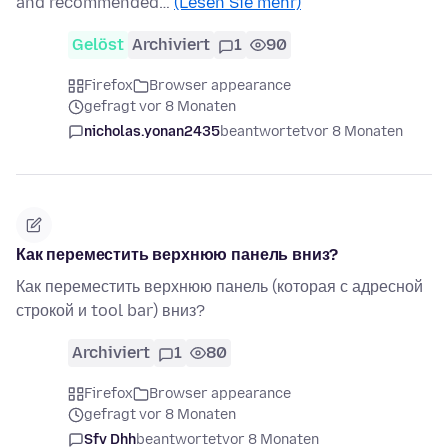
and recommended…
(Lesen Sie mehr)
Gelöst
Archiviert
1
90
Firefox
Browser appearance
gefragt vor 8 Monaten
nicholas.yonan2435
beantwortet
vor 8 Monaten
Как переместить верхнюю панель вниз?
Как переместить верхнюю панель (которая с адресной
строкой и tool bar) вниз?
Archiviert
1
80
Firefox
Browser appearance
gefragt vor 8 Monaten
Sfv Dhh
beantwortet
vor 8 Monaten