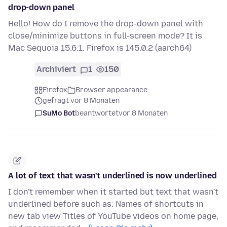
drop-down panel
Hello! How do I remove the drop-down panel with
close/minimize buttons in full-screen mode? It is
Mac Sequoia 15.6.1. Firefox is 145.0.2 (aarch64)
Archiviert
1
150
Firefox
Browser appearance
gefragt vor 8 Monaten
SuMo Bot
beantwortet
vor 8 Monaten
A lot of text that wasn't underlined is now underlined
I don't remember when it started but text that wasn't
underlined before such as: Names of shortcuts in
new tab view Titles of YouTube videos on home page,