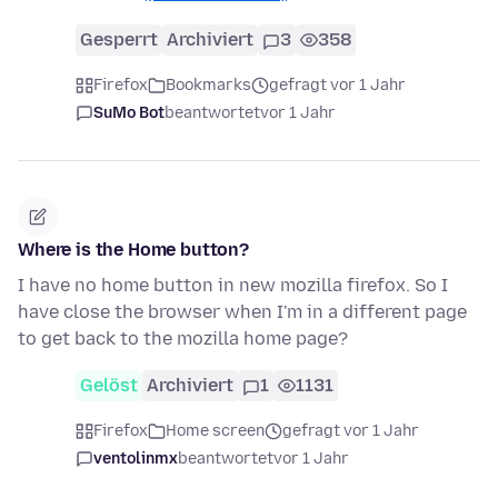
Gesperrt
Archiviert
3
358
Firefox
Bookmarks
gefragt vor 1 Jahr
SuMo Bot
beantwortet
vor 1 Jahr
Where is the Home button?
I have no home button in new mozilla firefox. So I
have close the browser when I'm in a different page
to get back to the mozilla home page?
Gelöst
Archiviert
1
1131
Firefox
Home screen
gefragt vor 1 Jahr
ventolinmx
beantwortet
vor 1 Jahr