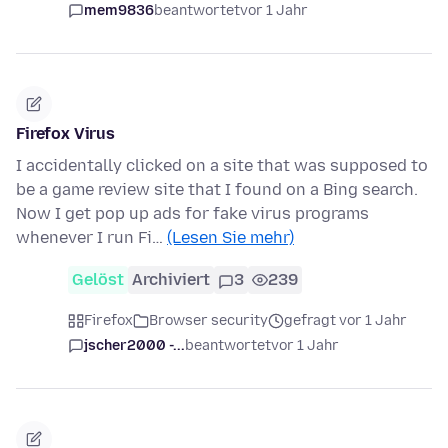
mem9836
beantwortet
vor 1 Jahr
Firefox Virus
I accidentally clicked on a site that was supposed to
be a game review site that I found on a Bing search.
Now I get pop up ads for fake virus programs
whenever I run Fi…
(Lesen Sie mehr)
Gelöst
Archiviert
3
239
Firefox
Browser security
gefragt vor 1 Jahr
jscher2000 -...
beantwortet
vor 1 Jahr