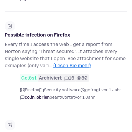
Possible infection on Firefox
Every time I access the web I get a report from
Norton saying "Threat secured". It attaches every
single website that I open. See attachment for some
exmaples (only vari…
(Lesen Sie mehr)
Gelöst
Archiviert
16
80
Firefox
Security software
gefragt vor 1 Jahr
colin_obrien
beantwortet
vor 1 Jahr