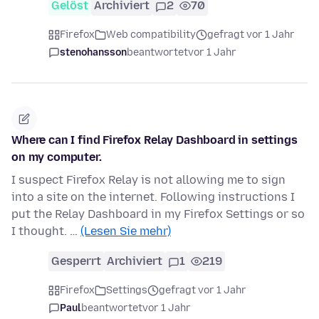
Gelöst
Archiviert
2
70
Firefox
Web compatibility
gefragt vor 1 Jahr
stenohansson
beantwortet
vor 1 Jahr
Where can I find Firefox Relay Dashboard in settings
on my computer.
I suspect Firefox Relay is not allowing me to sign
into a site on the internet. Following instructions I
put the Relay Dashboard in my Firefox Settings or so
I thought. …
(Lesen Sie mehr)
Gesperrt
Archiviert
1
219
Firefox
Settings
gefragt vor 1 Jahr
Paul
beantwortet
vor 1 Jahr