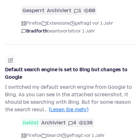
Gesperrt
Archiviert
1
80
Firefox
Extensions
gefragt vor 1 Jahr
Bradforth
beantwortet
vor 1 Jahr
Default search engine is set to Bing but changes to
Google
I switched my default search engine from Google to
Bing. As you can see in the attached screenshot, it
should be searching with Bing. But for some reason
the search resul…
(Lesen Sie mehr)
Gelöst
Archiviert
4
138
Firefox
Search
gefragt vor 1 Jahr