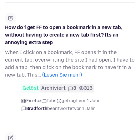
How do i get FF to open a bookmark in a new tab,
without having to create a new tab first? Its an
annoying extra step
When I click on a bookmark, FF opens it in the
current tab, overwriting the site I had open. I have to
add a tab, then click on the bookmark to have it in a
new tab. This…
(Lesen Sie mehr)
Gelöst
Archiviert
3
316
Firefox
Tabs
gefragt vor 1 Jahr
Bradforth
beantwortet
vor 1 Jahr