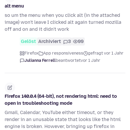
alt menu
so um the menu when you click alt (in the attached
image) won't leave I clicked alt again turned mozilla
off and on and it didn't work
Gelöst
Archiviert
3
99
Firefox
App responsiveness
gefragt vor 1 Jahr
Julianna Ferrell
beantwortet
vor 1 Jahr
Firefox 140.0.4 (64-bit), not rendering html: need to
open in troubleshooting mode
Gmail, Calendar, YouTube either timeout, or they
render in an unusable state that looks like the html
engine is broken. However, bringing up firefox in