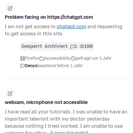
Problem facing on https://chatgpt.com
I am not get access in
chatgpt.com
and requesting
to get access in this site.
Gesperrt
Archiviert
1
180
Firefox
Accessibility
gefragt vor 1 Jahr
Denys
beantwortet
vor 1 Jahr
webcam, microphone not accessible
I have read all your tutorials. I was unable to have an
important televisit with my doctor yesterday
because nothing I tried worked. I am unable to use