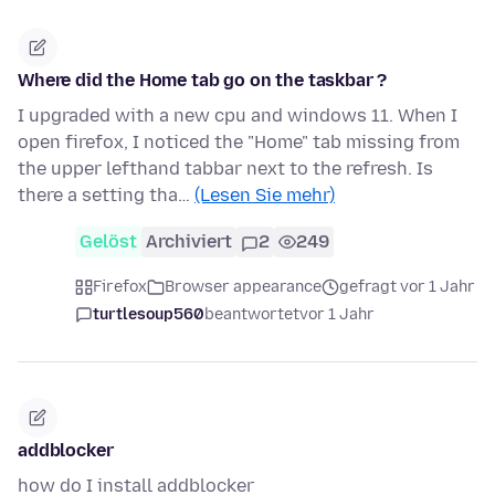
Where did the Home tab go on the taskbar ?
I upgraded with a new cpu and windows 11. When I
open firefox, I noticed the "Home" tab missing from
the upper lefthand tabbar next to the refresh. Is
there a setting tha…
(Lesen Sie mehr)
Gelöst
Archiviert
2
249
Firefox
Browser appearance
gefragt vor 1 Jahr
turtlesoup560
beantwortet
vor 1 Jahr
addblocker
how do I install addblocker