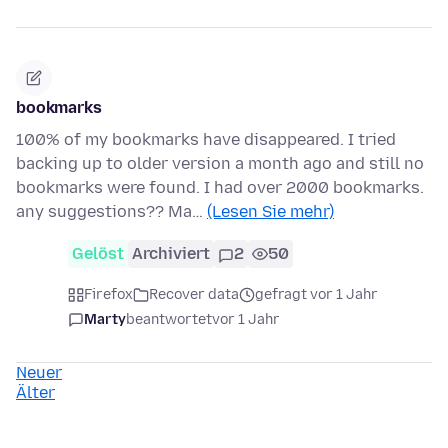
bookmarks
100% of my bookmarks have disappeared. I tried
backing up to older version a month ago and still no
bookmarks were found. I had over 2000 bookmarks.
any suggestions?? Ma…
(Lesen Sie mehr)
Gelöst
Archiviert
2
50
Firefox
Recover data
gefragt vor 1 Jahr
Marty
beantwortet
vor 1 Jahr
Neuer
Älter