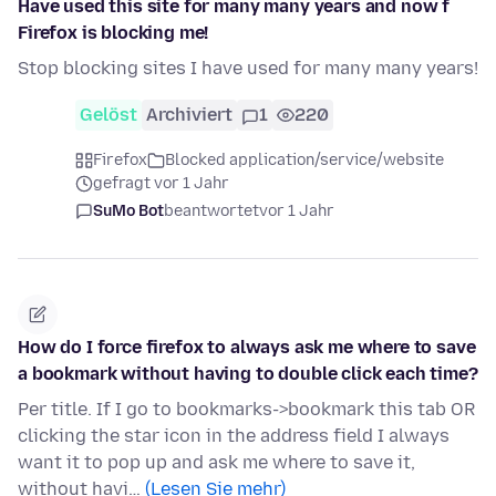
Have used this site for many many years and now f
Firefox is blocking me!
Stop blocking sites I have used for many many years!
Gelöst
Archiviert
1
220
Firefox
Blocked application/service/website
gefragt vor 1 Jahr
SuMo Bot
beantwortet
vor 1 Jahr
How do I force firefox to always ask me where to save
a bookmark without having to double click each time?
Per title. If I go to bookmarks->bookmark this tab OR
clicking the star icon in the address field I always
want it to pop up and ask me where to save it,
without havi…
(Lesen Sie mehr)