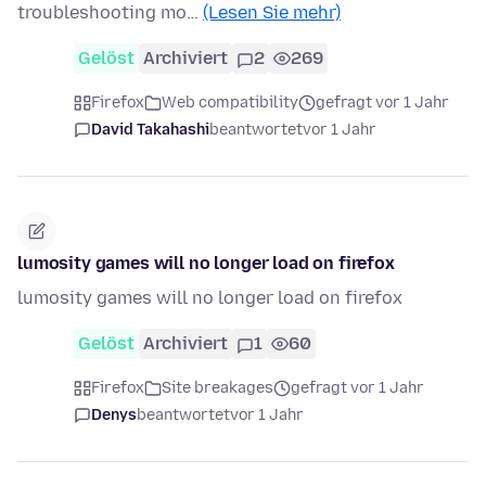
troubleshooting mo…
(Lesen Sie mehr)
Gelöst
Archiviert
2
269
Firefox
Web compatibility
gefragt vor 1 Jahr
David Takahashi
beantwortet
vor 1 Jahr
lumosity games will no longer load on firefox
lumosity games will no longer load on firefox
Gelöst
Archiviert
1
60
Firefox
Site breakages
gefragt vor 1 Jahr
Denys
beantwortet
vor 1 Jahr