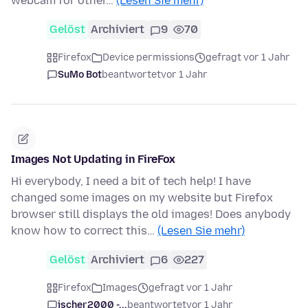
webcam for other…
(Lesen Sie mehr)
Gelöst
Archiviert
9
70
Firefox
Device permissions
gefragt vor 1 Jahr
SuMo Bot
beantwortet
vor 1 Jahr
Images Not Updating in FireFox
Hi everybody, I need a bit of tech help! I have
changed some images on my website but Firefox
browser still displays the old images! Does anybody
know how to correct this…
(Lesen Sie mehr)
Gelöst
Archiviert
6
227
Firefox
Images
gefragt vor 1 Jahr
jscher2000 -...
beantwortet
vor 1 Jahr