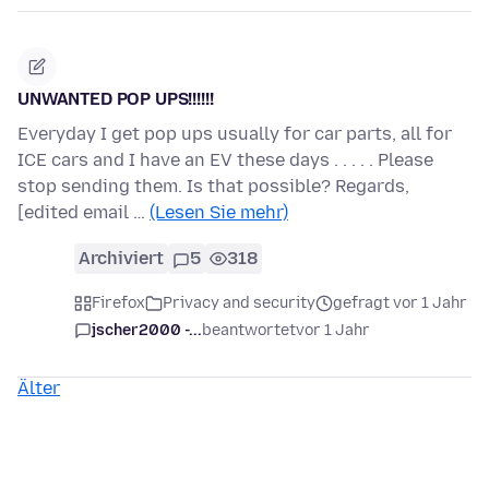
UNWANTED POP UPS!!!!!!
Everyday I get pop ups usually for car parts, all for
ICE cars and I have an EV these days . . . . . Please
stop sending them. Is that possible? Regards,
[edited email …
(Lesen Sie mehr)
Archiviert
5
318
Firefox
Privacy and security
gefragt vor 1 Jahr
jscher2000 -...
beantwortet
vor 1 Jahr
Älter