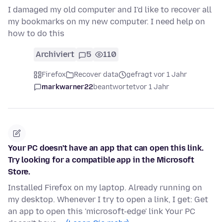
I damaged my old computer and I'd like to recover all
my bookmarks on my new computer. I need help on
how to do this
Archiviert
5
110
Firefox
Recover data
gefragt vor 1 Jahr
markwarner22
beantwortet
vor 1 Jahr
Your PC doesn't have an app that can open this link.
Try looking for a compatible app in the Microsoft
Store.
Installed Firefox on my laptop. Already running on
my desktop. Whenever I try to open a link, I get: Get
an app to open this 'microsoft-edge' link Your PC