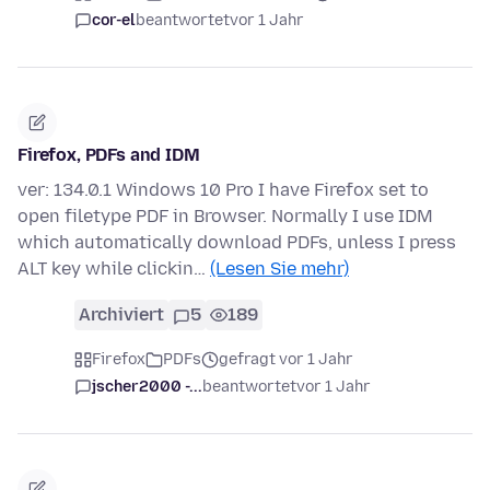
cor-el
beantwortet
vor 1 Jahr
Firefox, PDFs and IDM
ver: 134.0.1 Windows 10 Pro I have Firefox set to
open filetype PDF in Browser. Normally I use IDM
which automatically download PDFs, unless I press
ALT key while clickin…
(Lesen Sie mehr)
Archiviert
5
189
Firefox
PDFs
gefragt vor 1 Jahr
jscher2000 -...
beantwortet
vor 1 Jahr