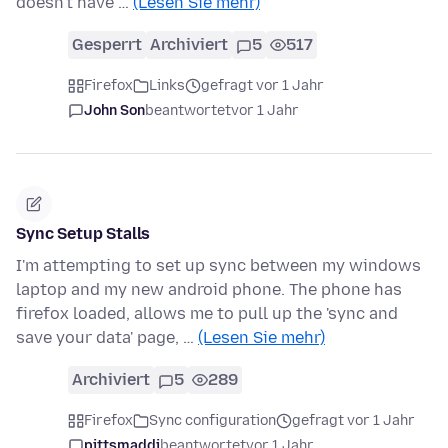
doesn't have …
(Lesen Sie mehr)
Gesperrt
Archiviert
5
517
Firefox
Links
gefragt vor 1 Jahr
John Son
beantwortet
vor 1 Jahr
Sync Setup Stalls
I'm attempting to set up sync between my windows
laptop and my new android phone. The phone has
firefox loaded, allows me to pull up the 'sync and
save your data' page, …
(Lesen Sie mehr)
Archiviert
5
289
Firefox
Sync configuration
gefragt vor 1 Jahr
pittsmaddi
beantwortet
vor 1 Jahr