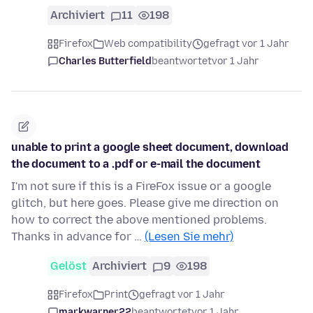
Archiviert
11
198
Firefox
Web compatibility
gefragt vor 1 Jahr
Charles Butterfield
beantwortet
vor 1 Jahr
unable to print a google sheet document, download
the document to a .pdf or e-mail the document
I'm not sure if this is a FireFox issue or a google
glitch, but here goes. Please give me direction on
how to correct the above mentioned problems.
Thanks in advance for …
(Lesen Sie mehr)
Gelöst
Archiviert
9
198
Firefox
Print
gefragt vor 1 Jahr
markwarner22
beantwortet
vor 1 Jahr