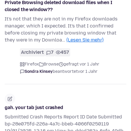
Private Browsing deleted download files when I
closed the window??
It's not that they are not in my Firefox downloads
manager, which I expected. It's that I confirmed
before closing my private browsing window that
they were in my Downloa…
(Lesen Sie mehr)
Archiviert
7
457
Firefox
Browse
gefragt vor 1 Jahr
Sondra Kinsey
beantwortet
vor 1 Jahr
gah. your tab just crashed
Submitted Crash Reports Report ID Date Submitted
bp-28e075fd-226a-4a7c-bbeb-4066f0250119
19/01/2025, 12:16 pm View bp-ddcd262a-6efe-49db-