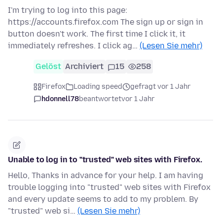
I'm trying to log into this page:
https://accounts.firefox.com The sign up or sign in
button doesn't work. The first time I click it, it
immediately refreshes. I click ag…
(Lesen Sie mehr)
Gelöst
Archiviert
15
258
Firefox
Loading speed
gefragt vor 1 Jahr
hdonnell78
beantwortet
vor 1 Jahr
Unable to log in to "trusted" web sites with Firefox.
Hello, Thanks in advance for your help. I am having
trouble logging into "trusted" web sites with Firefox
and every update seems to add to my problem. By
"trusted" web si…
(Lesen Sie mehr)