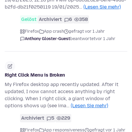
b2fd-db21f0250119 19/01/2025…
(Lesen Sie mehr)
Gelöst
Archiviert
6
358
Firefox
App crash
gefragt vor 1 Jahr
Anthony Gloster-Guest
beantwortet
vor 1 Jahr
Right Click Menu is Broken
My Firefox desktop app recently updated. After it
updated, I now cannot access anything by right
clicking. When I right click, a giant window of
options shows up (see ima…
(Lesen Sie mehr)
Archiviert
5
229
Firefox
App responsiveness
gefragt vor 1 Jahr