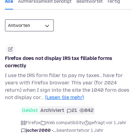
Alle
Aufmerksamkeit benötigt
Beantwortet
Fertig
Firefox does not display IRS tax fillable forms
correctly
I use the IRS form filler to pay my taxes...have for
years with Firefox browser. This year (for 2024
return) when I sign into the site the 1040 form does
not display cor…
(Lesen Sie mehr)
Gelöst
Archiviert
21
842
Firefox
Web compatibility
gefragt vor 1 Jahr
jscher2000 -...
beantwortet
vor 1 Jahr