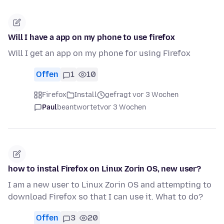
Will I have a app on my phone to use firefox
Will I get an app on my phone for using Firefox
Offen
1
10
Firefox
Install
gefragt vor 3 Wochen
Paul
beantwortet
vor 3 Wochen
how to instal Firefox on Linux Zorin OS, new user?
I am a new user to Linux Zorin OS and attempting to
download Firefox so that I can use it. What to do?
Offen
3
20