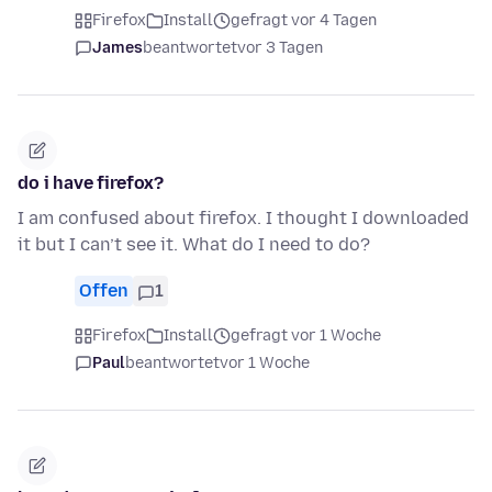
Firefox
Install
gefragt vor 4 Tagen
James
beantwortet
vor 3 Tagen
do i have firefox?
I am confused about firefox. I thought I downloaded
it but I can’t see it. What do I need to do?
Offen
1
Firefox
Install
gefragt vor 1 Woche
Paul
beantwortet
vor 1 Woche