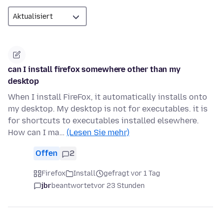
can I install firefox somewhere other than my
desktop
When I install FireFox, it automatically installs onto
my desktop. My desktop is not for executables. it is
for shortcuts to executables installed elsewhere.
How can I ma…
(Lesen Sie mehr)
Offen
2
Firefox
Install
gefragt vor 1 Tag
jbr
beantwortet
vor 23 Stunden