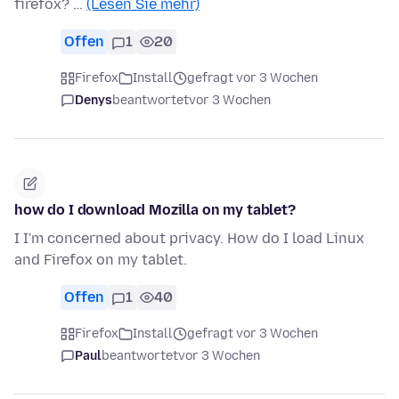
firefox? …
(Lesen Sie mehr)
Offen
1
20
Firefox
Install
gefragt vor 3 Wochen
Denys
beantwortet
vor 3 Wochen
how do I download Mozilla on my tablet?
I I'm concerned about privacy. How do I load Linux
and Firefox on my tablet.
Offen
1
40
Firefox
Install
gefragt vor 3 Wochen
Paul
beantwortet
vor 3 Wochen