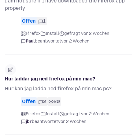
I am not sure if I have downloaded the Firefox app
properly
Offen
1
Firefox
Install
gefragt vor 2 Wochen
Paul
beantwortet
vor 2 Wochen
Hur laddar jag ned firefox på min mac?
Hur kan jag ladda ned firefox på min mac pc?
Offen
2
20
Firefox
Install
gefragt vor 2 Wochen
jbr
beantwortet
vor 2 Wochen