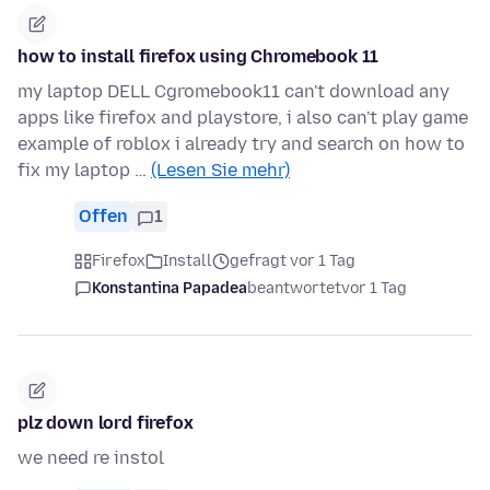
how to install firefox using Chromebook 11
my laptop DELL Cgromebook11 can't download any
apps like firefox and playstore, i also can't play game
example of roblox i already try and search on how to
fix my laptop …
(Lesen Sie mehr)
Offen
1
Firefox
Install
gefragt vor 1 Tag
Konstantina Papadea
beantwortet
vor 1 Tag
plz down lord firefox
we need re instol