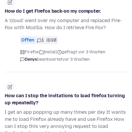
How do I get Firefox back-on my computer.
A 'cloud' went over my computer and replaced Fire-
Fox with Mozilla. How do I retrieve Fire Fox?
Offen
1
10
Firefox
Install
gefragt vor 3 Wochen
Denys
beantwortet
vor 3 Wochen
How can I stop the invitations to load firefox turning
up repeatedly?
I get an app popping up many times per day It wants
me to load Firefox already have and use Firefox How
can I stop this very annoying request to load