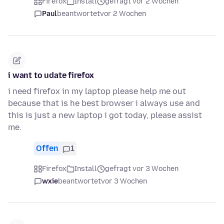
Firefox
Install
gefragt vor 2 Wochen
Paul
beantwortet
vor 2 Wochen
i want to udate firefox
i need firefox in my laptop please help me out
because that is he best browser i always use and
this is just a new laptop i got today, please assist
me.
Offen
1
Firefox
Install
gefragt vor 3 Wochen
wxie
beantwortet
vor 3 Wochen