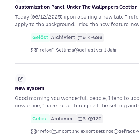
Customization Panel, Under The Wallpapers Section
Today (06/12/2025) upon opening a new tab, Firefo
apply to the background. Tried the new feature, no
Gelöst
Archiviert
5
586
Firefox
Settings
gefragt vor 1 Jahr
New system
Good morning you wonderfull people, I tend to upd
now come, I have to go through all the setting an
Gelöst
Archiviert
3
179
Firefox
Import and export settings
gefragt v