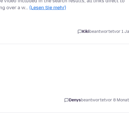
video included in the search results, all links direct to
ing over a w…
(Lesen Sie mehr)
Kiki
beantwortet
vor 1 J
Denys
beantwortet
vor 8 Mona