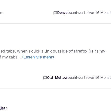
hr
Denys
beantwortet
vor 10 Mona
ed tabs. When I click a link outside of Firefox (FF is my
of my tabs …
(Lesen Sie mehr)
Old_Mellow
beantwortet
vor 10 Mona
lbar