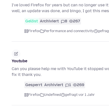
I've loved Firefox for years but can no longer use i
well, an update was done, and bingo, I got this me
Gelöst
Archiviert
8
267
Firefox
Performance and connectivity
gefrag
Youtube
Can you please help me with YouTube it stopped w
fix it thank you.
Gesperrt
Archiviert
1
269
Firefox
Undefined
gefragt vor 1 Jahr