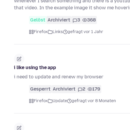
Whenever I search something and there is a youtube 
that video. In the example image it show me hover
Gelöst
Archiviert
3
368
Firefox
Links
gefragt vor 1 Jahr
i like using the app
i need to update and renew my browser
Gesperrt
Archiviert
2
179
Firefox
Update
gefragt vor 8 Monaten