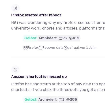
Firefox reseted after reboot
Hi! i was wondering why my firefox reseted after r
university work, chores and articles, platforms th
Gelöst
Archiviert
25
419
Firefox
Recover data
gefragt vor 1 Jahr
Amazon shortcut is messed up
Firefox has shortcuts at the top of any new tab op
shortcuts, if you click the three dots you get a men
Gelöst
Archiviert
1
359