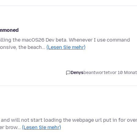
summoned
stalling the macOS26 Dev beta. Whenever I use command
ponsive, the beach…
(Lesen Sie mehr)
Denys
beantwortet
vor 10 Mona
 and will not start loading the webpage url put in for ove
her brow…
(Lesen Sie mehr)