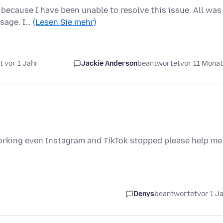
t because I have been unable to resolve this issue. All was
ssage. I…
(Lesen Sie mehr)
t vor 1 Jahr
Jackie Anderson
beantwortet
vor 11 Mona
orking even Instagram and TikTok stopped please help me
Denys
beantwortet
vor 1 J