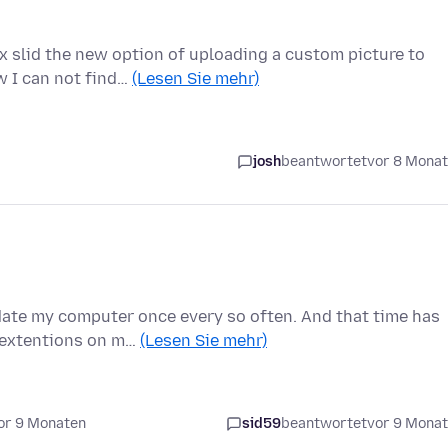
x slid the new option of uploading a custom picture to
w I can not find…
(Lesen Sie mehr)
josh
beantwortet
vor 8 Mona
ate my computer once every so often. And that time has
d extentions on m…
(Lesen Sie mehr)
or 9 Monaten
sid59
beantwortet
vor 9 Mona