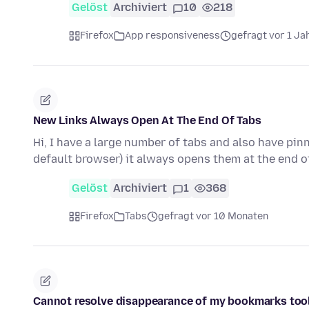
Gelöst
Archiviert
10
218
Firefox
App responsiveness
gefragt vor 1 Ja
New Links Always Open At The End Of Tabs
Hi, I have a large number of tabs and also have pinn
default browser) it always opens them at the end 
Gelöst
Archiviert
1
368
Firefox
Tabs
gefragt vor 10 Monaten
Cannot resolve disappearance of my bookmarks too