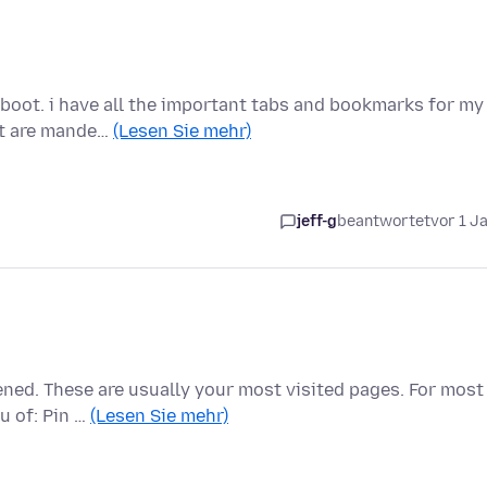
eboot. i have all the important tabs and bookmarks for my
at are mande…
(Lesen Sie mehr)
jeff-g
beantwortet
vor 1 J
ened. These are usually your most visited pages. For most
u of: Pin …
(Lesen Sie mehr)