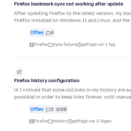
Firefox bookmark sync not working after update
After updating Firefox to the latest version, my b
Firefox installed on Windows 11 and Linux, and t
Offen
4
Firefox
Sync failure
gefragt vor 1 Tag
Firefox history configuration
Hi I noticed that some old links in my history are a
possible) in order to keep links forever, until manu
Offen
3
20
Firefox
History
gefragt vor 3 Tagen