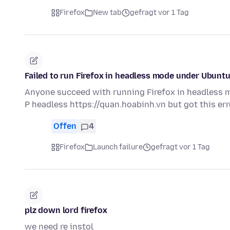
Firefox
New tab
gefragt vor 1 Tag
Failed to run Firefox in headless mode under Ubunt
Anyone succeed with running Firefox in headless mo
P headless https://quan.hoabinh.vn but got this er
Offen
4
Firefox
Launch failure
gefragt vor 1 Tag
plz down lord firefox
we need re instol