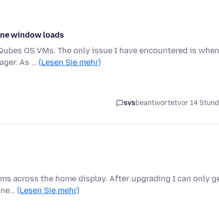
 one window loads
ce Qubes OS VMs. The only issue I have encountered is when
ager. As …
(Lesen Sie mehr)
svs
beantwortet
vor 14 Stun
tems across the home display. After upgrading I can only g
a ne…
(Lesen Sie mehr)