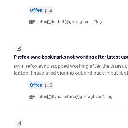
Offen
2
Firefox
Install
gefragt vor 1 Tag
Firefox sync bookmarks not working after latest up
My Firefox sync stopped working after the latest
laptop. I have tried signing out and back in but it s
Offen
6
Firefox
Sync failure
gefragt vor 1 Tag