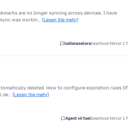
ookmarks are no longer syncing across devices. I have
he sync was workin…
(Lesen Sie mehr)
lodianaselora
beantwortet
vor 1 
utomatically deleted. How to configure expiration rules (if
al de…
(Lesen Sie mehr)
Agent virtuel
beantwortet
vor 1 