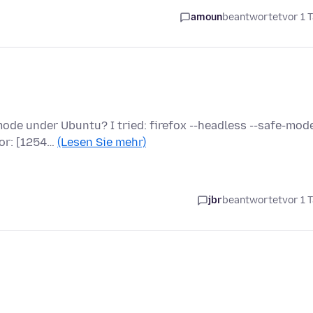
amoun
beantwortet
vor 1 
u
de under Ubuntu? I tried: firefox --headless --safe-mode
ror: [1254…
(Lesen Sie mehr)
jbr
beantwortet
vor 1 