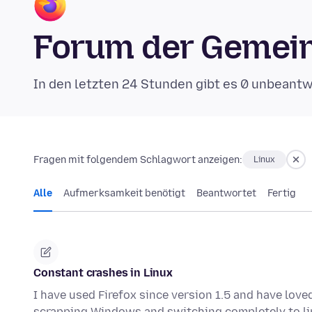
Forum der Gemein
In den letzten 24 Stunden gibt es 0 unbeant
Fragen mit folgendem Schlagwort anzeigen:
Linux
Alle
Aufmerksamkeit benötigt
Beantwortet
Fertig
Constant crashes in Linux
I have used Firefox since version 1.5 and have love
scrapping Windows and switching completely to li