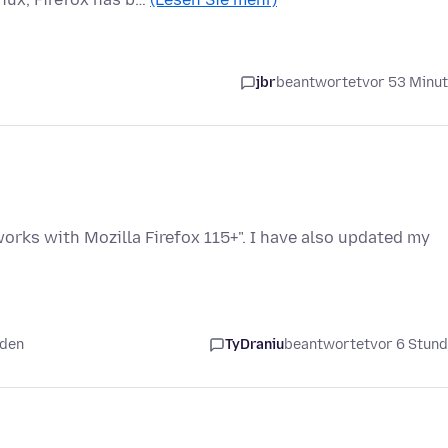
jbr
beantwortet
vor 53 Minu
rks with Mozilla Firefox 115+". I have also updated my
nden
TyDraniu
beantwortet
vor 6 Stun