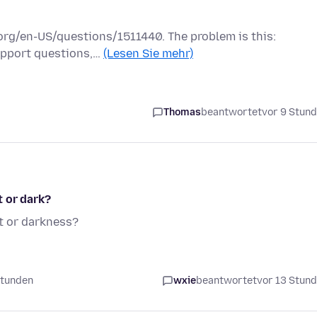
a.org/en-US/questions/1511440. The problem is this:
support questions,…
(Lesen Sie mehr)
Thomas
beantwortet
vor 9 Stun
t or dark?
t or darkness?
Stunden
wxie
beantwortet
vor 13 Stun