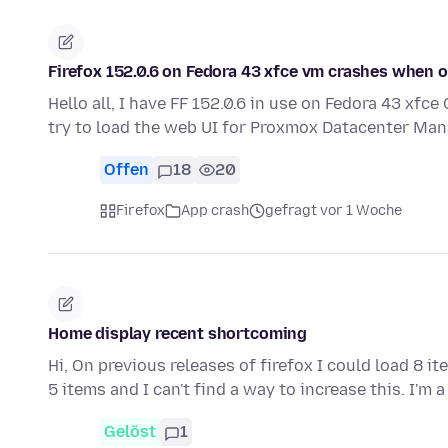
Firefox 152.0.6 on Fedora 43 xfce vm crashes when
Hello all, I have FF 152.0.6 in use on Fedora 43 xf
try to load the web UI for Proxmox Datacenter Man
Offen
18
20
Firefox
App crash
gefragt vor 1 Woche
Home display recent shortcoming
Hi, On previous releases of firefox I could load 8 i
5 items and I can't find a way to increase this. I'm 
Gelöst
1