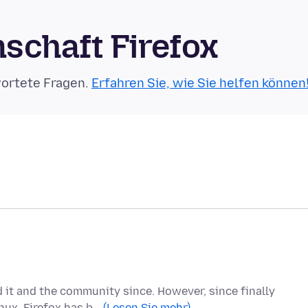
schaft Firefox
wortete Fragen.
Erfahren Sie, wie Sie helfen können
d it and the community since. However, since finally
nux, Firefox has b…
(Lesen Sie mehr)