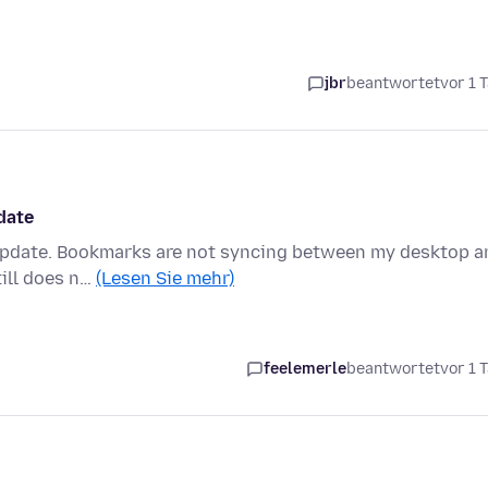
jbr
beantwortet
vor 1 
date
 update. Bookmarks are not syncing between my desktop a
till does n…
(Lesen Sie mehr)
feelemerle
beantwortet
vor 1 