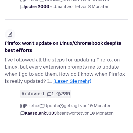
jscher2000 -...
beantwortet
vor 8 Monaten
Firefox won't update on Linux/Chromebook despite
best efforts
I've followed all the steps for updating Firefox on
Linux, but every extension prompts me to update
when I go to add them. How do I know when Firefox
is really updated? I…
(Lesen Sie mehr)
Archiviert
1
289
Firefox
Update
gefragt vor 10 Monaten
Kaasplank3333
beantwortet
vor 10 Monaten