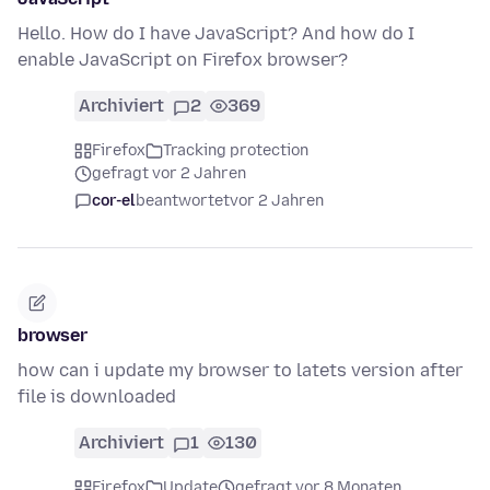
Hello. How do I have JavaScript? And how do I
enable JavaScript on Firefox browser?
Archiviert
2
369
Firefox
Tracking protection
gefragt vor 2 Jahren
cor-el
beantwortet
vor 2 Jahren
browser
how can i update my browser to latets version after
file is downloaded
Archiviert
1
130
Firefox
Update
gefragt vor 8 Monaten