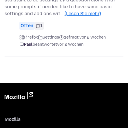
some prompts if needed like to have same basic
settings and add ons wit…
(Lesen Sie mehr)
Offen
1
Firefox
Settings
gefragt vor 2 Wochen
Paul
beantwortet
vor 2 Wochen
Mozilla