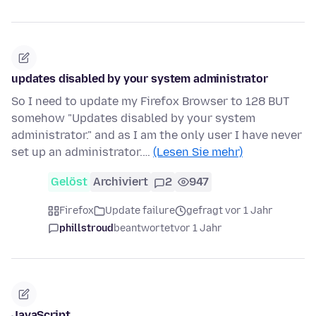
updates disabled by your system administrator
So I need to update my Firefox Browser to 128 BUT
somehow "Updates disabled by your system
administrator." and as I am the only user I have never
set up an administrator.…
(Lesen Sie mehr)
Gelöst
Archiviert
2
947
Firefox
Update failure
gefragt vor 1 Jahr
phillstroud
beantwortet
vor 1 Jahr
JavaScript