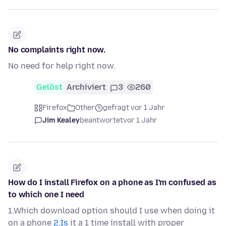
No complaints right now.
No need for help right now.
Gelöst
Archiviert
3
260
Firefox
Other
gefragt vor 1 Jahr
Jim Kealey
beantwortet
vor 1 Jahr
How do I install Firefox on a phone as I'm confused as
to which one I need
1.Which download option should I use when doing it
on a phone
2.Is
it a 1 time install with proper