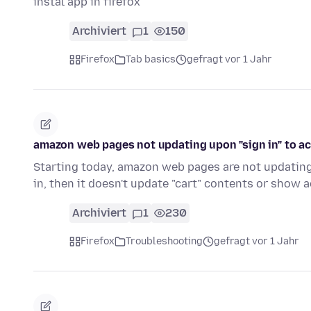
instal app in firefox
Archiviert
1
150
Firefox
Tab basics
gefragt vor 1 Jahr
amazon web pages not updating upon "sign in" to a
Starting today, amazon web pages are not updating 
in, then it doesn't update "cart" contents or show
Archiviert
1
230
Firefox
Troubleshooting
gefragt vor 1 Jahr