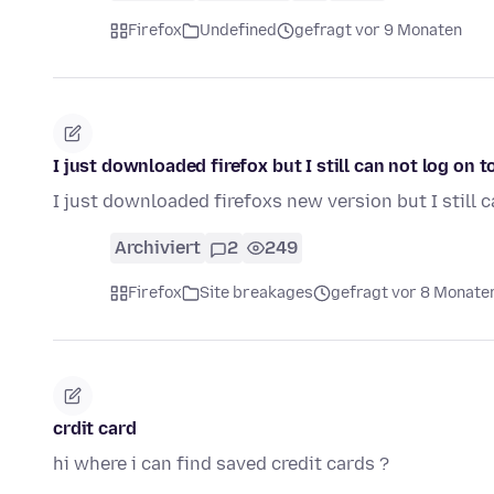
Firefox
Undefined
gefragt vor 9 Monaten
I just downloaded firefox but I still can not log on 
I just downloaded firefoxs new version but I still
Archiviert
2
249
Firefox
Site breakages
gefragt vor 8 Monate
crdit card
hi where i can find saved credit cards ?