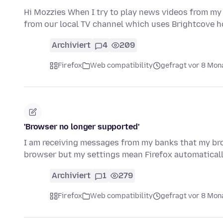
Hi Mozzies When I try to play news videos from my lo
from our local TV channel which uses Brightcove h
Archiviert
4
209
Firefox
Web compatibility
gefragt vor 8 Mon
'Browser no longer supported'
I am receiving messages from my banks that my bro
browser but my settings mean Firefox automatica
Archiviert
1
279
Firefox
Web compatibility
gefragt vor 8 Mon