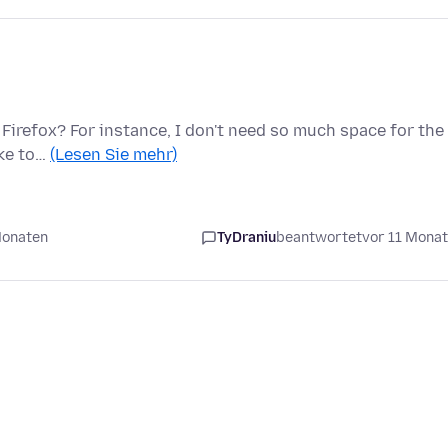
 Firefox? For instance, I don't need so much space for the
ike to…
(Lesen Sie mehr)
Monaten
TyDraniu
beantwortet
vor 11 Mona