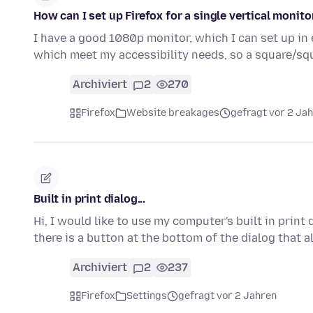
How can I set up Firefox for a single vertical monito
I have a good 1080p monitor, which I can set up in 
which meet my accessibility needs, so a square/sq
Archiviert
2
270
Firefox
Website breakages
gefragt vor 2 Ja
Built in print dialog...
Hi, I would like to use my computer's built in print
there is a button at the bottom of the dialog that
Archiviert
2
237
Firefox
Settings
gefragt vor 2 Jahren