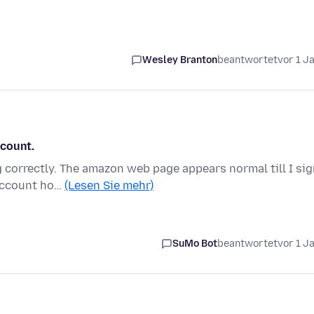
Wesley Branton
beantwortet
vor 1 J
ccount.
correctly. The amazon web page appears normal till I sig
 account ho…
(Lesen Sie mehr)
SuMo Bot
beantwortet
vor 1 J