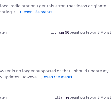
cal radio station I get this error. The videos originate
osting. S…
(Lesen Sie mehr)
aten
phazir50
beantwortet
vor 8 Mona
wser is no longer supported or that I should update my
lly updates. Howeve…
(Lesen Sie mehr)
aten
James
beantwortet
vor 8 Mona