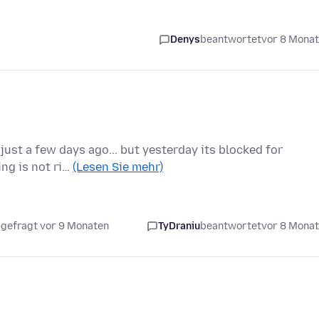
Denys
beantwortet
vor 8 Mona
 just a few days ago... but yesterday its blocked for
ng is not ri…
(Lesen Sie mehr)
gefragt vor 9 Monaten
TyDraniu
beantwortet
vor 8 Mona