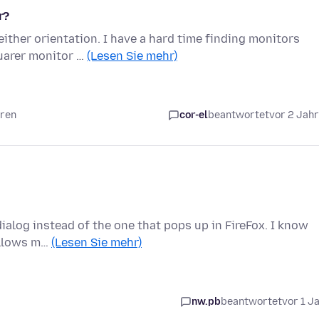
r?
either orientation. I have a hard time finding monitors
uarer monitor …
(Lesen Sie mehr)
hren
cor-el
beantwortet
vor 2 Jah
 dialog instead of the one that pops up in FireFox. I know
 allows m…
(Lesen Sie mehr)
nw.pb
beantwortet
vor 1 J