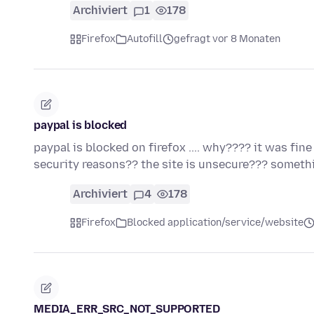
Archiviert
1
178
Firefox
Autofill
gefragt vor 8 Monaten
paypal is blocked
paypal is blocked on firefox .... why???? it was fine
security reasons?? the site is unsecure??? somethi
Archiviert
4
178
Firefox
Blocked application/service/website
MEDIA_ERR_SRC_NOT_SUPPORTED