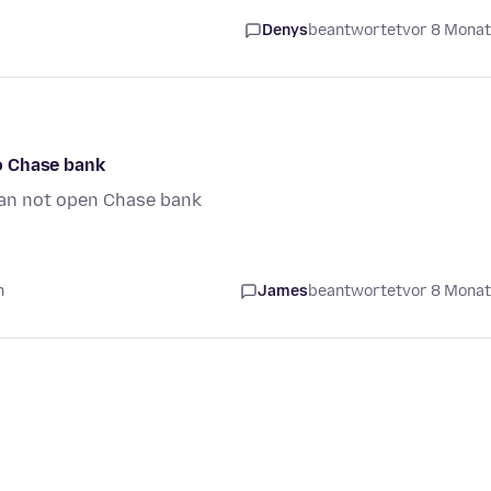
Denys
beantwortet
vor 8 Mona
to Chase bank
 can not open Chase bank
n
James
beantwortet
vor 8 Mona