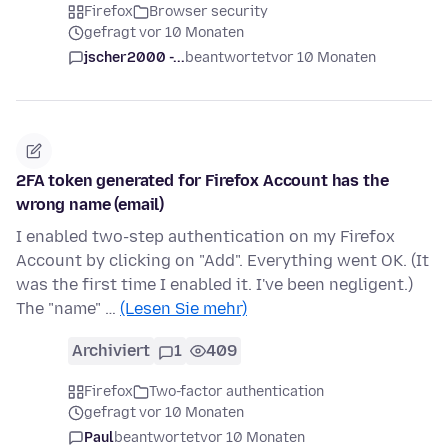
Firefox
Browser security
gefragt vor 10 Monaten
jscher2000 -...
beantwortet
vor 10 Monaten
2FA token generated for Firefox Account has the
wrong name (email)
I enabled two-step authentication on my Firefox
Account by clicking on "Add". Everything went OK. (It
was the first time I enabled it. I've been negligent.)
The "name" …
(Lesen Sie mehr)
Archiviert
1
409
Firefox
Two-factor authentication
gefragt vor 10 Monaten
Paul
beantwortet
vor 10 Monaten