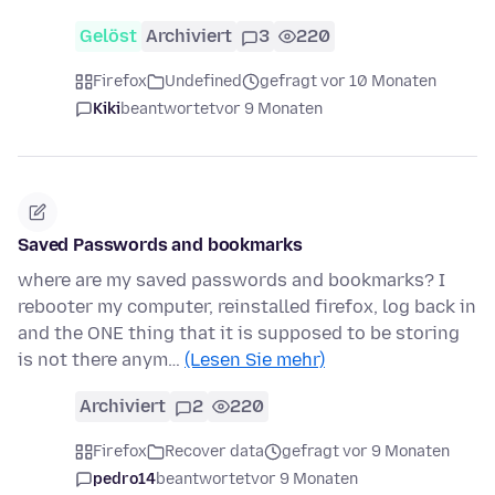
Gelöst
Archiviert
3
220
Firefox
Undefined
gefragt vor 10 Monaten
Kiki
beantwortet
vor 9 Monaten
Saved Passwords and bookmarks
where are my saved passwords and bookmarks? I
rebooter my computer, reinstalled firefox, log back in
and the ONE thing that it is supposed to be storing
is not there anym…
(Lesen Sie mehr)
Archiviert
2
220
Firefox
Recover data
gefragt vor 9 Monaten
pedro14
beantwortet
vor 9 Monaten