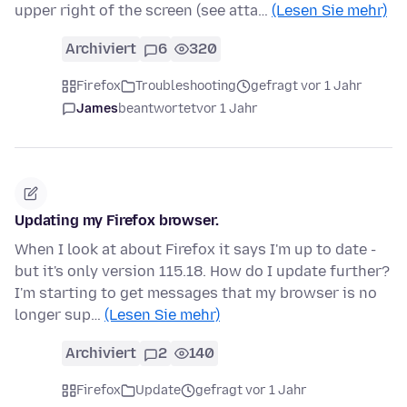
upper right of the screen (see atta…
(Lesen Sie mehr)
Archiviert
6
320
Firefox
Troubleshooting
gefragt vor 1 Jahr
James
beantwortet
vor 1 Jahr
Updating my Firefox browser.
When I look at about Firefox it says I'm up to date -
but it's only version 115.18. How do I update further?
I'm starting to get messages that my browser is no
longer sup…
(Lesen Sie mehr)
Archiviert
2
140
Firefox
Update
gefragt vor 1 Jahr