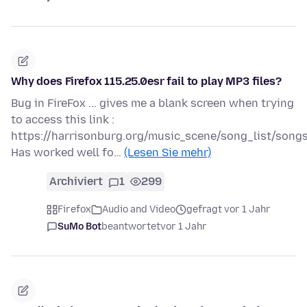
Why does Firefox 115.25.0esr fail to play MP3 files?
Bug in FireFox ... gives me a blank screen when trying
to access this link :
https://harrisonburg.org/music_scene/song_list/son
Has worked well fo…
(Lesen Sie mehr)
Archiviert
1
299
Firefox
Audio and Video
gefragt vor 1 Jahr
SuMo Bot
beantwortet
vor 1 Jahr