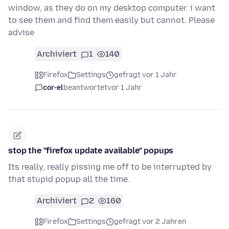
window, as they do on my desktop computer. i want
to see them and find them easily but cannot. Please
advise
Archiviert
1
140
Firefox
Settings
gefragt vor 1 Jahr
cor-el
beantwortet
vor 1 Jahr
stop the "firefox update available" popups
Its really, really pissing me off to be interrupted by
that stupid popup all the time.
Archiviert
2
160
Firefox
Settings
gefragt vor 2 Jahren