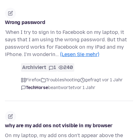
Wrong password
'When I try to sign in to Facebook on my laptop, it
says that I am using the wrong password. But that
password works for Facebook on my iPad and my
iPhone. I'm wonderin…
(Lesen Sie mehr)
Archiviert
1
240
Firefox
Troubleshooting
gefragt vor 1 Jahr
TechHorse
beantwortet
vor 1 Jahr
why are my add ons not visible in my browser
On my laptop, my add ons don't appear above the