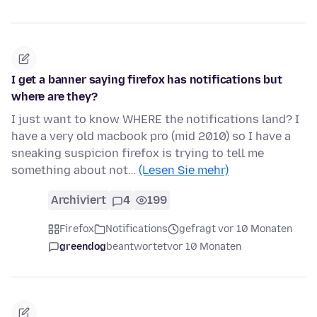
I get a banner saying firefox has notifications but
where are they?
I just want to know WHERE the notifications land? I
have a very old macbook pro (mid 2010) so I have a
sneaking suspicion firefox is trying to tell me
something about not…
(Lesen Sie mehr)
Archiviert
4
199
Firefox
Notifications
gefragt vor 10 Monaten
greendog
beantwortet
vor 10 Monaten