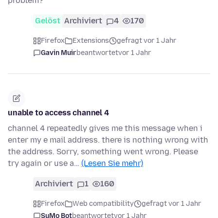
problem?
Gelöst
Archiviert
4
170
Firefox
Extensions
gefragt vor 1 Jahr
Gavin Muir
beantwortet
vor 1 Jahr
unable to access channel 4
channel 4 repeatedly gives me this message when i
enter my e mail address. there is nothing wrong with
the address. Sorry, something went wrong. Please
try again or use a…
(Lesen Sie mehr)
Archiviert
1
160
Firefox
Web compatibility
gefragt vor 1 Jahr
SuMo Bot
beantwortet
vor 1 Jahr