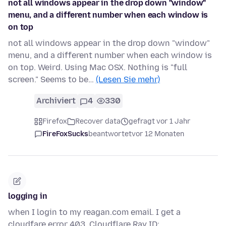
not all windows appear in the drop down "window"
menu, and a different number when each window is
on top
not all windows appear in the drop down "window"
menu, and a different number when each window is
on top. Weird. Using Mac OSX. Nothing is "full
screen." Seems to be…
(Lesen Sie mehr)
Archiviert
4
330
Firefox
Recover data
gefragt vor 1 Jahr
FireFoxSucks
beantwortet
vor 12 Monaten
logging in
when I login to my reagan.com email. I get a
cloudfare error 403. Cloudflare Ray ID: