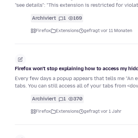
"see details": "This extension is restricted for viol
Archiviert
1
169
Firefox
Extensions
gefragt vor 11 Monaten
Firefox won't stop explaining how to access my hid
Every few days a popup appears that tells me "An 
tabs. You can still access all of your tabs from <
Archiviert
1
370
Firefox
Extensions
gefragt vor 1 Jahr