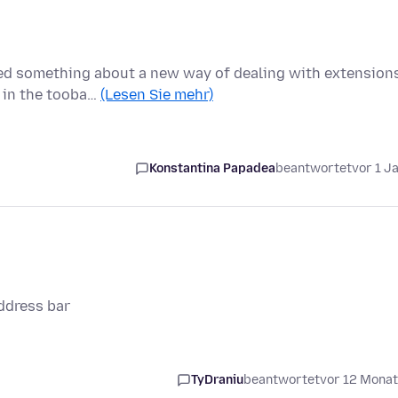
ned something about a new way of dealing with extensions
 in the tooba…
(Lesen Sie mehr)
Konstantina Papadea
beantwortet
vor 1 J
ddress bar
TyDraniu
beantwortet
vor 12 Mona