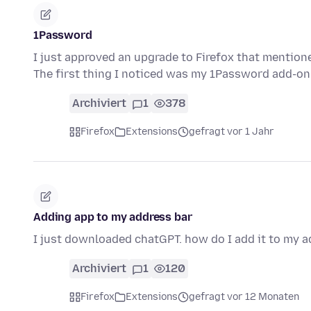
1Password
I just approved an upgrade to Firefox that mentio
The first thing I noticed was my 1Password add-on
Archiviert
1
378
Firefox
Extensions
gefragt vor 1 Jahr
Adding app to my address bar
I just downloaded chatGPT. how do I add it to my a
Archiviert
1
120
Firefox
Extensions
gefragt vor 12 Monaten