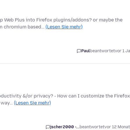
pp Web Plus into Firefox plugins/addons? or maybe the
s on chromium based…
(Lesen Sie mehr)
Paul
beantwortet
vor 1 J
oductivity &/or privacy? - How can I customize the Firefox
a way…
(Lesen Sie mehr)
jscher2000 -...
beantwortet
vor 12 Mona