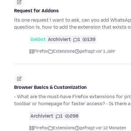
Request for Addons
its one request i want to ask, can you add WhatsA
question is, how to add the extension that exist
Gelöst
Archiviert
1
139
Firefox
Extensions
gefragt vor 1 Jahr
Browser Basics & Customization
- What are the must-have Firefox extensions for pr
toolbar or homepage for faster access? - Is there 
Archiviert
1
298
Firefox
Extensions
gefragt vor 12 Monaten