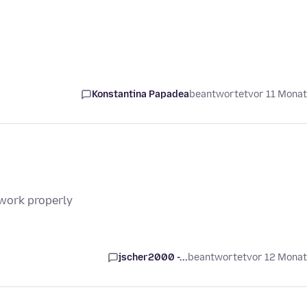
Konstantina Papadea
beantwortet
vor 11 Mona
 work properly
jscher2000 -...
beantwortet
vor 12 Mona