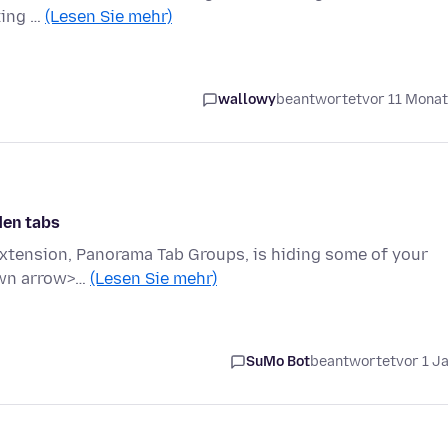
ating …
(Lesen Sie mehr)
wallowy
beantwortet
vor 11 Mona
den tabs
extension, Panorama Tab Groups, is hiding some of your
down arrow>…
(Lesen Sie mehr)
SuMo Bot
beantwortet
vor 1 J