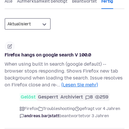
Alle
Aufmerksamkeit benötigt
Beantwortet
Fertig
Firefox hangs on google search V 100.0
When using built in search (google default) --
browser stops responding. Shows Firefox new tab
background when loading the search. Issue resolves
on Firefox close and re-…
(Lesen Sie mehr)
Gelöst
Gesperrt
Archiviert
8
259
Firefox
Troubleshooting
gefragt vor 4 Jahren
andreas.barjstatt
beantwortet
vor 3 Jahren