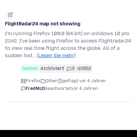
FlightRadar24 map not showing
I'm running Firefox 100.0 (64 bit) on windows 10 pro
21H2. I've been using Firefox to access Flightradar24
to view real time flight across the globe. All of a
sudden tod…
(Lesen Sie mehr)
Gelöst
Archiviert
3
552
Firefox
Other
gefragt vor 4 Jahren
FredMcD
beantwortet
vor 4 Jahren