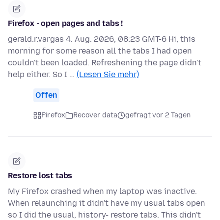
Firefox - open pages and tabs !
gerald.r.vargas 4. Aug. 2026, 08:23 GMT-6 Hi, this
morning for some reason all the tabs I had open
couldn't been loaded. Refreshening the page didn't
help either. So I …
(Lesen Sie mehr)
Offen
Firefox
Recover data
gefragt vor 2 Tagen
Restore lost tabs
My Firefox crashed when my laptop was inactive.
When relaunching it didn't have my usual tabs open
so I did the usual, history- restore tabs. This didn't