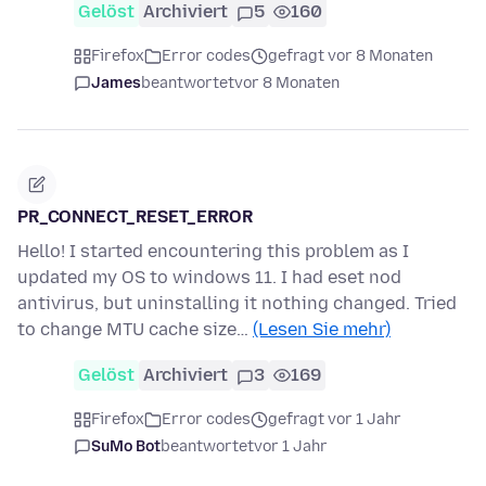
Gelöst
Archiviert
5
160
Firefox
Error codes
gefragt vor 8 Monaten
James
beantwortet
vor 8 Monaten
PR_CONNECT_RESET_ERROR
Hello! I started encountering this problem as I
updated my OS to windows 11. I had eset nod
antivirus, but uninstalling it nothing changed. Tried
to change MTU cache size…
(Lesen Sie mehr)
Gelöst
Archiviert
3
169
Firefox
Error codes
gefragt vor 1 Jahr
SuMo Bot
beantwortet
vor 1 Jahr