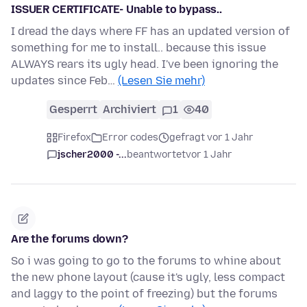
ISSUER CERTIFICATE- Unable to bypass..
I dread the days where FF has an updated version of
something for me to install.. because this issue
ALWAYS rears its ugly head. I've been ignoring the
updates since Feb…
(Lesen Sie mehr)
Gesperrt
Archiviert
1
40
Firefox
Error codes
gefragt vor 1 Jahr
jscher2000 -...
beantwortet
vor 1 Jahr
Are the forums down?
So i was going to go to the forums to whine about
the new phone layout (cause it's ugly, less compact
and laggy to the point of freezing) but the forums