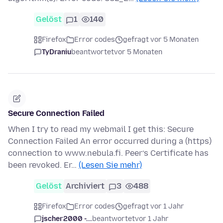
Gelöst
1
140
Firefox
Error codes
gefragt vor 5 Monaten
TyDraniu
beantwortet
vor 5 Monaten
Secure Connection Failed
When I try to read my webmail I get this: Secure
Connection Failed An error occurred during a (https)
connection to www.nebula.fi. Peer’s Certificate has
been revoked. Er…
(Lesen Sie mehr)
Gelöst
Archiviert
3
488
Firefox
Error codes
gefragt vor 1 Jahr
jscher2000 -...
beantwortet
vor 1 Jahr