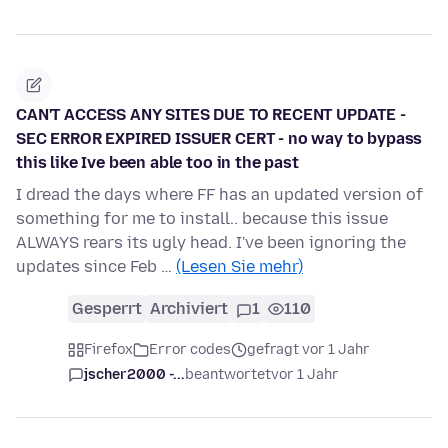
CAN'T ACCESS ANY SITES DUE TO RECENT UPDATE -
SEC ERROR EXPIRED ISSUER CERT - no way to bypass
this like Ive been able too in the past
I dread the days where FF has an updated version of
something for me to install.. because this issue
ALWAYS rears its ugly head. I've been ignoring the
updates since Feb …
(Lesen Sie mehr)
Gesperrt
Archiviert
1
110
Firefox
Error codes
gefragt vor 1 Jahr
jscher2000 -...
beantwortet
vor 1 Jahr