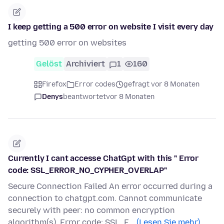
I keep getting a 500 error on website I visit every day
getting 500 error on websites
Gelöst
Archiviert
1
160
Firefox
Error codes
gefragt vor 8 Monaten
Denys
beantwortet
vor 8 Monaten
Currently I cant accesse ChatGpt with this " Error
code: SSL_ERROR_NO_CYPHER_OVERLAP"
Secure Connection Failed An error occurred during a
connection to chatgpt.com. Cannot communicate
securely with peer: no common encryption
algorithm(s). Error code: SSL_E…
(Lesen Sie mehr)