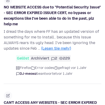
NO WEBSITE ACCESS due to "Potential Security Issue"
- SEC ERROR EXPIRED ISSUER CERT, no bypass or
exceptions like I've been able to do in the past, plz
help me
I dread the days where FF has an updated version of
something for me to install.. because this issue
ALWAYS rears its ugly head. I've been ignoring the
updates since Feb …
(Lesen Sie mehr)
Gelöst
Archiviert
2
229
Firefox
Error codes
gefragt vor 1 Jahr
DJ-meowz
beantwortet
vor 1 Jahr
CAN'T ACCESS ANY WEBSITES - SEC ERROR EXPIRED