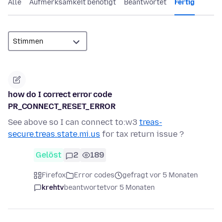
Alle
Aufmerksamkeit benötigt
Beantwortet
Fertig
how do I correct error code
PR_CONNECT_RESET_ERROR
See above so I can connect to:w3
treas-
secure.treas.state.mi.us
for tax return issue ?
Gelöst
2
189
Firefox
Error codes
gefragt vor 5 Monaten
krehtv
beantwortet
vor 5 Monaten