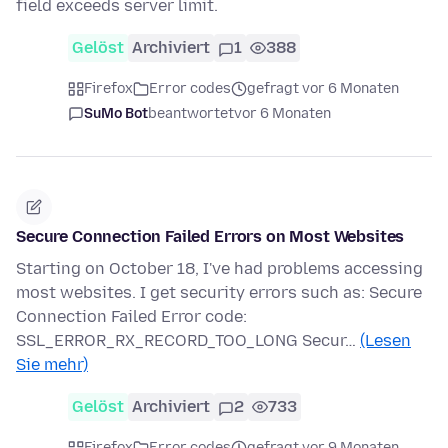
field exceeds server limit.
Gelöst
Archiviert
1
388
Firefox
Error codes
gefragt vor 6 Monaten
SuMo Bot
beantwortet
vor 6 Monaten
Secure Connection Failed Errors on Most Websites
Starting on October 18, I've had problems accessing
most websites. I get security errors such as: Secure
Connection Failed Error code:
SSL_ERROR_RX_RECORD_TOO_LONG Secur…
(Lesen
Sie mehr)
Gelöst
Archiviert
2
733
Firefox
Error codes
gefragt vor 9 Monaten