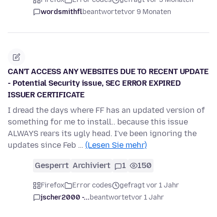
wordsmithfl
beantwortet
vor 9 Monaten
CAN'T ACCESS ANY WEBSITES DUE TO RECENT UPDATE
- Potential Security issue, SEC ERROR EXPIRED
ISSUER CERTIFICATE
I dread the days where FF has an updated version of
something for me to install.. because this issue
ALWAYS rears its ugly head. I've been ignoring the
updates since Feb …
(Lesen Sie mehr)
Gesperrt
Archiviert
1
150
Firefox
Error codes
gefragt vor 1 Jahr
jscher2000 -...
beantwortet
vor 1 Jahr