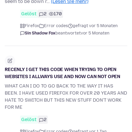
seem to be down r…
(Lesen Sie mehr)
Gelöst
2
170
Firefox
Error codes
gefragt vor 5 Monaten
Sin Shadow Fox
beantwortet
vor 5 Monaten
RECENLY I GET THIS CODE WHEN TRYING TO OPEN
WEBSITES I ALLWAYS USE AND NOW CAN NOT OPEN
WHAT CAN I DO TO GO BACK TO THE WAY IT HAS
BEEN. I HAVE USED FIREFOX FOR OVER 20 YEARS AND
HATE TO SWITCH BUT THIS NEW STUFF DON'T WORK
FOR ME
Gelöst
2
Firefox
Error codes
gefragt vor 1 Tag