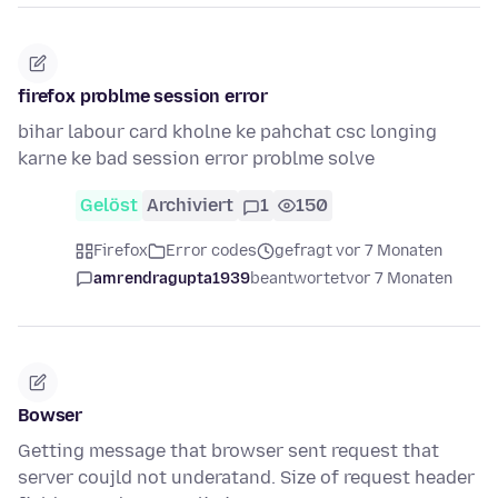
firefox problme session error
bihar labour card kholne ke pahchat csc longing
karne ke bad session error problme solve
Gelöst
Archiviert
1
150
Firefox
Error codes
gefragt vor 7 Monaten
amrendragupta1939
beantwortet
vor 7 Monaten
Bowser
Getting message that browser sent request that
server coujld not underatand. Size of request header