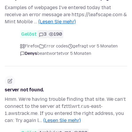
Examples of webpages I've entered today that
receive an error message are https://leafscape.com &
Mint Mobile …
(Lesen Sie mehr)
Gelöst
3
190
Firefox
Error codes
gefragt vor 5 Monaten
Denys
beantwortet
vor 5 Monaten
server not found.
Hmm. We’re having trouble finding that site. We can’t
connect to the server at fzttlwrt.r.us-east-
1.awstrack.me. If you entered the right address, you
can: Try again l…
(Lesen Sie mehr)