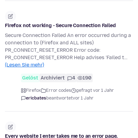
Firefox not working - Secure Connection Failed
Secure Connection Failed An error occurred during a
connection to (Firefox and ALL sites)
PR_CONNECT_RESET_ERROR Error code:
PR_CONNECT_RESET_ERROR Help advises 'Failed t…
(Lesen Sie mehr)
Gelöst
Archiviert
4
190
Firefox
Error codes
gefragt vor 1 Jahr
ericbates
beantwortet
vor 1 Jahr
Every website I enter takes me to an error page.