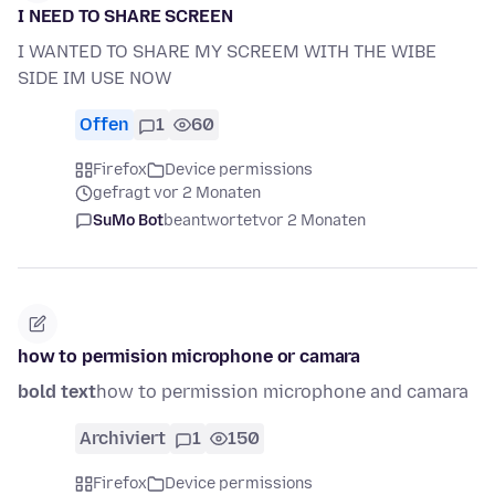
I NEED TO SHARE SCREEN
I WANTED TO SHARE MY SCREEM WITH THE WIBE
SIDE IM USE NOW
Offen
1
60
Firefox
Device permissions
gefragt vor 2 Monaten
SuMo Bot
beantwortet
vor 2 Monaten
how to permision microphone or camara
bold text
how to permission microphone and camara
Archiviert
1
150
Firefox
Device permissions