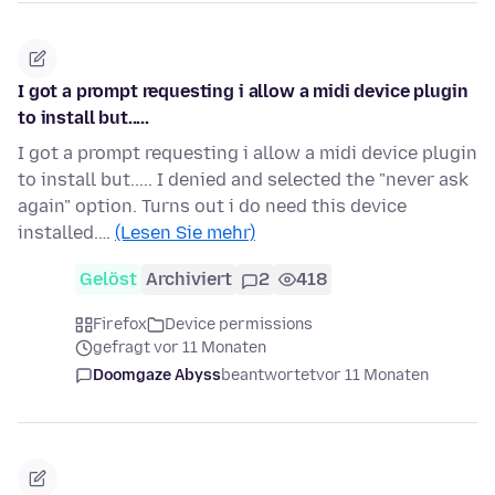
I got a prompt requesting i allow a midi device plugin
to install but.....
I got a prompt requesting i allow a midi device plugin
to install but..... I denied and selected the "never ask
again" option. Turns out i do need this device
installed.…
(Lesen Sie mehr)
Gelöst
Archiviert
2
418
Firefox
Device permissions
gefragt vor 11 Monaten
Doomgaze Abyss
beantwortet
vor 11 Monaten