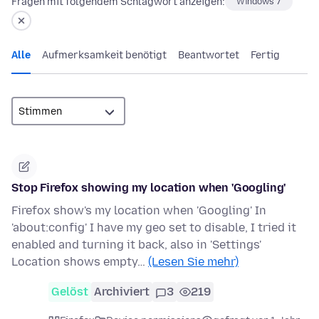
Fragen mit folgendem Schlagwort anzeigen:
Windows 7
Alle
Aufmerksamkeit benötigt
Beantwortet
Fertig
Stop Firefox showing my location when 'Googling'
Firefox show's my location when 'Googling' In
'about:config' I have my geo set to disable, I tried it
enabled and turning it back, also in 'Settings'
Location shows empty…
(Lesen Sie mehr)
Gelöst
Archiviert
3
219