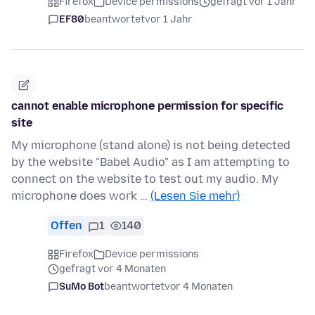
Firefox
Device permissions
gefragt vor 1 Jahr
EF80
beantwortet
vor 1 Jahr
cannot enable microphone permission for specific
site
My microphone (stand alone) is not being detected
by the website "Babel Audio" as I am attempting to
connect on the website to test out my audio. My
microphone does work …
(Lesen Sie mehr)
Offen
1
140
Firefox
Device permissions
gefragt vor 4 Monaten
SuMo Bot
beantwortet
vor 4 Monaten