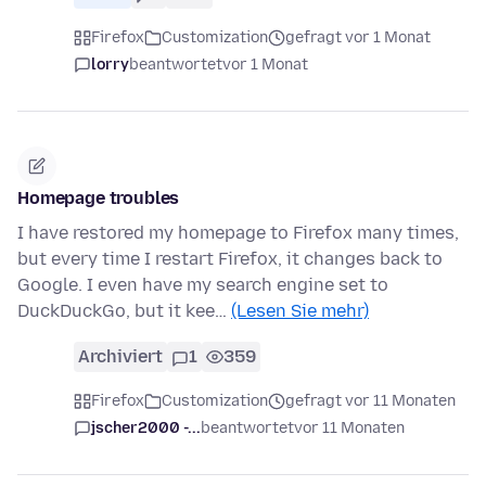
Firefox
Customization
gefragt vor 1 Monat
lorry
beantwortet
vor 1 Monat
Homepage troubles
I have restored my homepage to Firefox many times,
but every time I restart Firefox, it changes back to
Google. I even have my search engine set to
DuckDuckGo, but it kee…
(Lesen Sie mehr)
Archiviert
1
359
Firefox
Customization
gefragt vor 11 Monaten
jscher2000 -...
beantwortet
vor 11 Monaten