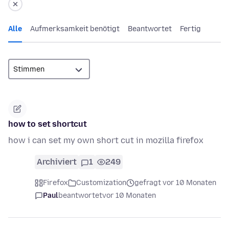
Alle
Aufmerksamkeit benötigt
Beantwortet
Fertig
how to set shortcut
how i can set my own short cut in mozilla firefox
Archiviert
1
249
Firefox
Customization
gefragt vor 10 Monaten
Paul
beantwortet
vor 10 Monaten