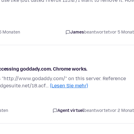
se like (out dated firefox 115.0.) I want to remove it. Ho
 5 Monaten
James
beantwortet
vor 5 Mona
 accessing goddady.com. Chrome works.
 "http://www.godaddy.com/" on this server. Reference
edgesuite.net/18.acf…
(Lesen Sie mehr)
aten
Agent virtuel
beantwortet
vor 2 Mona