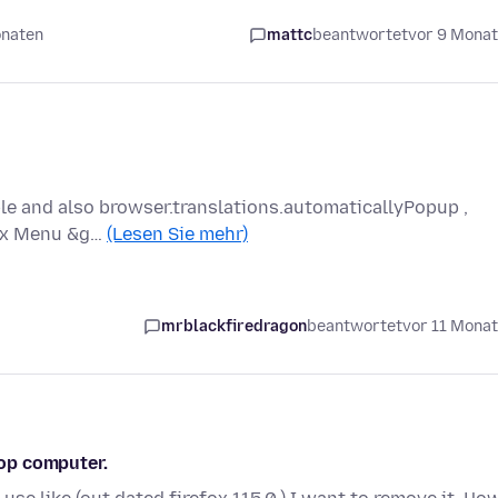
onaten
mattc
beantwortet
vor 9 Mona
ble and also browser.translations.automaticallyPopup ,
efox Menu &g…
(Lesen Sie mehr)
mrblackfiredragon
beantwortet
vor 11 Mona
top computer.