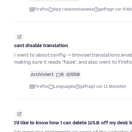
Firefox
App responsiveness
gefragt vor 9 M
cant disable translation
i went to about:config -> browser.translations.ena
making sure it reads "false", and also went to Fir
Archiviert
6
550
Firefox
Languages
gefragt vor 11 Monaten
I'd like to know how I can delete 115.0. off my desk 