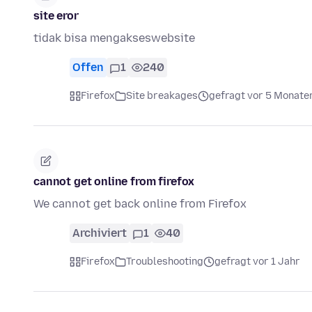
site eror
tidak bisa mengakseswebsite
Offen
1
240
Firefox
Site breakages
gefragt vor 5 Monate
cannot get online from firefox
We cannot get back online from Firefox
Archiviert
1
40
Firefox
Troubleshooting
gefragt vor 1 Jahr