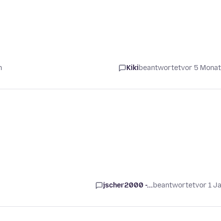
n
Kiki
beantwortet
vor 5 Mona
jscher2000 -...
beantwortet
vor 1 J