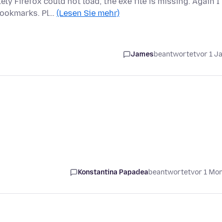
 Firefox could not load, the exe file is missing. Again I
bookmarks. Pl…
(Lesen Sie mehr)
James
beantwortet
vor 1 J
Konstantina Papadea
beantwortet
vor 1 Mo