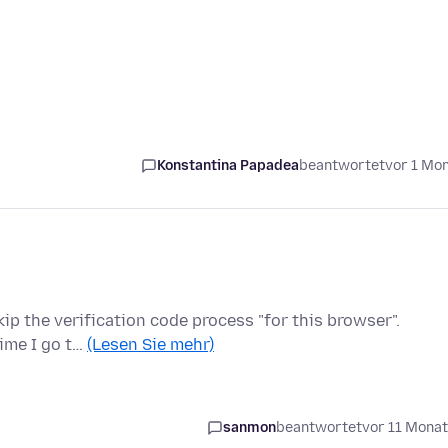
Konstantina Papadea
beantwortet
vor 1 Mo
kip the verification code process "for this browser".
time I go t…
(Lesen Sie mehr)
sanmon
beantwortet
vor 11 Mona