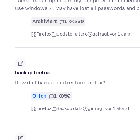
I accepted an update to my computer and immediately
use windows 7 . May have lost all passwords and 
Archiviert
1
230
Firefox
Update failure
gefragt vor 1 Jahr
backup firefox
How do I backup and restore firefox?
Offen
1
50
Firefox
Backup data
gefragt vor 1 Monat