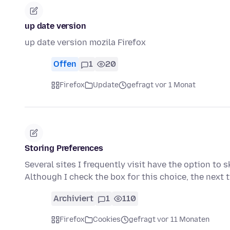
up date version
up date version mozila Firefox
Offen
1
20
Firefox
Update
gefragt vor 1 Monat
Storing Preferences
Several sites I frequently visit have the option to s
Although I check the box for this choice, the next 
Archiviert
1
110
Firefox
Cookies
gefragt vor 11 Monaten