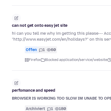
can not get onto easy jet site
hi can you tell me why im getting this please--- A
"http://www.easyjet.com/en/holidays?" on this ser
Offen
1
60
Firefox
Blocked application/service/website
perfomance and speed
BROWSER IS WORKING TOO SLOW IM UNABE TO OP
Archiviert
1
180