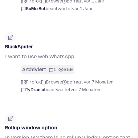
Firefox
Browse
gefragt vor 1 Jahr
SuMo Bot
beantwortet
vor 1 Jahr
BlackSpider
I want to use web WhatsApp
Archiviert
1
359
Firefox
Browse
gefragt vor 7 Monaten
TyDraniu
beantwortet
vor 7 Monaten
Rollup window option
In version 143 there is no rollup window option that