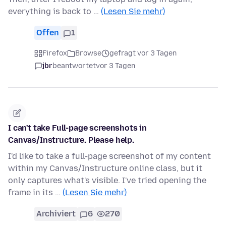
everything is back to …
(Lesen Sie mehr)
Offen
1
Firefox
Browse
gefragt vor 3 Tagen
jbr
beantwortet
vor 3 Tagen
I can't take Full-page screenshots in
Canvas/Instructure. Please help.
I'd like to take a full-page screenshot of my content
within my Canvas/Instructure online class, but it
only captures what's visible. I've tried opening the
frame in its …
(Lesen Sie mehr)
Archiviert
6
270