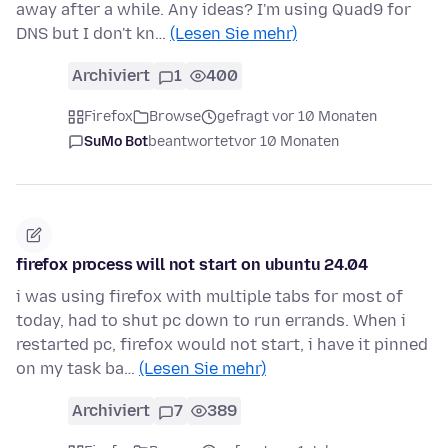
away after a while. Any ideas? I'm using Quad9 for
DNS but I don't kn…
(Lesen Sie mehr)
Archiviert
1
400
Firefox
Browse
gefragt vor 10 Monaten
SuMo Bot
beantwortet
vor 10 Monaten
firefox process will not start on ubuntu 24.04
i was using firefox with multiple tabs for most of
today, had to shut pc down to run errands. When i
restarted pc, firefox would not start, i have it pinned
on my task ba…
(Lesen Sie mehr)
Archiviert
7
389