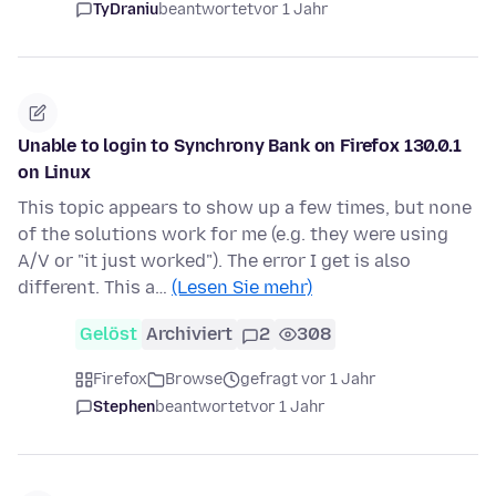
TyDraniu
beantwortet
vor 1 Jahr
Unable to login to Synchrony Bank on Firefox 130.0.1
on Linux
This topic appears to show up a few times, but none
of the solutions work for me (e.g. they were using
A/V or "it just worked"). The error I get is also
different. This a…
(Lesen Sie mehr)
Gelöst
Archiviert
2
308
Firefox
Browse
gefragt vor 1 Jahr
Stephen
beantwortet
vor 1 Jahr