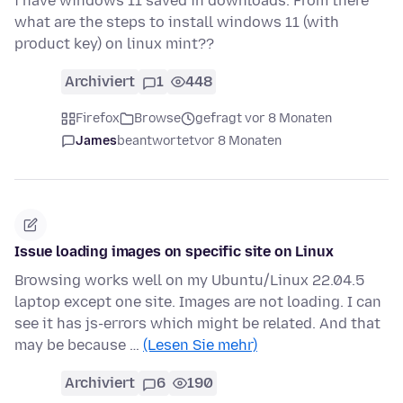
i have windows 11 saved in downloads. From there
what are the steps to install windows 11 (with
product key) on linux mint??
Archiviert
1
448
Firefox
Browse
gefragt vor 8 Monaten
James
beantwortet
vor 8 Monaten
Issue loading images on specific site on Linux
Browsing works well on my Ubuntu/Linux 22.04.5
laptop except one site. Images are not loading. I can
see it has js-errors which might be related. And that
may be because …
(Lesen Sie mehr)
Archiviert
6
190