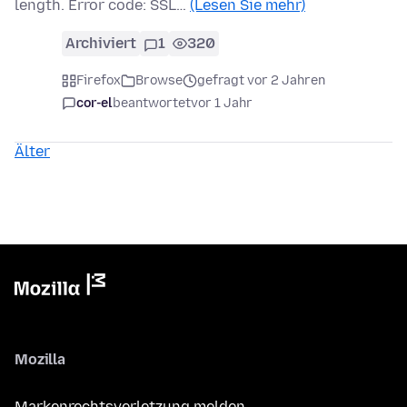
length. Error code: SSL…
(Lesen Sie mehr)
Archiviert
1
320
Firefox
Browse
gefragt vor 2 Jahren
cor-el
beantwortet
vor 1 Jahr
Älter
Mozilla
Markenrechtsverletzung melden