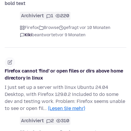
bold text
Archiviert
1
220
Firefox
Browse
gefragt vor 10 Monaten
Kiki
beantwortet
vor 9 Monaten
Firefox cannot 'find' or open files or dirs above home
directory in linux
I just set up a server with linux Ubuntu 24.04
Desktop, with Firefox 129.0.2 included to do some
dev and testing work. Problem: Firefox seems unable
to see or open fil…
(Lesen Sie mehr)
Archiviert
2
310