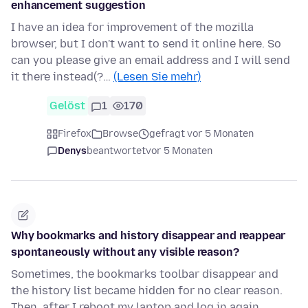
enhancement suggestion
I have an idea for improvement of the mozilla
browser, but I don't want to send it online here. So
can you please give an email address and I will send
it there instead(?…
(Lesen Sie mehr)
Gelöst
1
170
Firefox
Browse
gefragt vor 5 Monaten
Denys
beantwortet
vor 5 Monaten
Why bookmarks and history disappear and reappear
spontaneously without any visible reason?
Sometimes, the bookmarks toolbar disappear and
the history list became hidden for no clear reason.
Then, after I reboot my laptop and log in again,