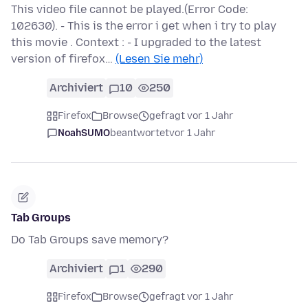
This video file cannot be played.(Error Code:
102630). - This is the error i get when i try to play
this movie . Context : - I upgraded to the latest
version of firefox…
(Lesen Sie mehr)
Archiviert
10
250
Firefox
Browse
gefragt vor 1 Jahr
NoahSUMO
beantwortet
vor 1 Jahr
Tab Groups
Do Tab Groups save memory?
Archiviert
1
290
Firefox
Browse
gefragt vor 1 Jahr