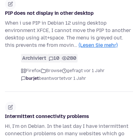
PIP does not display in other desktop
When i use PIP in Debian 12 using desktop
environment XFCE, I cannot move the PIP to another
desktop using alt+space. The menu is greyed out.
this prevents me from movin…
(Lesen Sie mehr)
Archiviert
10
280
Firefox
Browse
gefragt vor 1 Jahr
burjet
beantwortet
vor 1 Jahr
Intermittent connectivity problems
Hi, I'm on Debian. In the last day I have intermittent
connection problems on many websites which go