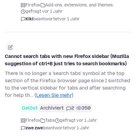
Firefox
Add-ons, extensions, and themes
gefragt vor 1 Jahr
Kiki
beantwortet
vor 1 Jahr
Cannot search tabs with new Firefox sidebar (Mozilla
suggestion of ctrl+B just tries to search bookmarks)
There is no longer a 'search tabs' symbol at the top
section of the Firefox browser page since I switched
to the vertical sidebar for tabs and after searching
for help th…
(Lesen Sie mehr)
Gelöst
Archiviert
2
350
Firefox
Tabs
gefragt vor 1 Jahr
zwe zwe
beantwortet
vor 1 Jahr