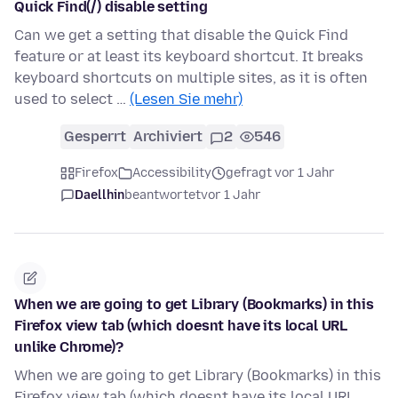
Quick Find(/) disable setting
Can we get a setting that disable the Quick Find
feature or at least its keyboard shortcut. It breaks
keyboard shortcuts on multiple sites, as it is often
used to select …
(Lesen Sie mehr)
Gesperrt
Archiviert
2
546
Firefox
Accessibility
gefragt vor 1 Jahr
Daellhin
beantwortet
vor 1 Jahr
When we are going to get Library (Bookmarks) in this
Firefox view tab (which doesnt have its local URL
unlike Chrome)?
When we are going to get Library (Bookmarks) in this
Firefox view tab (which doesnt have its local URL