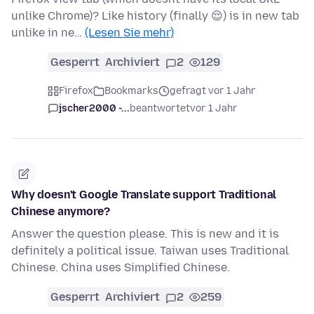
unlike Chrome)? Like history (finally 😌) is in new tab
unlike in ne…
(Lesen Sie mehr)
Gesperrt
Archiviert
2
129
Firefox
Bookmarks
gefragt vor 1 Jahr
jscher2000 -...
beantwortet
vor 1 Jahr
Why doesn't Google Translate support Traditional
Chinese anymore?
Answer the question please. This is new and it is
definitely a political issue. Taiwan uses Traditional
Chinese. China uses Simplified Chinese.
Gesperrt
Archiviert
2
259