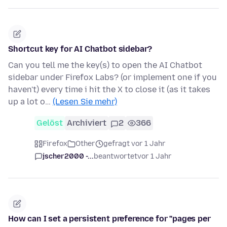
Shortcut key for AI Chatbot sidebar?
Can you tell me the key(s) to open the AI Chatbot
sidebar under Firefox Labs? (or implement one if you
haven't) every time i hit the X to close it (as it takes
up a lot o…
(Lesen Sie mehr)
Gelöst
Archiviert
2
366
Firefox
Other
gefragt vor 1 Jahr
jscher2000 -...
beantwortet
vor 1 Jahr
How can I set a persistent preference for "pages per