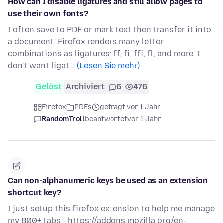
How can I disable ligatures and still allow pages to
use their own fonts?
I often save to PDF or mark text then transfer it into
a document. Firefox renders many letter
combinations as ligatures: ff, fi, ffi, fl, and more. I
don't want ligat…
(Lesen Sie mehr)
Gelöst
Archiviert
6
476
Firefox
PDFs
gefragt vor 1 Jahr
RandomTroll
beantwortet
vor 1 Jahr
Can non-alphanumeric keys be used as an extension
shortcut key?
I just setup this firefox extension to help me manage
my 800+ tabs - https://addons.mozilla.org/en-