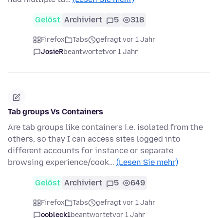
Gelöst
Archiviert
5
318
Firefox
Tabs
gefragt vor 1 Jahr
JosieR
beantwortet
vor 1 Jahr
Tab groups Vs Containers
Are tab groups like containers i.e. isolated from the
others, so thay I can access sites logged into
different accounts for instance or separate
browsing experience/cook…
(Lesen Sie mehr)
Gelöst
Archiviert
5
649
Firefox
Tabs
gefragt vor 1 Jahr
oobleck1
beantwortet
vor 1 Jahr