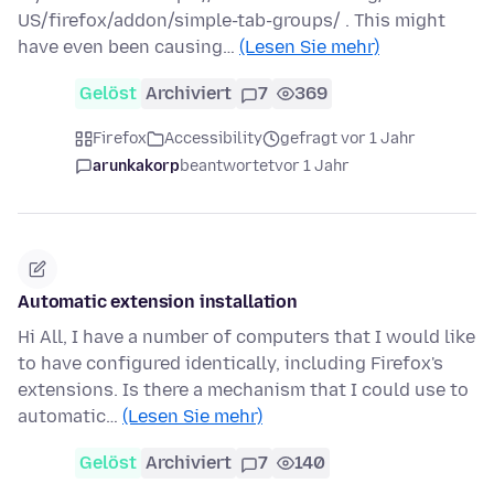
US/firefox/addon/simple-tab-groups/ . This might
have even been causing…
(Lesen Sie mehr)
Gelöst
Archiviert
7
369
Firefox
Accessibility
gefragt vor 1 Jahr
arunkakorp
beantwortet
vor 1 Jahr
Automatic extension installation
Hi All, I have a number of computers that I would like
to have configured identically, including Firefox's
extensions. Is there a mechanism that I could use to
automatic…
(Lesen Sie mehr)
Gelöst
Archiviert
7
140