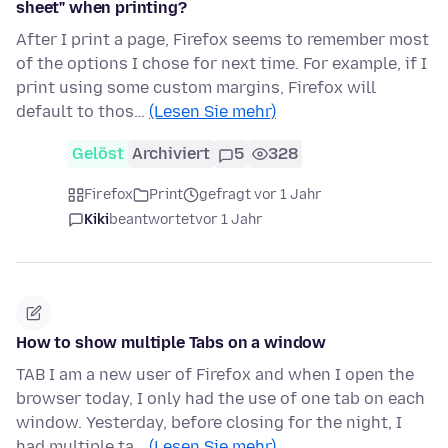
sheet" when printing?
After I print a page, Firefox seems to remember most
of the options I chose for next time. For example, if I
print using some custom margins, Firefox will
default to thos…
(Lesen Sie mehr)
Gelöst
Archiviert
5
328
Firefox
Print
gefragt vor 1 Jahr
Kiki
beantwortet
vor 1 Jahr
How to show multiple Tabs on a window
TAB I am a new user of Firefox and when I open the
browser today, I only had the use of one tab on each
window. Yesterday, before closing for the night, I
had multiple ta…
(Lesen Sie mehr)