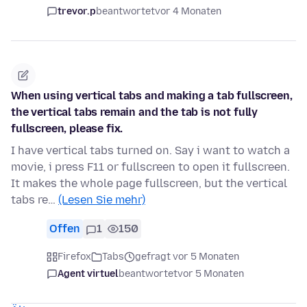
trevor.p
beantwortet
vor 4 Monaten
When using vertical tabs and making a tab fullscreen,
the vertical tabs remain and the tab is not fully
fullscreen, please fix.
I have vertical tabs turned on. Say i want to watch a
movie, i press F11 or fullscreen to open it fullscreen.
It makes the whole page fullscreen, but the vertical
tabs re…
(Lesen Sie mehr)
Offen
1
150
Firefox
Tabs
gefragt vor 5 Monaten
Agent virtuel
beantwortet
vor 5 Monaten