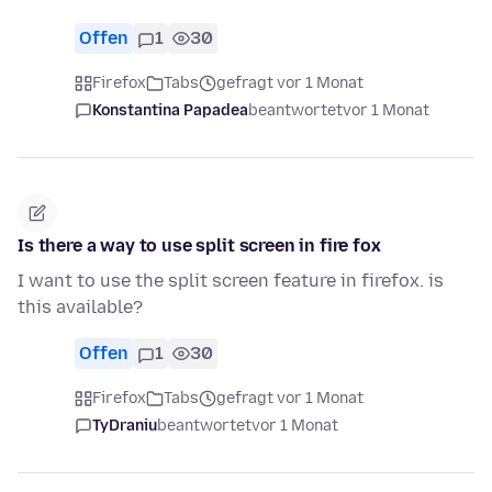
Offen
1
30
Firefox
Tabs
gefragt vor 1 Monat
Konstantina Papadea
beantwortet
vor 1 Monat
Is there a way to use split screen in fire fox
I want to use the split screen feature in firefox. is
this available?
Offen
1
30
Firefox
Tabs
gefragt vor 1 Monat
TyDraniu
beantwortet
vor 1 Monat