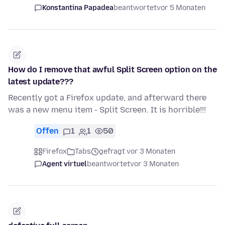
Konstantina Papadea
beantwortet
vor 5 Monaten
How do I remove that awful Split Screen option on the
latest update???
Recently got a Firefox update, and afterward there
was a new menu item - Split Screen. It is horrible!!!
Offen
1
1
50
Firefox
Tabs
gefragt vor 3 Monaten
Agent virtuel
beantwortet
vor 3 Monaten