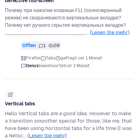
defective full-screen
Почему при нажатии клавиши F11 (полноэкранный
режим) не сворачиваются вертикальные вкладки?
Почему нет ручного скрытия вертикальных вкладок?
_____________________________…
(Lesen Sie mehr)
Offen
1
20
Firefox
Tabs
gefragt vor 1 Monat
Denys
beantwortet
vor 1 Monat
Vertical tabs
Hello Vertical tabs are a good idea. However to make
a transition smoother special for those, like me, that
have been using horizontal tabs for a life time (I was
a Netsc…
(Lesen Sie mehr)