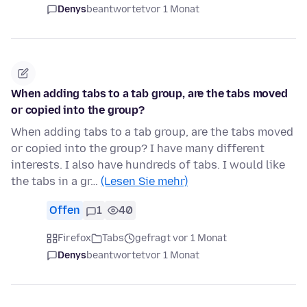
Denys
beantwortet
vor 1 Monat
When adding tabs to a tab group, are the tabs moved
or copied into the group?
When adding tabs to a tab group, are the tabs moved
or copied into the group? I have many different
interests. I also have hundreds of tabs. I would like
the tabs in a gr…
(Lesen Sie mehr)
Offen
1
40
Firefox
Tabs
gefragt vor 1 Monat
Denys
beantwortet
vor 1 Monat