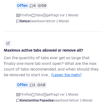
Offen
4
50
Firefox
Tabs
gefragt vor 1 Monat
Denys
beantwortet
vor 1 Monat
Maximus active tabs allowed or remove all?
Can the quantity of tabs ever get so large that
finally one more tab wont open? What are the max
count of tabs recommended, and when should they
be removed to start ove…
(Lesen Sie mehr)
Offen
1
10
Firefox
Tabs
gefragt vor 1 Monat
Konstantina Papadea
beantwortet
vor 1 Monat