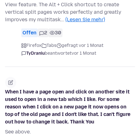
View feature. The Alt + Click shortcut to create
vertical split pages works perfectly and greatly
improves my multitask…
(Lesen Sie mehr)
Offen
2
30
Firefox
Tabs
gefragt vor 1 Monat
TyDraniu
beantwortet
vor 1 Monat
When I have a page open and click on another site it
used to open in a new tab which I like. For some
reason when I click on a new page it now opens on
top of the old page and I don't like that. I can't figure
out how to change it back. Thank You
See above.