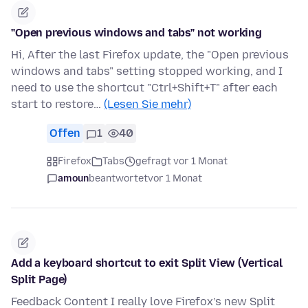
"Open previous windows and tabs" not working
Hi, After the last Firefox update, the "Open previous
windows and tabs" setting stopped working, and I
need to use the shortcut "Ctrl+Shift+T" after each
start to restore…
(Lesen Sie mehr)
Offen
1
40
Firefox
Tabs
gefragt vor 1 Monat
amoun
beantwortet
vor 1 Monat
Add a keyboard shortcut to exit Split View (Vertical
Split Page)
Feedback Content I really love Firefox’s new Split