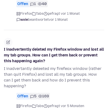
Offen
1
40
Firefox
Tabs
gefragt vor 1 Monat
wxie
beantwortet
vor 1 Monat
I inadvertently deleted my Firefox window and lost all
my tab groups. How can I get them back or prevent
this happening again?
I inadvertantly deleeted my firefeox window (rather
than quit Firefox) and lost all my tab groups. How
can I get them back and how do I prevent this
happening?
Offen
5
169
Firefox
Tabs
gefragt vor 5 Monaten