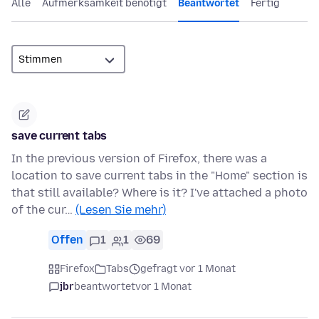
Alle
Aufmerksamkeit benötigt
Beantwortet
Fertig
save current tabs
In the previous version of Firefox, there was a
location to save current tabs in the "Home" section is
that still available? Where is it? I've attached a photo
of the cur…
(Lesen Sie mehr)
Offen
1
1
69
Firefox
Tabs
gefragt vor 1 Monat
jbr
beantwortet
vor 1 Monat