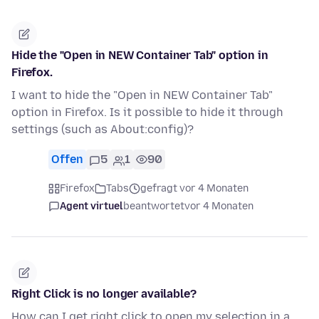
Hide the "Open in NEW Container Tab" option in
Firefox.
I want to hide the "Open in NEW Container Tab"
option in Firefox. Is it possible to hide it through
settings (such as About:config)?
Offen
5
1
90
Firefox
Tabs
gefragt vor 4 Monaten
Agent virtuel
beantwortet
vor 4 Monaten
Right Click is no longer available?
How can I get right click to open my selection in a