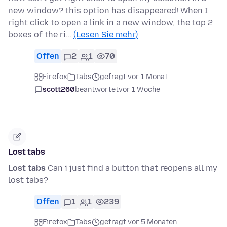
new window? this option has disappeared! When I
right click to open a link in a new window, the top 2
boxes of the ri…
(Lesen Sie mehr)
Offen
2
1
70
Firefox
Tabs
gefragt vor 1 Monat
scott260
beantwortet
vor 1 Woche
Lost tabs
Lost tabs
Can i just find a button that reopens all my
lost tabs?
Offen
1
1
239
Firefox
Tabs
gefragt vor 5 Monaten