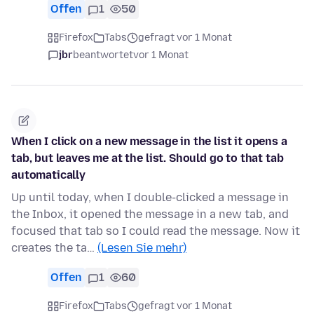
Offen
1
50
Firefox
Tabs
gefragt vor 1 Monat
jbr
beantwortet
vor 1 Monat
When I click on a new message in the list it opens a
tab, but leaves me at the list. Should go to that tab
automatically
Up until today, when I double-clicked a message in
the Inbox, it opened the message in a new tab, and
focused that tab so I could read the message. Now it
creates the ta…
(Lesen Sie mehr)
Offen
1
60
Firefox
Tabs
gefragt vor 1 Monat