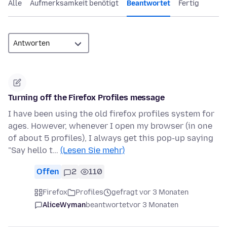
Alle
Aufmerksamkeit benötigt
Beantwortet
Fertig
Turning off the Firefox Profiles message
I have been using the old firefox profiles system for
ages. However, whenever I open my browser (in one
of about 5 profiles), I always get this pop-up saying
"Say hello t…
(Lesen Sie mehr)
Offen
2
110
Firefox
Profiles
gefragt vor 3 Monaten
AliceWyman
beantwortet
vor 3 Monaten