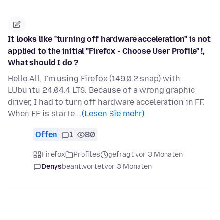
It looks like "turning off hardware acceleration" is not
applied to the initial "Firefox - Choose User Profile" !,
What should I do ?
Hello All, I'm using Firefox (149.0.2 snap) with
LUbuntu 24.04.4 LTS. Because of a wrong graphic
driver, I had to turn off hardware acceleration in FF.
When FF is starte…
(Lesen Sie mehr)
Offen
1
80
Firefox
Profiles
gefragt vor 3 Monaten
Denys
beantwortet
vor 3 Monaten