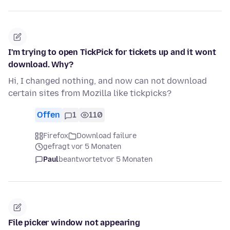
I'm trying to open TickPick for tickets up and it wont
download. Why?
Hi, I changed nothing, and now can not download
certain sites from Mozilla like tickpicks?
Offen
1
110
Firefox
Download failure
gefragt vor 5 Monaten
Paul
beantwortet
vor 5 Monaten
File picker window not appearing