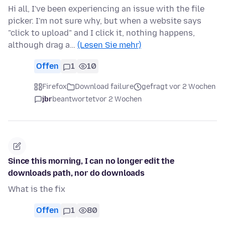
Hi all, I've been experiencing an issue with the file
picker. I'm not sure why, but when a website says
"click to upload" and I click it, nothing happens,
although drag a…
(Lesen Sie mehr)
Offen
1
10
Firefox
Download failure
gefragt vor 2 Wochen
jbr
beantwortet
vor 2 Wochen
Since this morning, I can no longer edit the
downloads path, nor do downloads
What is the fix
Offen
1
80