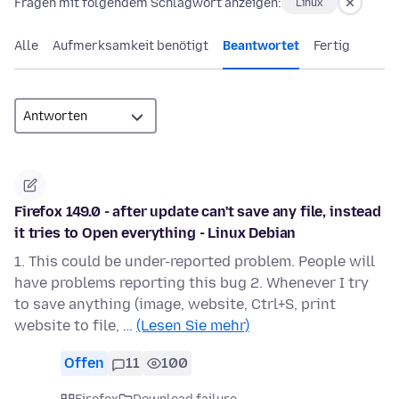
Fragen mit folgendem Schlagwort anzeigen:
Linux
Alle
Aufmerksamkeit benötigt
Beantwortet
Fertig
Firefox 149.0 - after update can't save any file, instead
it tries to Open everything - Linux Debian
1. This could be under-reported problem. People will
have problems reporting this bug 2. Whenever I try
to save anything (image, website, Ctrl+S, print
website to file, …
(Lesen Sie mehr)
Offen
11
100