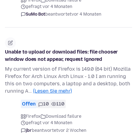
Firefox
Download failure
gefragt vor 4 Monaten
SuMo Bot
beantwortet
vor 4 Monaten
Unable to upload or download files: file chooser
window does not appear, request ignored
My current version of Firefox is 149.0 (64 bit) Mozilla
Firefox for Arch Linux Arch Linux - 1.0 I am running
this on two computers, a laptop and a desktop, both
running A…
(Lesen Sie mehr)
Offen
10
110
Firefox
Download failure
gefragt vor 4 Monaten
jbr
beantwortet
vor 2 Wochen