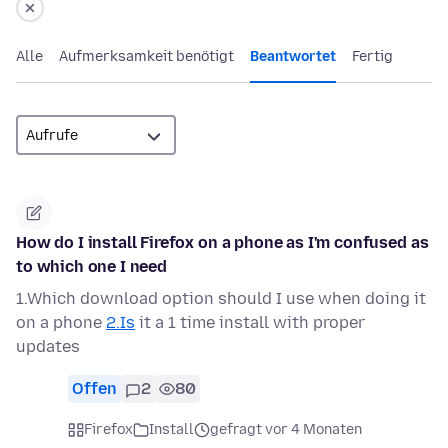
Alle
Aufmerksamkeit benötigt
Beantwortet
Fertig
How do I install Firefox on a phone as I'm confused as
to which one I need
1.Which download option should I use when doing it
on a phone
2.Is
it a 1 time install with proper
updates
Offen
2
80
Firefox
Install
gefragt vor 4 Monaten