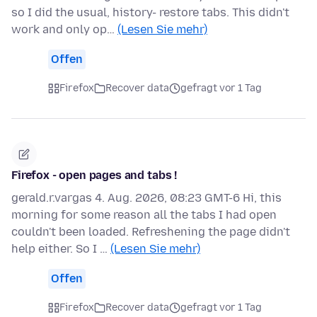
so I did the usual, history- restore tabs. This didn't
work and only op…
(Lesen Sie mehr)
Offen
Firefox
Recover data
gefragt vor 1 Tag
Firefox - open pages and tabs !
gerald.r.vargas 4. Aug. 2026, 08:23 GMT-6 Hi, this
morning for some reason all the tabs I had open
couldn't been loaded. Refreshening the page didn't
help either. So I …
(Lesen Sie mehr)
Offen
Firefox
Recover data
gefragt vor 1 Tag