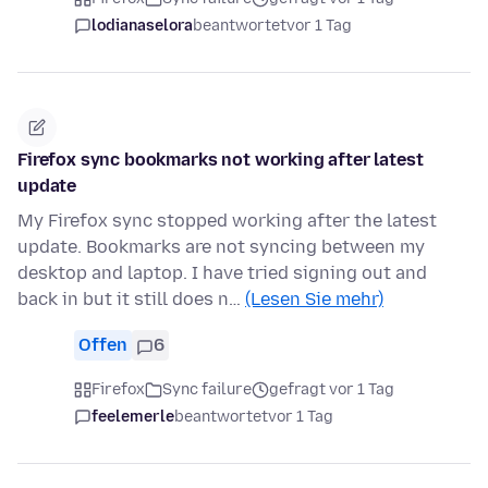
lodianaselora
beantwortet
vor 1 Tag
Firefox sync bookmarks not working after latest
update
My Firefox sync stopped working after the latest
update. Bookmarks are not syncing between my
desktop and laptop. I have tried signing out and
back in but it still does n…
(Lesen Sie mehr)
Offen
6
Firefox
Sync failure
gefragt vor 1 Tag
feelemerle
beantwortet
vor 1 Tag