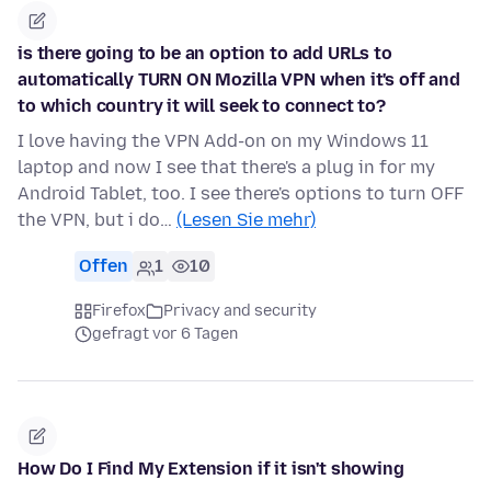
is there going to be an option to add URLs to
automatically TURN ON Mozilla VPN when it's off and
to which country it will seek to connect to?
I love having the VPN Add-on on my Windows 11
laptop and now I see that there's a plug in for my
Android Tablet, too. I see there's options to turn OFF
the VPN, but i do…
(Lesen Sie mehr)
Offen
1
10
Firefox
Privacy and security
gefragt vor 6 Tagen
How Do I Find My Extension if it isn't showing