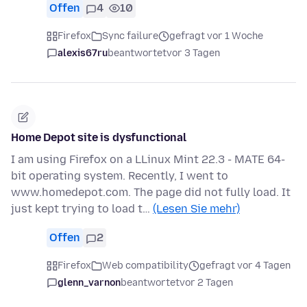
Offen
4
10
Firefox
Sync failure
gefragt vor 1 Woche
alexis67ru
beantwortet
vor 3 Tagen
Home Depot site is dysfunctional
I am using Firefox on a LLinux Mint 22.3 - MATE 64-
bit operating system. Recently, I went to
www.homedepot.com. The page did not fully load. It
just kept trying to load t…
(Lesen Sie mehr)
Offen
2
Firefox
Web compatibility
gefragt vor 4 Tagen
glenn_varnon
beantwortet
vor 2 Tagen