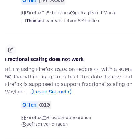
Offen
4
100
Firefox
Extensions
gefragt vor 1 Monat
Thomas
beantwortet
vor 8 Stunden
Fractional scaling does not work
Hi. I'm using Firefox 153.0 on Fedora 44 with GNOME
50. Everything is up to date at this date. I know that
Firefox is supposed to support fractional scaling on
Wayland …
(Lesen Sie mehr)
Offen
10
Firefox
Browser appearance
gefragt vor 6 Tagen