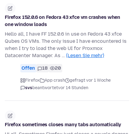
Firefox 152.0.6 on Fedora 43 xfce vm crashes when
one window loads
Hello all, I have FF 152.0.6 in use on Fedora 43 xfce
Qubes OS VMs. The only issue I have encountered is
when I try to load the web UI for Proxmox
Datacenter Manager. As …
(Lesen Sie mehr)
Offen
18
20
Firefox
App crash
gefragt vor 1 Woche
svs
beantwortet
vor 14 Stunden
Firefox sometimes closes many tabs automatically