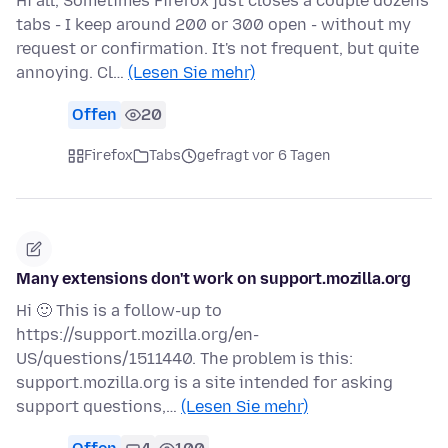
Hi all, Sometimes Firefox just closes a couple dozens
tabs - I keep around 200 or 300 open - without my
request or confirmation. It's not frequent, but quite
annoying. Cl…
(Lesen Sie mehr)
Offen
20
Firefox
Tabs
gefragt vor 6 Tagen
Many extensions don't work on support.mozilla.org
Hi 🙂 This is a follow-up to
https://support.mozilla.org/en-
US/questions/1511440. The problem is this:
support.mozilla.org is a site intended for asking
support questions,…
(Lesen Sie mehr)