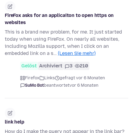
FireFox asks for an applicaiton to open https on
websites
This is a brand new problem, for me. It just started
today when using FireFox. On nearly all websites,
including Mozilla support, when I click on an
embedded link on a s…
(Lesen Sie mehr)
Gelöst
Archiviert
3
210
Firefox
Links
gefragt vor 6 Monaten
SuMo Bot
beantwortet
vor 6 Monaten
link help
How do I make the query not appear in the link bar?