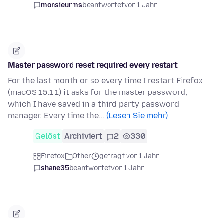
monsieurms
beantwortet
vor 1 Jahr
Master password reset required every restart
For the last month or so every time I restart Firefox
(macOS 15.1.1) it asks for the master password,
which I have saved in a third party password
manager. Every time the…
(Lesen Sie mehr)
Gelöst
Archiviert
2
330
Firefox
Other
gefragt vor 1 Jahr
shane35
beantwortet
vor 1 Jahr