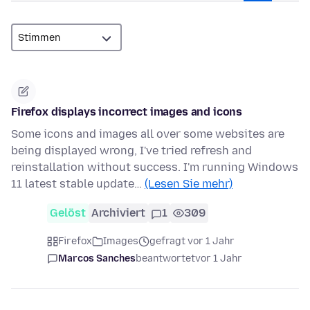
Firefox displays incorrect images and icons
Some icons and images all over some websites are
being displayed wrong, I've tried refresh and
reinstallation without success. I'm running Windows
11 latest stable update…
(Lesen Sie mehr)
Gelöst
Archiviert
1
309
Firefox
Images
gefragt vor 1 Jahr
Marcos Sanches
beantwortet
vor 1 Jahr