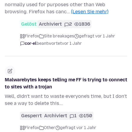
normally used for purposes other than Web
browsing. Firefox has canc…
(Lesen Sie mehr)
Gelöst
Archiviert
2
1836
Firefox
Site breakages
gefragt vor 1 Jahr
cor-el
beantwortet
vor 1 Jahr
Malwarebytes keeps telling me FF is trying to connect
to sites with a trojan
Well, didn't want to waste everyone's time, but I don't
see a way to delete this...
Gesperrt
Archiviert
1
150
Firefox
Other
gefragt vor 1 Jahr