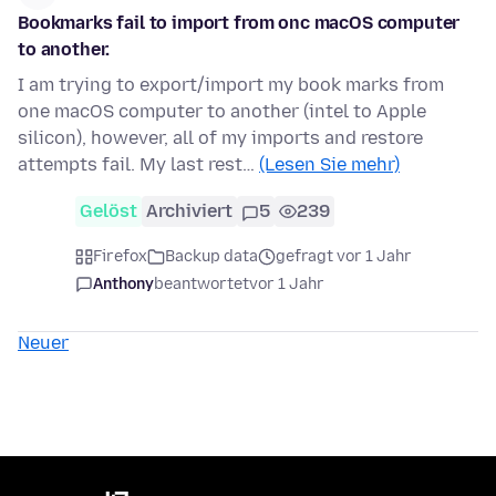
Bookmarks fail to import from onc macOS computer
to another.
I am trying to export/import my book marks from
one macOS computer to another (intel to Apple
silicon), however, all of my imports and restore
attempts fail. My last rest…
(Lesen Sie mehr)
Gelöst
Archiviert
5
239
Firefox
Backup data
gefragt vor 1 Jahr
Anthony
beantwortet
vor 1 Jahr
Neuer