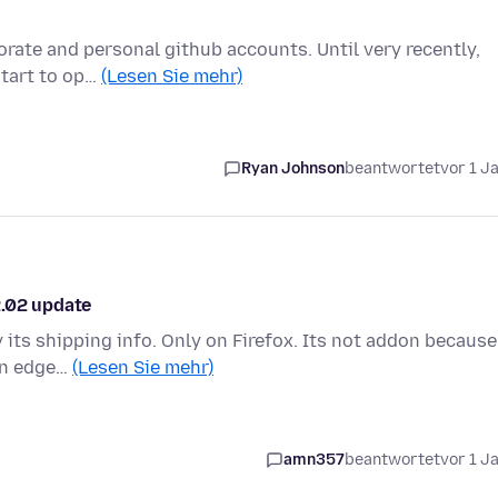
orate and personal github accounts. Until very recently,
start to op…
(Lesen Sie mehr)
Ryan Johnson
beantwortet
vor 1 J
2.02 update
 its shipping info. Only on Firefox. Its not addon because
 on edge…
(Lesen Sie mehr)
amn357
beantwortet
vor 1 J