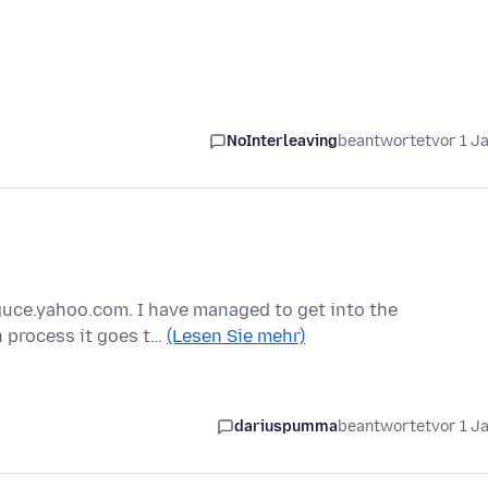
NoInterleaving
beantwortet
vor 1 J
y guce.yahoo.com. I have managed to get into the
n process it goes t…
(Lesen Sie mehr)
dariuspumma
beantwortet
vor 1 J