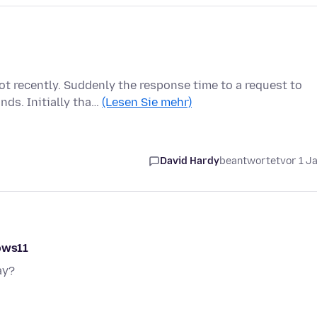
t recently. Suddenly the response time to a request to
ds. Initially tha…
(Lesen Sie mehr)
David Hardy
beantwortet
vor 1 J
dows11
ay?