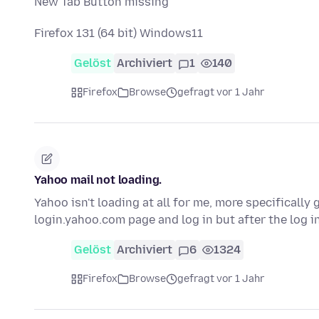
New Tab Button missing
Firefox 131 (64 bit) Windows11
Gelöst
Archiviert
1
140
Firefox
Browse
gefragt vor 1 Jahr
Yahoo mail not loading.
Yahoo isn't loading at all for me, more specificall
login.yahoo.com page and log in but after the log i
Gelöst
Archiviert
6
1324
Firefox
Browse
gefragt vor 1 Jahr