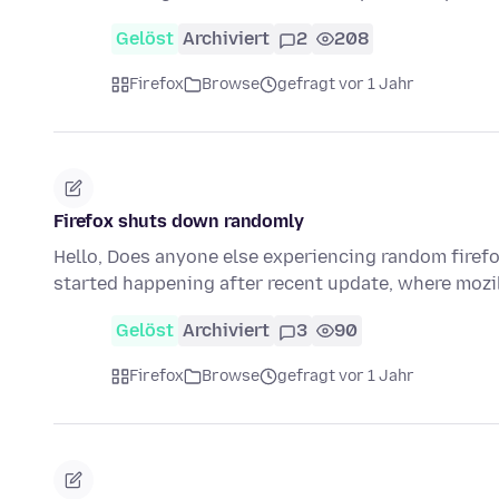
Gelöst
Archiviert
2
208
Firefox
Browse
gefragt vor 1 Jahr
Firefox shuts down randomly
Hello, Does anyone else experiencing random firefox
started happening after recent update, where moz
Gelöst
Archiviert
3
90
Firefox
Browse
gefragt vor 1 Jahr