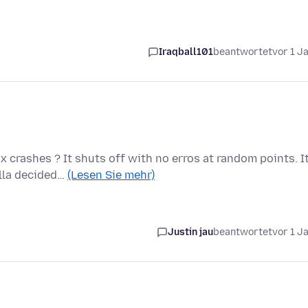
Iraqball101
beantwortet
vor 1 J
 crashes ? It shuts off with no erros at random points. I
illa decided…
(Lesen Sie mehr)
Justin jau
beantwortet
vor 1 J