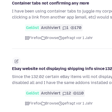
Container tabs not confirming any more
I have been using container tabs to juggle my corp
clicking a link from another app (email, etc) would 
Gelöst
Archiviert
1
170
Firefox
Browse
gefragt vor 1 Jahr
Ebay website not displaying shipping info since 13
Since the 132.02 certain eBay items will not display
disabled all and I have the same addons installed
Gelöst
Archiviert
12
110
Firefox
Browse
gefragt vor 1 Jahr