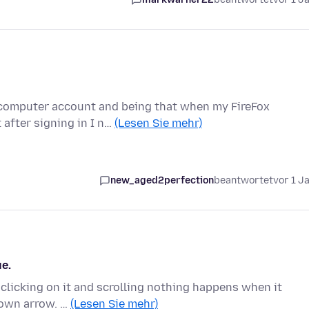
 computer account and being that when my FireFox
 after signing in I n…
(Lesen Sie mehr)
new_aged2perfection
beantwortet
vor 1 J
e.
 clicking on it and scrolling nothing happens when it
down arrow. …
(Lesen Sie mehr)