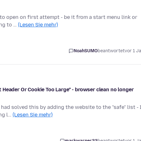
 to open on first attempt - be it from a start menu link or
ing to …
(Lesen Sie mehr)
NoahSUMO
beantwortet
vor 1 J
 Header Or Cookie Too Large" - browser clean no longer
ad solved this by adding the website to the "safe" list - 
ing l…
(Lesen Sie mehr)
markwarner22
beantwortet
vor 1 J