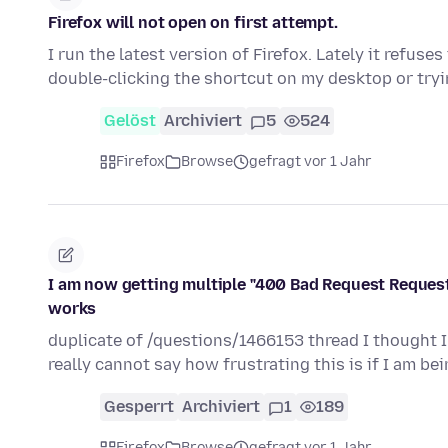
Firefox will not open on first attempt.
I run the latest version of Firefox. Lately it refuses
double-clicking the shortcut on my desktop or try
Gelöst
Archiviert
5
524
Firefox
Browse
gefragt vor 1 Jahr
I am now getting multiple "400 Bad Request Request
works
duplicate of /questions/1466153 thread I thought I h
really cannot say how frustrating this is if I am be
Gesperrt
Archiviert
1
189
Firefox
Browse
gefragt vor 1 Jahr