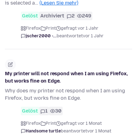
is selected a…
(Lesen Sie mehr)
Gelöst
Archiviert
2
249
Firefox
Print
gefragt vor 1 Jahr
jscher2000 -...
beantwortet
vor 1 Jahr
My printer will not respond when I am using Firefox,
but works fine on Edge.
Why does my printer not respond when I am using
Firefox, but works fine on Edge.
Gelöst
1
30
Firefox
Print
gefragt vor 1 Monat
Handsome turtle
beantwortet
vor 1 Monat