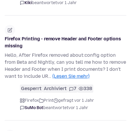
Kiki
beantwortet
vor 1 Jahr
Firefox Printing - remove Header and Footer options
missing
Hello, After Firefox removed about:config option
from Beta and Nightly, can you tell me how to remove
Header and Footer when I print documents? I don't
want to include UR…
(Lesen Sie mehr)
Gesperrt
Archiviert
7
338
Firefox
Print
gefragt vor 1 Jahr
SuMo Bot
beantwortet
vor 1 Jahr