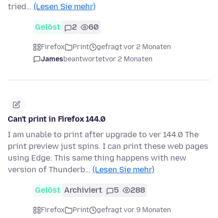
tried…
(Lesen Sie mehr)
Gelöst
2
60
Firefox
Print
gefragt vor 2 Monaten
James
beantwortet
vor 2 Monaten
Can't print in Firefox 144.0
I am unable to print after upgrade to ver 144.0 The
print preview just spins. I can print these web pages
using Edge. This same thing happens with new
version of Thunderb…
(Lesen Sie mehr)
Gelöst
Archiviert
5
288
Firefox
Print
gefragt vor 9 Monaten