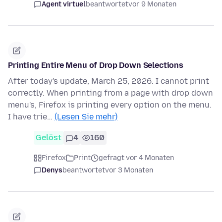
Agent virtuel
beantwortet
vor 9 Monaten
Printing Entire Menu of Drop Down Selections
After today's update, March 25, 2026. I cannot print
correctly. When printing from a page with drop down
menu's, Firefox is printing every option on the menu.
I have trie…
(Lesen Sie mehr)
Gelöst
4
160
Firefox
Print
gefragt vor 4 Monaten
Denys
beantwortet
vor 3 Monaten