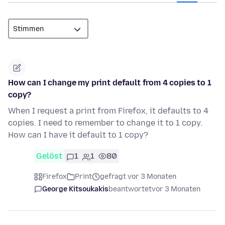
How can I change my print default from 4 copies to 1
copy?
When I request a print from Firefox, it defaults to 4
copies. I need to remember to change it to 1 copy.
How can I have it default to 1 copy?
Gelöst
1
1
80
Firefox
Print
gefragt vor 3 Monaten
George Kitsoukakis
beantwortet
vor 3 Monaten