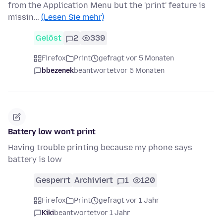
from the Application Menu but the 'print' feature is
missin…
(Lesen Sie mehr)
Gelöst
2
339
Firefox
Print
gefragt vor 5 Monaten
bbezenek
beantwortet
vor 5 Monaten
Battery low won't print
Having trouble printing because my phone says
battery is low
Gesperrt
Archiviert
1
120
Firefox
Print
gefragt vor 1 Jahr
Kiki
beantwortet
vor 1 Jahr