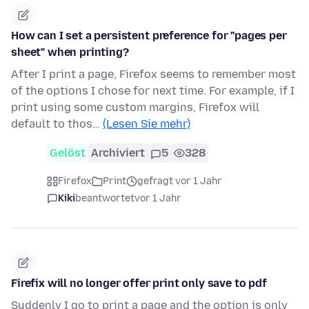
How can I set a persistent preference for "pages per
sheet" when printing?
After I print a page, Firefox seems to remember most
of the options I chose for next time. For example, if I
print using some custom margins, Firefox will
default to thos…
(Lesen Sie mehr)
Gelöst
Archiviert
5
328
Firefox
Print
gefragt vor 1 Jahr
Kiki
beantwortet
vor 1 Jahr
Firefix will no longer offer print only save to pdf
Suddenly I go to print a page and the option is only