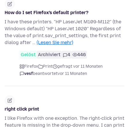
How do I set Firefox's default printer?
I have these printers. "HP LaserJet M109-M112" (the
Windows default) "HP LaserJet 1020" Regardless of
the value of print.sav_print_settings, the first print
dialog after …
(Lesen Sie mehr)
Gelöst
Archiviert
4
446
Firefox
Print
gefragt vor 11 Monaten
vesf
beantwortet
vor 11 Monaten
right click print
I like Firefox with one exception. The right-click print
feature is missing in the drop-down menu. I can print