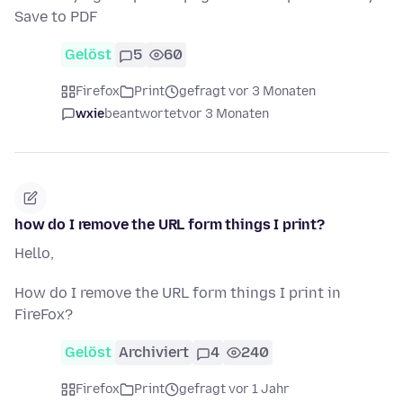
Save to PDF
Gelöst
5
60
Firefox
Print
gefragt vor 3 Monaten
wxie
beantwortet
vor 3 Monaten
how do I remove the URL form things I print?
Hello,
How do I remove the URL form things I print in
FireFox?
Gelöst
Archiviert
4
240
Firefox
Print
gefragt vor 1 Jahr