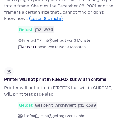
into a frame. She dies the December 26, 2021 and the
frame is a certain size that I cannot find or don't
know how…
(Lesen Sie mehr)
Gelöst
2
70
Firefox
Print
gefragt vor 3 Monaten
JEWELS
beantwortet
vor 3 Monaten
Printer will not print in FIREFOX but will in chrome
Printer will not print in FIREFOX but will in CHROME,
will print test page also
Gelöst
Gesperrt
Archiviert
1
89
Firefox
Print
gefragt vor 1 Jahr