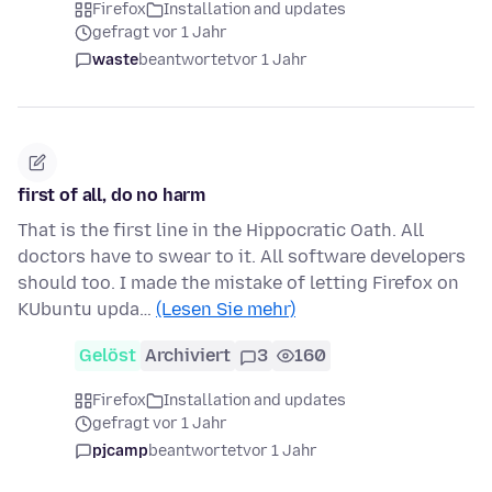
Firefox
Installation and updates
gefragt vor 1 Jahr
waste
beantwortet
vor 1 Jahr
first of all, do no harm
That is the first line in the Hippocratic Oath. All
doctors have to swear to it. All software developers
should too. I made the mistake of letting Firefox on
KUbuntu upda…
(Lesen Sie mehr)
Gelöst
Archiviert
3
160
Firefox
Installation and updates
gefragt vor 1 Jahr
pjcamp
beantwortet
vor 1 Jahr