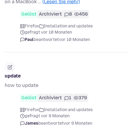
on a MacBook …
(Lesen Sie mehr)
Gelöst
Archiviert
8
456
Firefox
Installation and updates
gefragt vor 10 Monaten
Paul
beantwortet
vor 10 Monaten
update
how to update
Gelöst
Archiviert
1
379
Firefox
Installation and updates
gefragt vor 9 Monaten
James
beantwortet
vor 9 Monaten