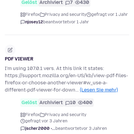
Gelöst
Archiviert
7
430
Firefox
Privacy and security
gefragt vor 1 Jahr
njosey12
beantwortet
vor 1 Jahr
PDF VIEWER
I'm using 107.0.1 vers. At this link it states:
https://support.mozilla.org/en-US/kb/view-pdf-files-
firefox-or-choose-another-viewer#w_use-a-
different-pdf-viewer-for-down…
(Lesen Sie mehr)
Gelöst
Archiviert
10
400
Firefox
Privacy and security
gefragt vor 3 Jahren
jscher2000 -...
beantwortet
vor 3 Jahren