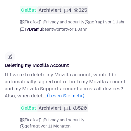
Gelöst
Archiviert
4
525
Firefox
Privacy and security
gefragt vor 1 Jahr
TyDraniu
beantwortet
vor 1 Jahr
Deleting my Mozilla Account
If I were to delete my Mozilla account, would I be
automatically signed out of both my Mozilla account
and my Mozilla Support account across all devices?
Also, when delet…
(Lesen Sie mehr)
Gelöst
Archiviert
1
520
Firefox
Privacy and security
gefragt vor 11 Monaten