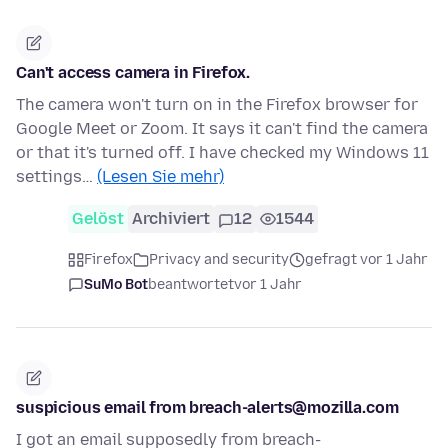
Can't access camera in Firefox.
The camera won't turn on in the Firefox browser for
Google Meet or Zoom. It says it can't find the camera
or that it's turned off. I have checked my Windows 11
settings…
(Lesen Sie mehr)
Gelöst
Archiviert
12
1544
Firefox
Privacy and security
gefragt vor 1 Jahr
SuMo Bot
beantwortet
vor 1 Jahr
suspicious email from breach-alerts@mozilla.com
I got an email supposedly from breach-