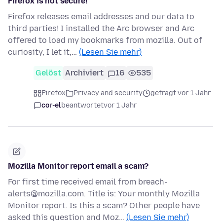
Firefox is not secure!
Firefox releases email addresses and our data to
third parties! I installed the Arc browser and Arc
offered to load my bookmarks from mozilla. Out of
curiosity, I let it,…
(Lesen Sie mehr)
Gelöst
Archiviert
16
535
Firefox
Privacy and security
gefragt vor 1 Jahr
cor-el
beantwortet
vor 1 Jahr
Mozilla Monitor report email a scam?
For first time received email from breach-
alerts@mozilla.com. Title is: Your monthly Mozilla
Monitor report. Is this a scam? Other people have
asked this question and Moz…
(Lesen Sie mehr)