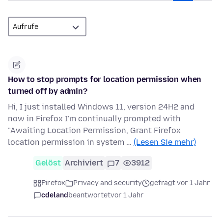
How to stop prompts for location permission when
turned off by admin?
Hi, I just installed Windows 11, version 24H2 and
now in Firefox I'm continually prompted with
"Awaiting Location Permission, Grant Firefox
location permission in system …
(Lesen Sie mehr)
Gelöst
Archiviert
7
3912
Firefox
Privacy and security
gefragt vor 1 Jahr
cdeland
beantwortet
vor 1 Jahr