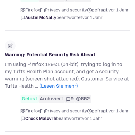
Firefox
Privacy and security
gefragt vor 1 Jahr
Austin McNally
beantwortet
vor 1 Jahr
Warning: Potential Security Risk Ahead
I'm using Firefox 129.01 (64-bit), trying to log in to
my Tufts Health Plan account, and get a security
warning (screen shot attached). Customer Service at
Tufts Health …
(Lesen Sie mehr)
Gelöst
Archiviert
9
862
Firefox
Privacy and security
gefragt vor 1 Jahr
Chuck Malovrh
beantwortet
vor 1 Jahr