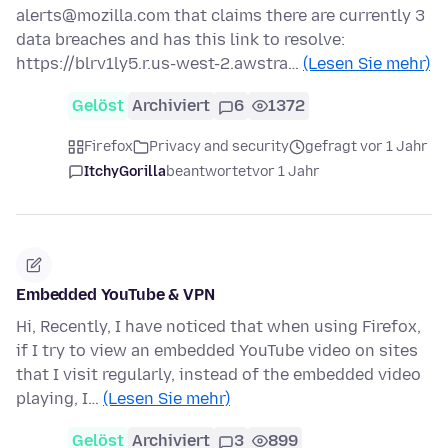
alerts@mozilla.com that claims there are currently 3
data breaches and has this link to resolve:
https://blrv1ly5.r.us-west-2.awstra…
(Lesen Sie mehr)
Gelöst
Archiviert
6
1372
Firefox
Privacy and security
gefragt vor 1 Jahr
ItchyGorilla
beantwortet
vor 1 Jahr
Embedded YouTube & VPN
Hi, Recently, I have noticed that when using Firefox,
if I try to view an embedded YouTube video on sites
that I visit regularly, instead of the embedded video
playing, I…
(Lesen Sie mehr)
Gelöst
Archiviert
3
899