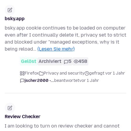
bsky.app
bsky.app cookie continues to be loaded on computer
even after I continually delete it, privacy set to strict
and blocked under "managed exceptions, why is it
being reload…
(Lesen Sie mehr)
Gelöst
Archiviert
5
458
Firefox
Privacy and security
gefragt vor 1 Jahr
jscher2000 -...
beantwortet
vor 1 Jahr
Review Checker
I am looking to turn on review checker and cannot