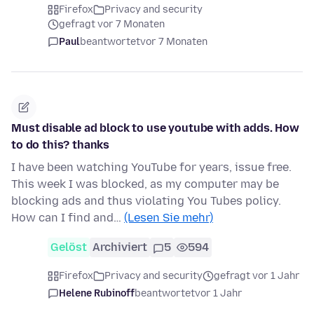
Firefox
Privacy and security
gefragt vor 7 Monaten
Paul
beantwortet
vor 7 Monaten
Must disable ad block to use youtube with adds. How
to do this? thanks
I have been watching YouTube for years, issue free.
This week I was blocked, as my computer may be
blocking ads and thus violating You Tubes policy.
How can I find and…
(Lesen Sie mehr)
Gelöst
Archiviert
5
594
Firefox
Privacy and security
gefragt vor 1 Jahr
Helene Rubinoff
beantwortet
vor 1 Jahr