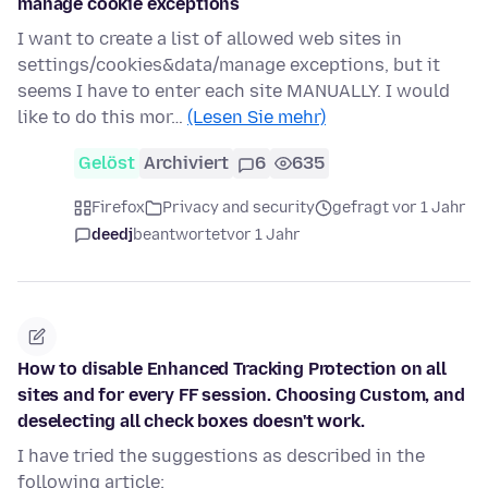
manage cookie exceptions
I want to create a list of allowed web sites in
settings/cookies&data/manage exceptions, but it
seems I have to enter each site MANUALLY. I would
like to do this mor…
(Lesen Sie mehr)
Gelöst
Archiviert
6
635
Firefox
Privacy and security
gefragt vor 1 Jahr
deedj
beantwortet
vor 1 Jahr
How to disable Enhanced Tracking Protection on all
sites and for every FF session. Choosing Custom, and
deselecting all check boxes doesn't work.
I have tried the suggestions as described in the
following article: