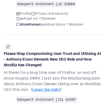
Gesperrt
Archiviert
2
606
Firefox
Privacy and security
gefragt vor 7 Monaten
AliceWyman
beantwortet
vor 7 Monaten
Please Stop Compromising User Trust and Utilizing AI
- Anthony Enzor-Demeo's New CEO Role and How
Mozilla Has Changed
Hi there! I'm a long time user of Firefox, on and off
since roughly 2004. I just saw the Mozilla blog post
about Anthony Enzor-Demeo taking over as Mozilla's
CEO this mor…
(Lesen Sie mehr)
Gesperrt
Archiviert
11
597