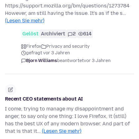
https://support.mozilla.org/bm/questions/1273784
However, am still having the issue. It's as if the s…
(Lesen Sie mehr)
Gelöst
Archiviert
2
614
Firefox
Privacy and security
gefragt vor 3 Jahren
Bjorn Williams
beantwortet
vor 3 Jahren
Recent CEO statements about AI
I come, trying to manage my disappointment and
anger, to say only one thing: I love Firefox, it (still)
has the best UX of any modern browser. And part of
that is that it…
(Lesen Sie mehr)