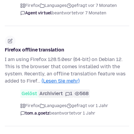
Firefox
Languages
gefragt vor 7 Monaten
Agent virtuel
beantwortet
vor 7 Monaten
Firefox offline translation
I am using Firefox 128.5.0esr (64-bit) on Debian 12.
This is the browser that comes installed with the
system. Recently, an offline translation feature was
added to Firef…
(Lesen Sie mehr)
Gelöst
Archiviert
1
568
Firefox
Languages
gefragt vor 1 Jahr
tom.a.goetz
beantwortet
vor 1 Jahr