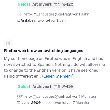
Gelöst
Archiviert
4
420
Firefox
Languages
gefragt vor 1 Jahr
Asita
beantwortet
vor 1 Jahr
Firefox web browser switching langauges
My set homepage on Firefox was in English and has
now switched to Spanish. Nothing I do will allow me
to change to the English version. I have searched
using different en…
(Lesen Sie mehr)
Gelöst
Archiviert
2
410
Firefox
Languages
gefragt vor 7 Monaten
jscher2000 -...
beantwortet
vor 7 Monaten