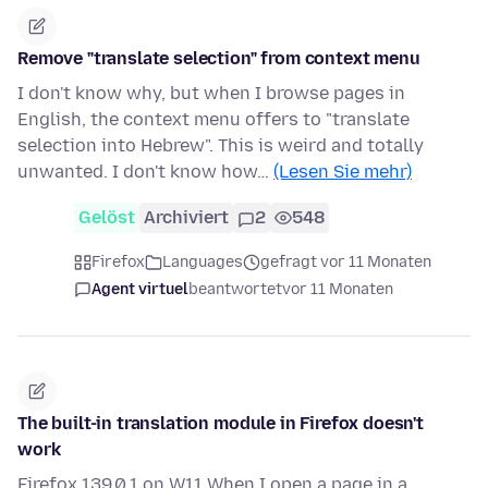
Remove "translate selection" from context menu
I don't know why, but when I browse pages in
English, the context menu offers to "translate
selection into Hebrew". This is weird and totally
unwanted. I don't know how…
(Lesen Sie mehr)
Gelöst
Archiviert
2
548
Firefox
Languages
gefragt vor 11 Monaten
Agent virtuel
beantwortet
vor 11 Monaten
The built-in translation module in Firefox doesn't
work
Firefox 139.0.1 on W11 When I open a page in a