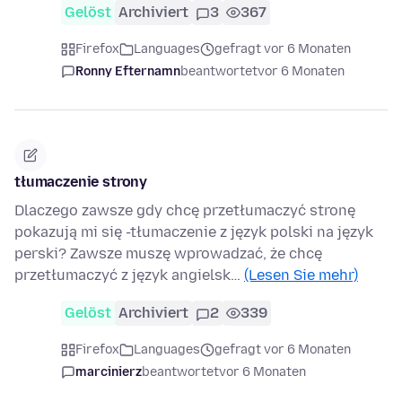
Gelöst
Archiviert
3
367
Firefox
Languages
gefragt vor 6 Monaten
Ronny Efternamn
beantwortet
vor 6 Monaten
tłumaczenie strony
Dlaczego zawsze gdy chcę przetłumaczyć stronę
pokazują mi się -tłumaczenie z język polski na język
perski? Zawsze muszę wprowadzać, że chcę
przetłumaczyć z język angielsk…
(Lesen Sie mehr)
Gelöst
Archiviert
2
339
Firefox
Languages
gefragt vor 6 Monaten
marcinierz
beantwortet
vor 6 Monaten