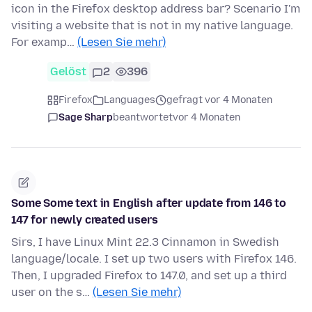
icon in the Firefox desktop address bar? Scenario I'm
visiting a website that is not in my native language.
For examp…
(Lesen Sie mehr)
Gelöst
2
396
Firefox
Languages
gefragt vor 4 Monaten
Sage Sharp
beantwortet
vor 4 Monaten
Some Some text in English after update from 146 to
147 for newly created users
Sirs, I have Linux Mint 22.3 Cinnamon in Swedish
language/locale. I set up two users with Firefox 146.
Then, I upgraded Firefox to 147.0, and set up a third
user on the s…
(Lesen Sie mehr)