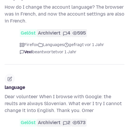
How do I change the account language? The browser
was in French, and now the account settings are also
in French.
Gelöst
Archiviert
4
595
Firefox
Languages
gefragt vor 1 Jahr
Vexi
beantwortet
vor 1 Jahr
language
Dear volunteer When I browse with Google: the
reults are always Slovenian. What ever I try I cannot
change it into English. Thank you. Omer
Gelöst
Archiviert
2
573