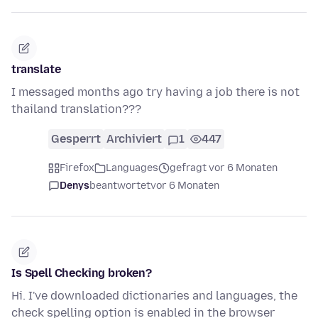
translate
I messaged months ago try having a job there is not
thailand translation???
Gesperrt
Archiviert
1
447
Firefox
Languages
gefragt vor 6 Monaten
Denys
beantwortet
vor 6 Monaten
Is Spell Checking broken?
Hi. I've downloaded dictionaries and languages, the
check spelling option is enabled in the browser