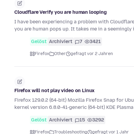
Cloudflare Verify you are human looping
I have been experiencing a problem with Cloudflare 
you are human pops up. It takes me in a seemingly 
Gelöst
Archiviert
7
3421
Firefox
Other
gefragt vor 2 Jahren
Firefox will not play video on Linux
Firefox 129.0.2 (64-bit) Mozilla Firefox Snap for U
kernel version 6.8.0-41-generic (64-bit) KDE Plasm
Gelöst
Archiviert
15
3292
Firefox
Troubleshooting
gefragt vor 1 Jahr