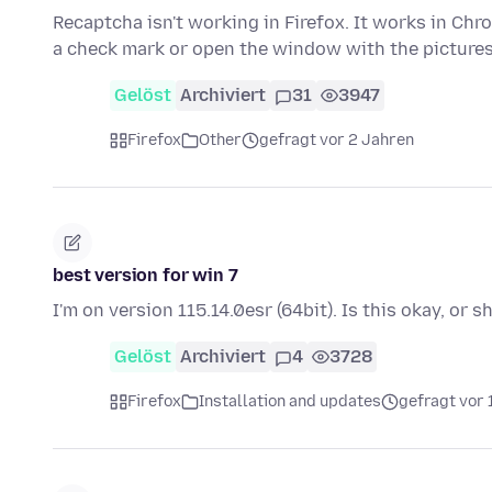
Recaptcha isn't working in Firefox. It works in Chro
a check mark or open the window with the picture
Gelöst
Archiviert
31
3947
Firefox
Other
gefragt vor 2 Jahren
best version for win 7
I'm on version 115.14.0esr (64bit). Is this okay, or 
Gelöst
Archiviert
4
3728
Firefox
Installation and updates
gefragt vor 