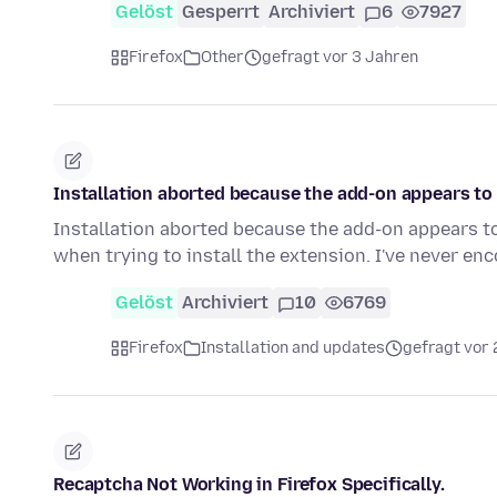
Gelöst
Gesperrt
Archiviert
6
7927
Firefox
Other
gefragt vor 3 Jahren
Installation aborted because the add-on appears to 
Installation aborted because the add-on appears t
when trying to install the extension. I've never e
Gelöst
Archiviert
10
6769
Firefox
Installation and updates
gefragt vor 
Recaptcha Not Working in Firefox Specifically.