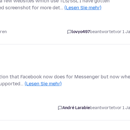
o a few websites which use TLS/SSL I have gotten
d screenshot for more det…
(Lesen Sie mehr)
hren
lovyo497
beantwortet
vor 1 J
ryption that Facebook now does for Messenger but now wh
t supported…
(Lesen Sie mehr)
André Larabie
beantwortet
vor 1 J