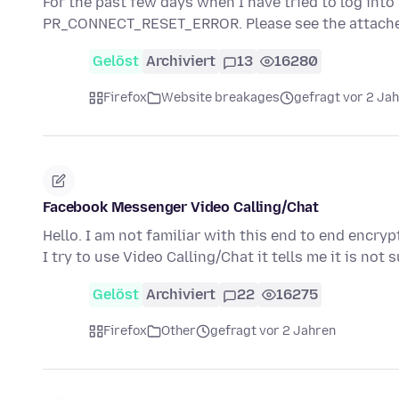
For the past few days when I have tried to log int
PR_CONNECT_RESET_ERROR. Please see the attache
Gelöst
Archiviert
13
16280
Firefox
Website breakages
gefragt vor 2 Ja
Facebook Messenger Video Calling/Chat
Hello. I am not familiar with this end to end enc
I try to use Video Calling/Chat it tells me it is no
Gelöst
Archiviert
22
16275
Firefox
Other
gefragt vor 2 Jahren