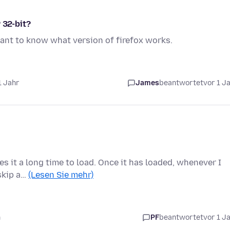
 32-bit?
ant to know what version of firefox works.
1 Jahr
James
beantwortet
vor 1 J
kes it a long time to load. Once it has loaded, whenever I
 skip a…
(Lesen Sie mehr)
n
PF
beantwortet
vor 1 J