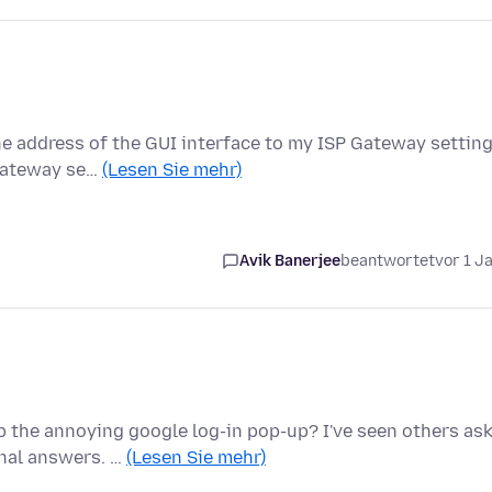
he address of the GUI interface to my ISP Gateway settin
 Gateway se…
(Lesen Sie mehr)
Avik Banerjee
beantwortet
vor 1 J
 the annoying google log-in pop-up? I've seen others as
onal answers. …
(Lesen Sie mehr)