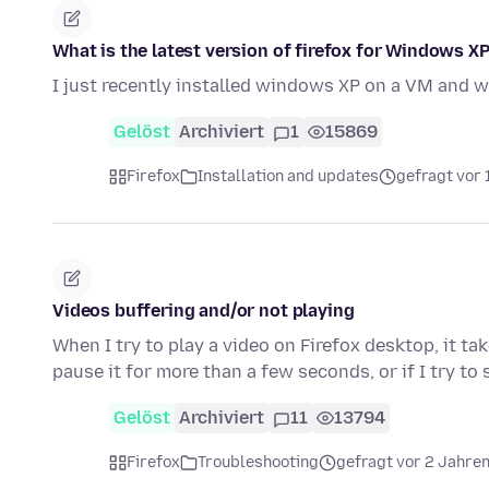
What is the latest version of firefox for Windows XP
I just recently installed windows XP on a VM and w
Gelöst
Archiviert
1
15869
Firefox
Installation and updates
gefragt vor 
Videos buffering and/or not playing
When I try to play a video on Firefox desktop, it ta
pause it for more than a few seconds, or if I try to
Gelöst
Archiviert
11
13794
Firefox
Troubleshooting
gefragt vor 2 Jahre