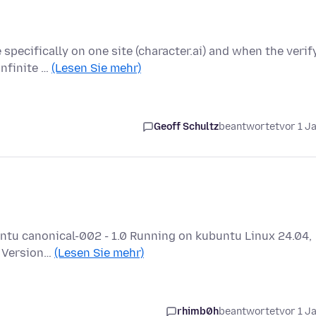
specifically on one site (character.ai) and when the verif
infinite …
(Lesen Sie mehr)
Geoff Schultz
beantwortet
vor 1 J
buntu canonical-002 - 1.0 Running on kubuntu Linux 24.04,
a Version…
(Lesen Sie mehr)
rhimb0h
beantwortet
vor 1 J