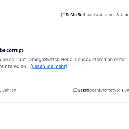
SuMo Bot
beantwortet
vor 3 Jah
be corrupt.
o be corrupt. OmegaSwitch Hello, I encountered an error
ncountered an…
(Lesen Sie mehr)
2 Jahren
Sazex
beantwortet
vor 1 J