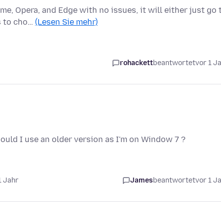
me, Opera, and Edge with no issues, it will either just go 
s to cho…
(Lesen Sie mehr)
rohackett
beantwortet
vor 1 J
should I use an older version as I'm on Window 7 ?
1 Jahr
James
beantwortet
vor 1 J